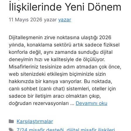
İlişkilerinde Yeni Dönem
11 Mayıs 2026
yazar
yazar
Dijitalleşmenin zirve noktasına ulaştığı 2026
yılında, konaklama sektörü artık sadece fiziksel
konforla değil, aynı zamanda sunduğu dijital
deneyimin hızı ve kalitesiyle de ölçülüyor.
Misafirleriniz tesisinize adım atmadan çok önce,
web sitenizdeki etkileşim biçiminizle sizin
hakkınızda bir kanıya varıyorlar. Bu noktada,
canlı sohbet (canlı chat) sistemleri, oteller için
sadece bir iletişim aracı olmaktan çıkıp,
doğrudan rezervasyonları …
Devamını oku
Kategoriler
Karşılaştırmalar
Etiketler
7/24 misafir desteği
,
dijital misafir ilişkileri
,