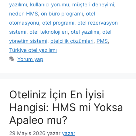
yazılımı
,
kullanıcı yorumu
,
müşteri deneyimi
,
neden HMS
,
ön büro programı
,
otel
otomasyonu
,
otel programı
,
otel rezervasyon
sistemi
,
otel teknolojileri
,
otel yazılımı
,
otel
yönetim sistemi
,
otelcilik çözümleri
,
PMS
,
Türkiye otel yazılımı
Yorum yap
Oteliniz İçin En İyisi
Hangisi: HMS mi Yoksa
Apaleo mu?
29 Mayıs 2026
yazar
yazar