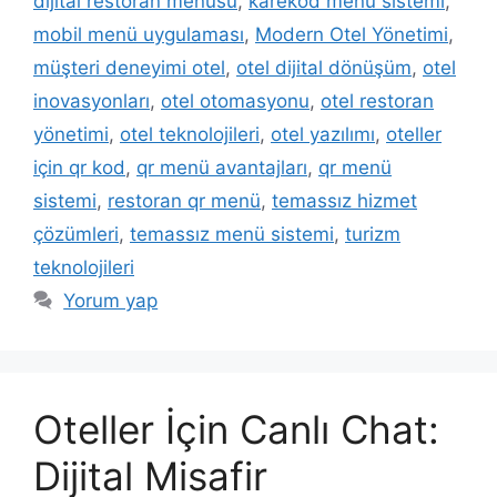
dijital restoran menüsü
,
karekod menü sistemi
,
mobil menü uygulaması
,
Modern Otel Yönetimi
,
müşteri deneyimi otel
,
otel dijital dönüşüm
,
otel
inovasyonları
,
otel otomasyonu
,
otel restoran
yönetimi
,
otel teknolojileri
,
otel yazılımı
,
oteller
için qr kod
,
qr menü avantajları
,
qr menü
sistemi
,
restoran qr menü
,
temassız hizmet
çözümleri
,
temassız menü sistemi
,
turizm
teknolojileri
Yorum yap
Oteller İçin Canlı Chat:
Dijital Misafir