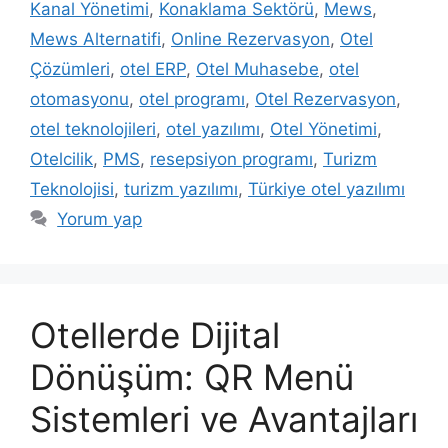
Kanal Yönetimi
,
Konaklama Sektörü
,
Mews
,
Mews Alternatifi
,
Online Rezervasyon
,
Otel
Çözümleri
,
otel ERP
,
Otel Muhasebe
,
otel
otomasyonu
,
otel programı
,
Otel Rezervasyon
,
otel teknolojileri
,
otel yazılımı
,
Otel Yönetimi
,
Otelcilik
,
PMS
,
resepsiyon programı
,
Turizm
Teknolojisi
,
turizm yazılımı
,
Türkiye otel yazılımı
Yorum yap
Otellerde Dijital
Dönüşüm: QR Menü
Sistemleri ve Avantajları