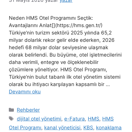
Neden HMS Otel Programını Seçtik:
Avantajlarını Anlat[](https://hms.gen.tr/)
Türkiye’nin turizm sektörü 2025 yılında 65,2
milyar dolarlık rekor gelir elde ederken, 2026
hedefi 68 milyar dolar seviyesine ulaşmak
olarak belirlendi. Bu büyüme, otel işletmecilerini
daha verimli, entegre ve ölçeklenebilir
çözümlere yöneltiyor. HMS Otel Programı,
Türkiye’nin bulut tabanlı ilk otel yönetim sistemi
olarak bu ihtiyacı karşılayan kapsamlı bir …
Devamını oku
Kategoriler
Rehberler
Etiketler
dijital otel yönetimi
,
e-Fatura
,
HMS
,
HMS
Otel Programı
,
kanal yöneticisi
,
KBS
,
konaklama