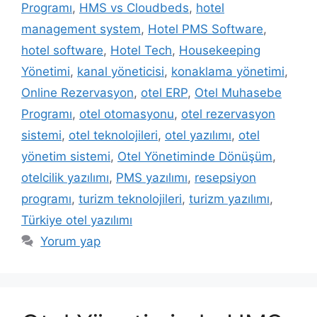
Programı
,
HMS vs Cloudbeds
,
hotel
management system
,
Hotel PMS Software
,
hotel software
,
Hotel Tech
,
Housekeeping
Yönetimi
,
kanal yöneticisi
,
konaklama yönetimi
,
Online Rezervasyon
,
otel ERP
,
Otel Muhasebe
Programı
,
otel otomasyonu
,
otel rezervasyon
sistemi
,
otel teknolojileri
,
otel yazılımı
,
otel
yönetim sistemi
,
Otel Yönetiminde Dönüşüm
,
otelcilik yazılımı
,
PMS yazılımı
,
resepsiyon
programı
,
turizm teknolojileri
,
turizm yazılımı
,
Türkiye otel yazılımı
Yorum yap