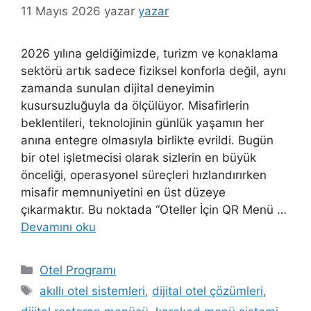
11 Mayıs 2026
yazar
yazar
2026 yılına geldiğimizde, turizm ve konaklama
sektörü artık sadece fiziksel konforla değil, aynı
zamanda sunulan dijital deneyimin
kusursuzluğuyla da ölçülüyor. Misafirlerin
beklentileri, teknolojinin günlük yaşamın her
anına entegre olmasıyla birlikte evrildi. Bugün
bir otel işletmecisi olarak sizlerin en büyük
önceliği, operasyonel süreçleri hızlandırırken
misafir memnuniyetini en üst düzeye
çıkarmaktır. Bu noktada “Oteller İçin QR Menü …
Devamını oku
Kategoriler
Otel Programı
Etiketler
akıllı otel sistemleri
,
dijital otel çözümleri
,