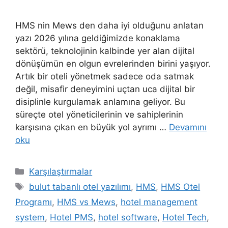
HMS nin Mews den daha iyi olduğunu anlatan
yazı 2026 yılına geldiğimizde konaklama
sektörü, teknolojinin kalbinde yer alan dijital
dönüşümün en olgun evrelerinden birini yaşıyor.
Artık bir oteli yönetmek sadece oda satmak
değil, misafir deneyimini uçtan uca dijital bir
disiplinle kurgulamak anlamına geliyor. Bu
süreçte otel yöneticilerinin ve sahiplerinin
karşısına çıkan en büyük yol ayrımı …
Devamını
oku
Kategoriler
Karşılaştırmalar
Etiketler
bulut tabanlı otel yazılımı
,
HMS
,
HMS Otel
Programı
,
HMS vs Mews
,
hotel management
system
,
Hotel PMS
,
hotel software
,
Hotel Tech
,