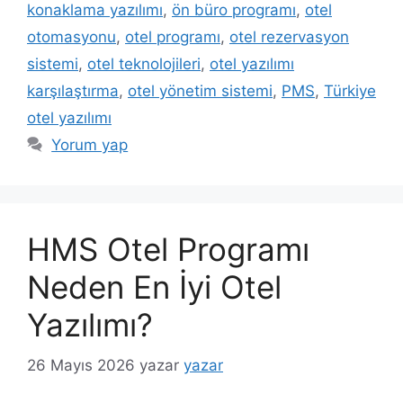
konaklama yazılımı
,
ön büro programı
,
otel
otomasyonu
,
otel programı
,
otel rezervasyon
sistemi
,
otel teknolojileri
,
otel yazılımı
karşılaştırma
,
otel yönetim sistemi
,
PMS
,
Türkiye
otel yazılımı
Yorum yap
HMS Otel Programı
Neden En İyi Otel
Yazılımı?
26 Mayıs 2026
yazar
yazar