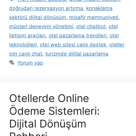
doğrudan rezervasyon artırma
,
konaklama
sektörü dijital dönüşüm
,
misafir memnuniyeti
,
müşteri deneyimi yönetimi
,
otel chatbot
,
otel
iletişim araçları
,
otel pazarlama trendleri
,
otel
teknolojileri
,
otel web sitesi canlı destek
,
oteller
için canlı chat
,
turizmde dijital pazarlama
Yorum yap
Otellerde Online
Ödeme Sistemleri:
Dijital Dönüşüm