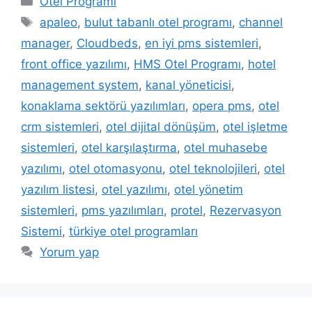
Otel Programı
Etiketler
apaleo
,
bulut tabanlı otel programı
,
channel
manager
,
Cloudbeds
,
en iyi pms sistemleri
,
front office yazılımı
,
HMS Otel Programı
,
hotel
management system
,
kanal yöneticisi
,
konaklama sektörü yazılımları
,
opera pms
,
otel
crm sistemleri
,
otel dijital dönüşüm
,
otel işletme
sistemleri
,
otel karşılaştırma
,
otel muhasebe
yazılımı
,
otel otomasyonu
,
otel teknolojileri
,
otel
yazılım listesi
,
otel yazılımı
,
otel yönetim
sistemleri
,
pms yazılımları
,
protel
,
Rezervasyon
Sistemi
,
türkiye otel programları
Yorum yap