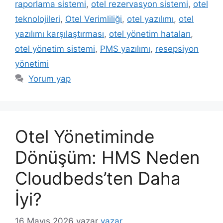
raporlama sistemi
,
otel rezervasyon sistemi
,
otel
teknolojileri
,
Otel Verimliliği
,
otel yazılımı
,
otel
yazılımı karşılaştırması
,
otel yönetim hataları
,
otel yönetim sistemi
,
PMS yazılımı
,
resepsiyon
yönetimi
Yorum yap
Otel Yönetiminde
Dönüşüm: HMS Neden
Cloudbeds’ten Daha
İyi?
16 Mayıs 2026
yazar
yazar