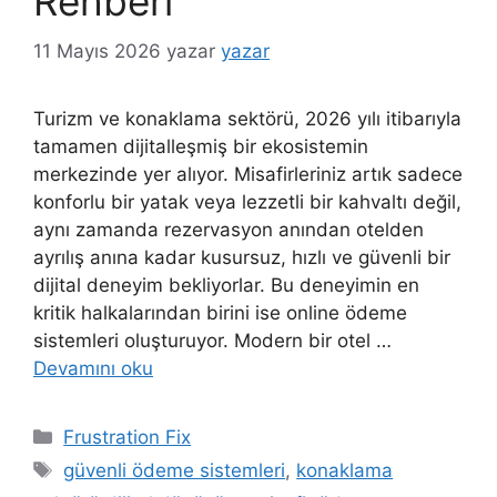
Rehberi
11 Mayıs 2026
yazar
yazar
Turizm ve konaklama sektörü, 2026 yılı itibarıyla
tamamen dijitalleşmiş bir ekosistemin
merkezinde yer alıyor. Misafirleriniz artık sadece
konforlu bir yatak veya lezzetli bir kahvaltı değil,
aynı zamanda rezervasyon anından otelden
ayrılış anına kadar kusursuz, hızlı ve güvenli bir
dijital deneyim bekliyorlar. Bu deneyimin en
kritik halkalarından birini ise online ödeme
sistemleri oluşturuyor. Modern bir otel …
Devamını oku
Kategoriler
Frustration Fix
Etiketler
güvenli ödeme sistemleri
,
konaklama