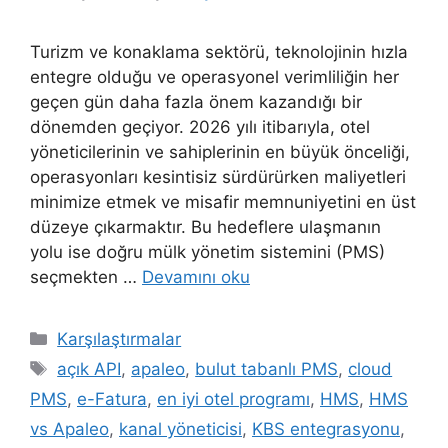
Turizm ve konaklama sektörü, teknolojinin hızla
entegre olduğu ve operasyonel verimliliğin her
geçen gün daha fazla önem kazandığı bir
dönemden geçiyor. 2026 yılı itibarıyla, otel
yöneticilerinin ve sahiplerinin en büyük önceliği,
operasyonları kesintisiz sürdürürken maliyetleri
minimize etmek ve misafir memnuniyetini en üst
düzeye çıkarmaktır. Bu hedeflere ulaşmanın
yolu ise doğru mülk yönetim sistemini (PMS)
seçmekten …
Devamını oku
Kategoriler
Karşılaştırmalar
Etiketler
açık API
,
apaleo
,
bulut tabanlı PMS
,
cloud
PMS
,
e-Fatura
,
en iyi otel programı
,
HMS
,
HMS
vs Apaleo
,
kanal yöneticisi
,
KBS entegrasyonu
,