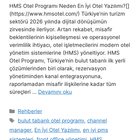
HMS Otel Programı Neden En İyi Otel Yazılımı?[]
(https://www.hmsotel.com/) Türkiye’nin turizm
sektörü 2026 yılında dijital dönüşümün
zirvesinde ilerliyor. Artan rekabet, misafir
beklentilerinin kişiselleşmesi ve operasyonel
verimlilik ihtiyacı, otel işletmecilerini modern otel
yönetim sistemlerine (HMS) yöneltiyor. HMS
Otel Programı, Türkiye’nin bulut tabanlı ilk yerli
çözümlerinden biri olarak, rezervasyon
yönetiminden kanal entegrasyonuna,
raporlamadan misafir ilişkilerine kadar tüm
süreçleri …
Devamını oku
Kategoriler
Rehberler
Etiketler
bulut tabanlı otel programı
,
channel
manager
,
En İyi Otel Yazılımı
,
en iyi pms
sistemleri
,
front office yönetimi
,
HMS