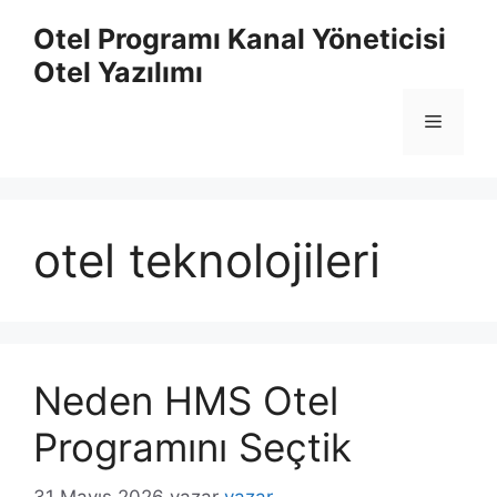
İçeriğe
Otel Programı Kanal Yöneticisi
atla
Otel Yazılımı
Menü
otel teknolojileri
Neden HMS Otel
Programını Seçtik
31 Mayıs 2026
yazar
yazar