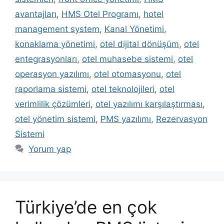
avantajları
,
HMS Otel Programı
,
hotel
management system
,
Kanal Yönetimi
,
konaklama yönetimi
,
otel dijital dönüşüm
,
otel
entegrasyonları
,
otel muhasebe sistemi
,
otel
operasyon yazılımı
,
otel otomasyonu
,
otel
raporlama sistemi
,
otel teknolojileri
,
otel
verimlilik çözümleri
,
otel yazılımı karşılaştırması
,
otel yönetim sistemi
,
PMS yazılımı
,
Rezervasyon
Sistemi
Yorum yap
Türkiye’de en çok