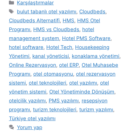
Kategoriler
Karşılaştırmalar
Etiketler
bulut tabanlı otel yazılımı
,
Cloudbeds
,
Cloudbeds Alternatifi
,
HMS
,
HMS Otel
Programı
,
HMS vs Cloudbeds
,
hotel
management system
,
Hotel PMS Software
,
hotel software
,
Hotel Tech
,
Housekeeping
Yönetimi
,
kanal yöneticisi
,
konaklama yönetimi
,
Online Rezervasyon
,
otel ERP
,
Otel Muhasebe
Programı
,
otel otomasyonu
,
otel rezervasyon
sistemi
,
otel teknolojileri
,
otel yazılımı
,
otel
yönetim sistemi
,
Otel Yönetiminde Dönüşüm
,
otelcilik yazılımı
,
PMS yazılımı
,
resepsiyon
programı
,
turizm teknolojileri
,
turizm yazılımı
,
Türkiye otel yazılımı
Yorum yap