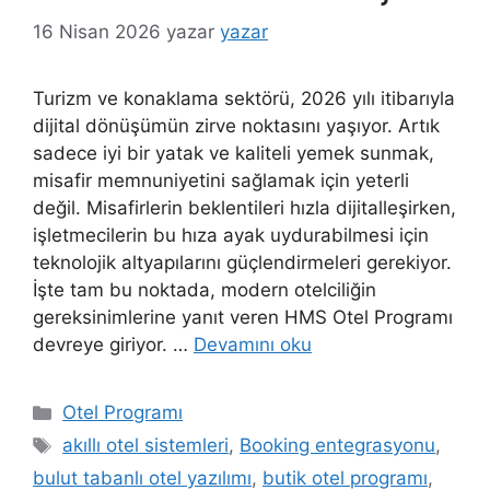
16 Nisan 2026
yazar
yazar
Turizm ve konaklama sektörü, 2026 yılı itibarıyla
dijital dönüşümün zirve noktasını yaşıyor. Artık
sadece iyi bir yatak ve kaliteli yemek sunmak,
misafir memnuniyetini sağlamak için yeterli
değil. Misafirlerin beklentileri hızla dijitalleşirken,
işletmecilerin bu hıza ayak uydurabilmesi için
teknolojik altyapılarını güçlendirmeleri gerekiyor.
İşte tam bu noktada, modern otelciliğin
gereksinimlerine yanıt veren HMS Otel Programı
devreye giriyor. …
Devamını oku
Kategoriler
Otel Programı
Etiketler
akıllı otel sistemleri
,
Booking entegrasyonu
,
bulut tabanlı otel yazılımı
,
butik otel programı
,