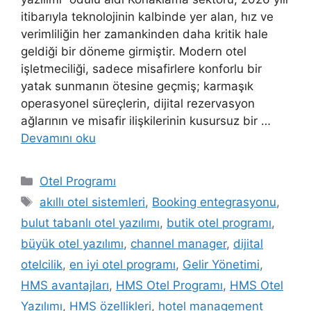
itibarıyla teknolojinin kalbinde yer alan, hız ve
verimliliğin her zamankinden daha kritik hale
geldiği bir döneme girmiştir. Modern otel
işletmeciliği, sadece misafirlere konforlu bir
yatak sunmanın ötesine geçmiş; karmaşık
operasyonel süreçlerin, dijital rezervasyon
ağlarının ve misafir ilişkilerinin kusursuz bir …
Devamını oku
Kategoriler
Otel Programı
Etiketler
akıllı otel sistemleri
,
Booking entegrasyonu
,
bulut tabanlı otel yazılımı
,
butik otel programı
,
büyük otel yazılımı
,
channel manager
,
dijital
otelcilik
,
en iyi otel programı
,
Gelir Yönetimi
,
HMS avantajları
,
HMS Otel Programı
,
HMS Otel
Yazılımı
,
HMS özellikleri
,
hotel management