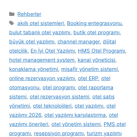
Kategoriler
Rehberler
Etiketler
akıllı otel sistemleri
,
Booking entegrasyonu
,
bulut tabanlı otel yazılımı
,
butik otel programı
,
büyük otel yazılımı
,
channel manager
,
dijital
otelcilik
,
En İyi Otel Yazılımı
,
HMS Otel Programı
,
hotel management system
,
kanal yöneticisi
,
konaklama yönetimi
,
misafir yönetim sistemi
,
online rezervasyon yazılımı
,
otel ERP
,
otel
otomasyonu
,
otel programı
,
otel raporlama
sistemi
,
otel rezervasyon sistemi
,
otel satış
yönetimi
,
otel teknolojileri
,
otel yazılımı
,
otel
yazılımı 2026
,
otel yazılımı karşılaştırma
,
otel
yazılımı önerileri
,
otel yönetim sistemi
,
PMS otel
programı
,
resepsiyon programı
,
turizm yazılımı