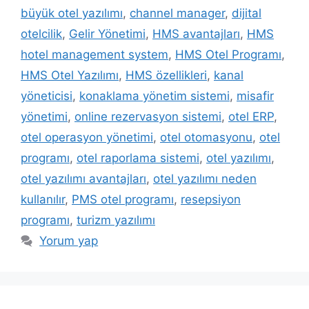
büyük otel yazılımı
,
channel manager
,
dijital
otelcilik
,
Gelir Yönetimi
,
HMS avantajları
,
HMS
hotel management system
,
HMS Otel Programı
,
HMS Otel Yazılımı
,
HMS özellikleri
,
kanal
yöneticisi
,
konaklama yönetim sistemi
,
misafir
yönetimi
,
online rezervasyon sistemi
,
otel ERP
,
otel operasyon yönetimi
,
otel otomasyonu
,
otel
programı
,
otel raporlama sistemi
,
otel yazılımı
,
otel yazılımı avantajları
,
otel yazılımı neden
kullanılır
,
PMS otel programı
,
resepsiyon
programı
,
turizm yazılımı
Yorum yap