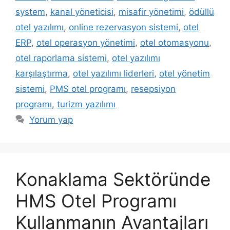
system
,
kanal yöneticisi
,
misafir yönetimi
,
ödüllü
otel yazılımı
,
online rezervasyon sistemi
,
otel
ERP
,
otel operasyon yönetimi
,
otel otomasyonu
,
otel raporlama sistemi
,
otel yazılımı
karşılaştırma
,
otel yazılımı liderleri
,
otel yönetim
sistemi
,
PMS otel programı
,
resepsiyon
programı
,
turizm yazılımı
Yorum yap
Konaklama Sektöründe
HMS Otel Programı
Kullanmanın Avantajları