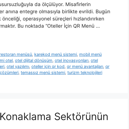
sursuzluğuyla da ölçülüyor. Misafirlerin
er anına entegre olmasıyla birlikte evrildi. Bugün
k önceliği, operasyonel süreçleri hızlandırırken
rmaktır. Bu noktada “Oteller İçin QR Menü …
l restoran menüsü
,
karekod menü sistemi
,
mobil menü
mi otel
,
otel dijital dönüşüm
,
otel inovasyonları
,
otel
eri
,
otel yazılımı
,
oteller için qr kod
,
qr menü avantajları
,
qr
çözümleri
,
temassız menü sistemi
,
turizm teknolojileri
 Konaklama Sektörünün