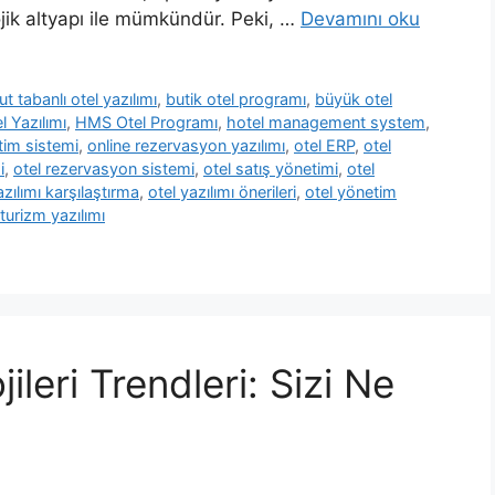
ojik altyapı ile mümkündür. Peki, …
Devamını oku
ut tabanlı otel yazılımı
,
butik otel programı
,
büyük otel
l Yazılımı
,
HMS Otel Programı
,
hotel management system
,
tim sistemi
,
online rezervasyon yazılımı
,
otel ERP
,
otel
i
,
otel rezervasyon sistemi
,
otel satış yönetimi
,
otel
azılımı karşılaştırma
,
otel yazılımı önerileri
,
otel yönetim
turizm yazılımı
leri Trendleri: Sizi Ne