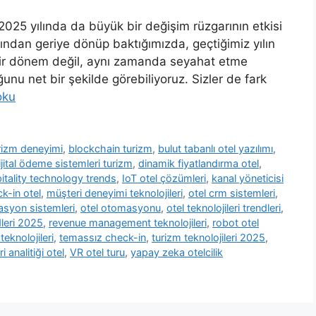
2025 yılında da büyük bir değişim rüzgarının etkisi
ından geriye dönüp baktığımızda, geçtiğimiz yılın
 bir dönem değil, aynı zamanda seyahat etme
ğunu net bir şekilde görebiliyoruz. Sizler de fark
oku
rizm deneyimi
,
blockchain turizm
,
bulut tabanlı otel yazılımı
,
ijital ödeme sistemleri turizm
,
dinamik fiyatlandırma otel
,
itality technology trends
,
IoT otel çözümleri
,
kanal yöneticisi
k-in otel
,
müşteri deneyimi teknolojileri
,
otel crm sistemleri
,
asyon sistemleri
,
otel otomasyonu
,
otel teknolojileri trendleri
,
leri 2025
,
revenue management teknolojileri
,
robot otel
teknolojileri
,
temassız check-in
,
turizm teknolojileri 2025
,
ri analitiği otel
,
VR otel turu
,
yapay zeka otelcilik