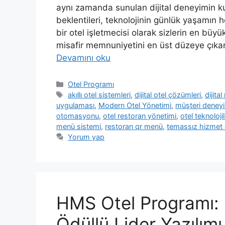
aynı zamanda sunulan dijital deneyimin ku
beklentileri, teknolojinin günlük yaşamın h
bir otel işletmecisi olarak sizlerin en büyü
misafir memnuniyetini en üst düzeye çıka
Devamını oku
Kategoriler
Otel Programı
Etiketler
akıllı otel sistemleri
,
dijital otel çözümleri
,
dijita
uygulaması
,
Modern Otel Yönetimi
,
müşteri deneyi
otomasyonu
,
otel restoran yönetimi
,
otel teknolojil
menü sistemi
,
restoran qr menü
,
temassız hizmet 
Yorum yap
HMS Otel Programı:
Ödüllü Lider Yazılımı