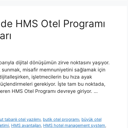
de HMS Otel Programı
arı
barıyla dijital dönüşümün zirve noktasını yaşıyor.
mek sunmak, misafir memnuniyetini sağlamak için
 dijitalleşirken, işletmecilerin bu hıza ayak
 güçlendirmeleri gerekiyor. İşte tam bu noktada,
 veren HMS Otel Programı devreye giriyor. …
ut tabanlı otel yazılımı
,
butik otel programı
,
büyük otel
etimi
,
HMS avantajları
,
HMS hotel management system
,