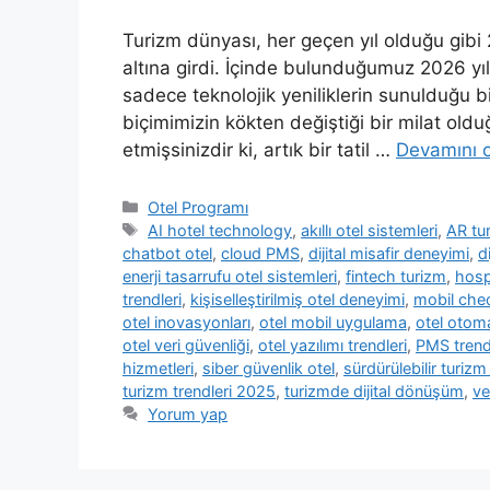
Turizm dünyası, her geçen yıl olduğu gibi 
altına girdi. İçinde bulunduğumuz 2026 yıl
sadece teknolojik yeniliklerin sunulduğu
biçimimizin kökten değiştiği bir milat oldu
etmişsinizdir ki, artık bir tatil …
Devamını 
Kategoriler
Otel Programı
Etiketler
AI hotel technology
,
akıllı otel sistemleri
,
AR tu
chatbot otel
,
cloud PMS
,
dijital misafir deneyimi
,
d
enerji tasarrufu otel sistemleri
,
fintech turizm
,
hosp
trendleri
,
kişiselleştirilmiş otel deneyimi
,
mobil chec
otel inovasyonları
,
otel mobil uygulama
,
otel otom
otel veri güvenliği
,
otel yazılımı trendleri
,
PMS trend
hizmetleri
,
siber güvenlik otel
,
sürdürülebilir turizm 
turizm trendleri 2025
,
turizmde dijital dönüşüm
,
ve
Yorum yap