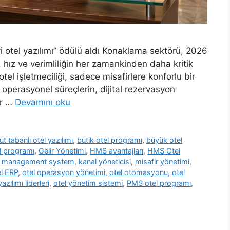
i otel yazılımı” ödülü aldı Konaklama sektörü, 2026
an, hız ve verimliliğin her zamankinden daha kritik
tel işletmeciliği, sadece misafirlere konforlu bir
perasyonel süreçlerin, dijital rezervasyon
ir …
Devamını oku
ut tabanlı otel yazılımı
,
butik otel programı
,
büyük otel
el programı
,
Gelir Yönetimi
,
HMS avantajları
,
HMS Otel
l management system
,
kanal yöneticisi
,
misafir yönetimi
,
el ERP
,
otel operasyon yönetimi
,
otel otomasyonu
,
otel
yazılımı liderleri
,
otel yönetim sistemi
,
PMS otel programı
,