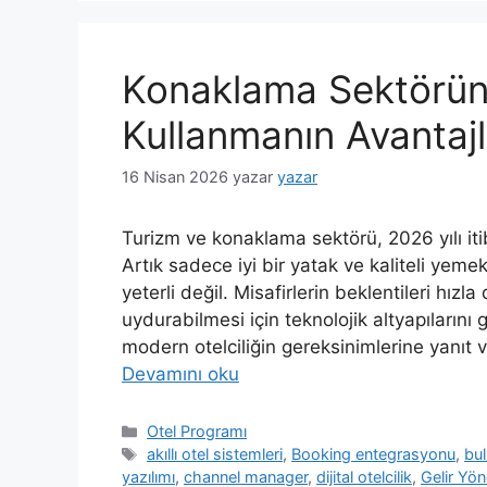
Konaklama Sektörün
Kullanmanın Avantajl
16 Nisan 2026
yazar
yazar
Turizm ve konaklama sektörü, 2026 yılı iti
Artık sadece iyi bir yatak ve kaliteli ye
yeterli değil. Misafirlerin beklentileri hızla
uydurabilmesi için teknolojik altyapılarını
modern otelciliğin gereksinimlerine yanıt
Devamını oku
Kategoriler
Otel Programı
Etiketler
akıllı otel sistemleri
,
Booking entegrasyonu
,
bul
yazılımı
,
channel manager
,
dijital otelcilik
,
Gelir Yön