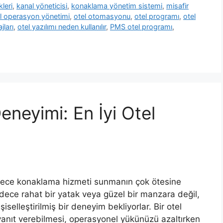
leri
,
kanal yöneticisi
,
konaklama yönetim sistemi
,
misafir
l operasyon yönetimi
,
otel otomasyonu
,
otel programı
,
otel
jları
,
otel yazılımı neden kullanılır
,
PMS otel programı
,
eneyimi: En İyi Otel
ece konaklama hizmeti sunmanın çok ötesine
 sadece rahat bir yatak veya güzel bir manzara değil,
selleştirilmiş bir deneyim bekliyorlar. Bir otel
e yanıt verebilmesi, operasyonel yükünüzü azaltırken