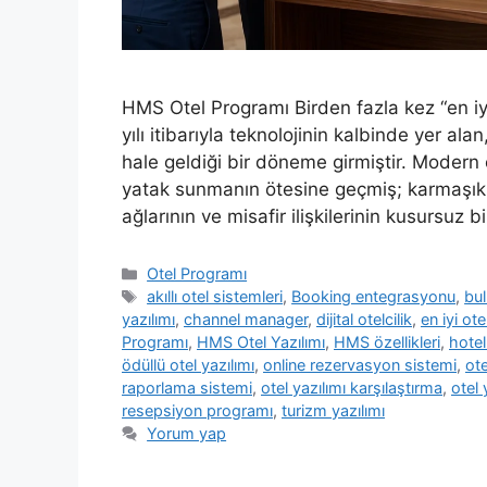
HMS Otel Programı Birden fazla kez “en iy
yılı itibarıyla teknolojinin kalbinde yer al
hale geldiği bir döneme girmiştir. Modern o
yatak sunmanın ötesine geçmiş; karmaşık o
ağlarının ve misafir ilişkilerinin kusursuz b
Kategoriler
Otel Programı
Etiketler
akıllı otel sistemleri
,
Booking entegrasyonu
,
bul
yazılımı
,
channel manager
,
dijital otelcilik
,
en iyi ot
Programı
,
HMS Otel Yazılımı
,
HMS özellikleri
,
hote
ödüllü otel yazılımı
,
online rezervasyon sistemi
,
ot
raporlama sistemi
,
otel yazılımı karşılaştırma
,
otel 
resepsiyon programı
,
turizm yazılımı
Yorum yap