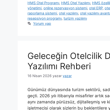
HMS Otel Programı
,
HMS Otel Yazılımı
,
HMS özellik
yönetimi
,
online rezervasyon sistemi
,
otel ERP
,
ote
raporlama sistemi
,
otel yazılımı
,
otel yazılımı avanta
resepsiyon programı
,
turizm yazılımı
Yorum yap
Geleceğin Otelcilik D
Yazılımı Rehberi
16 Nisan 2026
yazar
yazar
Günümüz dünyasında turizm sektörü, sad
geçti. 2026 yılı itibarıyla misafirler artık
aynı zamanda pürüzsüz, dijitalleşmiş ve kişi
işletmecisi olarak sizlerin bu beklentiler