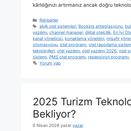
kârlılığınızı artırmanız ancak doğru teknol
Kategoriler
Rehberler
Etiketler
akıllı otel sistemleri
,
Booking entegrasyonu
,
bul
yazılımı
,
channel manager
,
dijital otelcilik
,
En İyi Ote
kanal yöneticisi
,
konaklama yönetimi
,
misafir yöne
otomasyonu
,
otel programı
,
otel raporlama sistem
teknolojileri
,
otel yazılımı
,
otel yazılımı 2026
,
otel y
sistemi
,
PMS otel programı
,
resepsiyon programı
,
Yorum yap
2025 Turizm Teknoloji
Bekliyor?
6 Nisan 2026
yazar
yazar