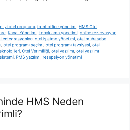
n iyi otel programı
,
front office yönetimi
,
HMS Otel
are
,
Kanal Yönetimi
,
konaklama yönetimi
,
online rezervasyon
l entegrasyonları
,
otel işletme yönetimi
,
otel muhasebe
u
,
otel programı seçimi
,
otel programı tavsiyesi
,
otel
eknolojileri
,
Otel Verimliliği
,
otel yazılımı
,
otel yazılımı
sistemi
,
PMS yazılımı
,
resepsiyon yönetimi
iminde HMS Neden
imli?