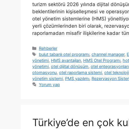
turizm sektörü 2026 yılında dijital dönüşüm
beklentilerinin kişiselleşmesi ve operasyone
otel yönetim sistemlerine (HMS) yöneltiyor
yerli çözümlerinden biri olarak, rezerva
raporlamadan misafir ilişkilerine kadar tü
Kategoriler
Rehberler
Etiketler
bulut tabanlı otel programı
,
channel manager
,
E
yönetimi
,
HMS avantajları
,
HMS Otel Programı
,
ho
yönetimi
,
otel dijital dönüşüm
,
otel entegrasyonları
otomasyonu
,
otel raporlama sistemi
,
otel teknoloji
yönetim sistemi
,
PMS yazılımı
,
Rezervasyon Siste
Yorum yap
Türkiye’de en çok kul