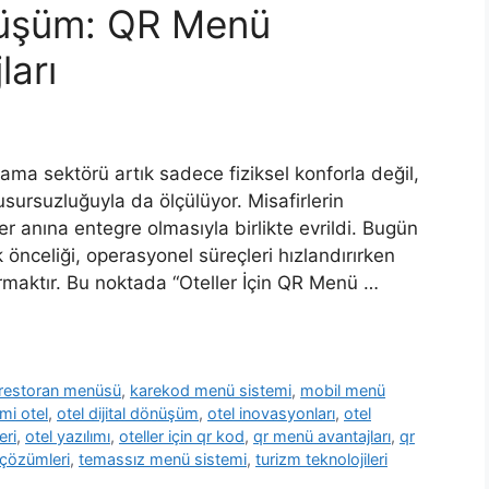
önüşüm: QR Menü
ları
ama sektörü artık sadece fiziksel konforla değil,
sursuzluğuyla da ölçülüyor. Misafirlerin
er anına entegre olmasıyla birlikte evrildi. Bugün
k önceliği, operasyonel süreçleri hızlandırırken
rmaktır. Bu noktada “Oteller İçin QR Menü …
l restoran menüsü
,
karekod menü sistemi
,
mobil menü
mi otel
,
otel dijital dönüşüm
,
otel inovasyonları
,
otel
eri
,
otel yazılımı
,
oteller için qr kod
,
qr menü avantajları
,
qr
çözümleri
,
temassız menü sistemi
,
turizm teknolojileri