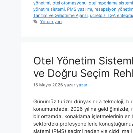
yönetimi
,
otel otomasyonu
,
otel raporlama sistemi
yönetim sistemi
,
PMS yazılımı
,
resepsiyon yönetim
Tanıtım ve Geliştirme Ajansı
,
ücretsiz TGA entegr
Yorum yap
Otel Yönetim Sisteml
ve Doğru Seçim Reh
16 Mayıs 2026
yazar
yazar
Günümüz turizm dünyasında teknoloji, bir o
konumundadır. 2026 yılına geldiğimizde, mis
bir ortamda, konaklama işletmelerinin en 
sektördeki profesyonellerle konuştuğumuzd
sistemi (PMS) seçimi nedeniyle ciddi mali k