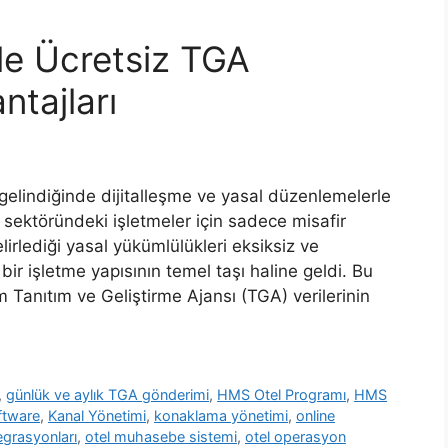
le Ücretsiz TGA
tajları
 gelindiğinde dijitalleşme ve yasal düzenlemelerle
 sektöründeki işletmeler için sadece misafir
irlediği yasal yükümlülükleri eksiksiz ve
ir işletme yapısının temel taşı haline geldi. Bu
 Tanıtım ve Geliştirme Ajansı (TGA) verilerinin
,
günlük ve aylık TGA gönderimi
,
HMS Otel Programı
,
HMS
ftware
,
Kanal Yönetimi
,
konaklama yönetimi
,
online
egrasyonları
,
otel muhasebe sistemi
,
otel operasyon