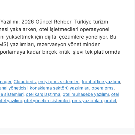
Yazılımı: 2026 Güncel Rehberi Türkiye turizm
esi yakalarken, otel işletmecileri operasyonel
ni yükseltmek için dijital çözümlere yöneliyor. Bu
) yazılımları, rezervasyon yönetiminden
rlamaya kadar birçok kritik işlevi tek platformda
nager
,
Cloudbeds
,
en iyi pms sistemleri
,
front office yazılımı
,
anal yöneticisi
,
konaklama sektörü yazılımları
,
opera pms
,
me sistemleri
,
otel karşılaştırma
,
otel muhasebe yazılımı
,
otel
tel yazılımı
,
otel yönetim sistemleri
,
pms yazılımları
,
protel
,