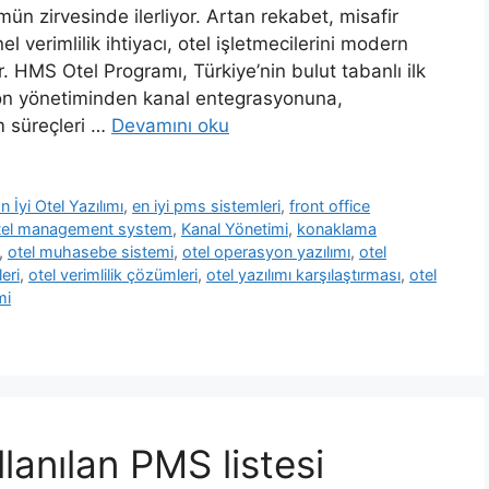
ün zirvesinde ilerliyor. Artan rekabet, misafir
l verimlilik ihtiyacı, otel işletmecilerini modern
. HMS Otel Programı, Türkiye’nin bulut tabanlı ilk
syon yönetiminden kanal entegrasyonuna,
m süreçleri …
Devamını oku
n İyi Otel Yazılımı
,
en iyi pms sistemleri
,
front office
tel management system
,
Kanal Yönetimi
,
konaklama
,
otel muhasebe sistemi
,
otel operasyon yazılımı
,
otel
leri
,
otel verimlilik çözümleri
,
otel yazılımı karşılaştırması
,
otel
mi
lanılan PMS listesi