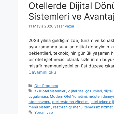
Otellerde Dijital D
Sistemleri ve Avantaj
11 Mayıs 2026
yazar
yazar
2026 yılına geldiğimizde, turizm ve konakl
aynı zamanda sunulan dijital deneyimin ku
beklentileri, teknolojinin günlük yaşamın h
bir otel işletmecisi olarak sizlerin en büyü
misafir memnuniyetini en üst düzeye çıka
Devamını oku
Kategoriler
Otel Programı
Etiketler
akıllı otel sistemleri
,
dijital otel çözümleri
,
dijita
uygulaması
,
Modern Otel Yönetimi
,
müşteri deneyi
otomasyonu
,
otel restoran yönetimi
,
otel teknolojil
menü sistemi
,
restoran qr menü
,
temassız hizmet 
Yorum yap