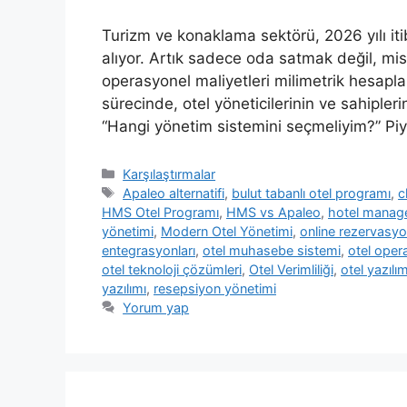
Turizm ve konaklama sektörü, 2026 yılı iti
alıyor. Artık sadece oda satmak değil, mis
operasyonel maliyetleri milimetrik hesapl
sürecinde, otel yöneticilerinin ve sahipler
“Hangi yönetim sistemini seçmeliyim?” Pi
Kategoriler
Karşılaştırmalar
Etiketler
Apaleo alternatifi
,
bulut tabanlı otel programı
,
c
HMS Otel Programı
,
HMS vs Apaleo
,
hotel manag
yönetimi
,
Modern Otel Yönetimi
,
online rezervasyo
entegrasyonları
,
otel muhasebe sistemi
,
otel oper
otel teknoloji çözümleri
,
Otel Verimliliği
,
otel yazılım
yazılımı
,
resepsiyon yönetimi
Yorum yap