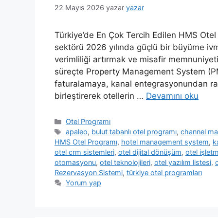
22 Mayıs 2026
yazar
yazar
Türkiye’de En Çok Tercih Edilen HMS Otel 
sektörü 2026 yılında güçlü bir büyüme ivm
verimliliği artırmak ve misafir memnuniyeti
süreçte Property Management System (PMS
faturalamaya, kanal entegrasyonundan rapo
birleştirerek otellerin …
Devamını oku
Kategoriler
Otel Programı
Etiketler
apaleo
,
bulut tabanlı otel programı
,
channel ma
HMS Otel Programı
,
hotel management system
,
k
otel crm sistemleri
,
otel dijital dönüşüm
,
otel işlet
otomasyonu
,
otel teknolojileri
,
otel yazılım listesi
,
o
Rezervasyon Sistemi
,
türkiye otel programları
Yorum yap