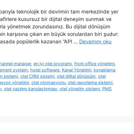
barıyla teknolojik bir devrimin tam merkezinde yer
afirlere kusursuz bir dijital deneyim sunmak ve
arla yönetmek zorundasınız. Bu dijital dönüşüm
inin karşısına çıkan en büyük sorulardan biri şudur:
yasada popülerlik kazanan “API …
Devamını oku
hannel manager
,
en iyi otel programı
,
front office yönetimi
,
ement system
,
hotel software
,
Kanal Yönetimi
,
konaklama
n sistemi
,
otel CRM sistemi
,
otel dijital dönüşüm
,
otel
asyon yönetimi
,
otel otomasyonu
,
otel raporlama sistemi
,
ı
,
otel yazılımı karşılaştırması
,
otel yönetim sistemi
,
PMS