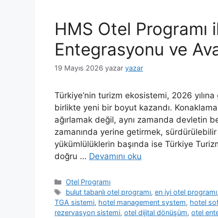
HMS Otel Programı i
Entegrasyonu ve Avan
19 Mayıs 2026
yazar
yazar
Türkiye’nin turizm ekosistemi, 2026 yılına
birlikte yeni bir boyut kazandı. Konaklama
ağırlamak değil, aynı zamanda devletin bel
zamanında yerine getirmek, sürdürülebilir b
yükümlülüklerin başında ise Türkiye Turizm
doğru …
Devamını oku
Kategoriler
Otel Programı
Etiketler
bulut tabanlı otel programı
,
en iyi otel programı
TGA sistemi
,
hotel management system
,
hotel so
rezervasyon sistemi
,
otel dijital dönüşüm
,
otel ent