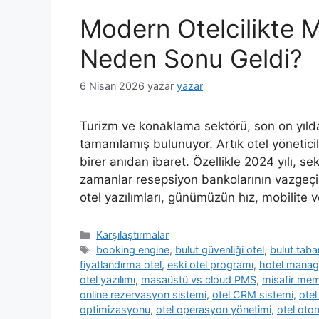
Modern Otelcilikte M
Neden Sonu Geldi?
6 Nisan 2026
yazar
yazar
Turizm ve konaklama sektörü, son on yılda ge
tamamlamış bulunuyor. Artık otel yöneticil
birer anıdan ibaret. Özellikle 2024 yılı, sek
zamanlar resepsiyon bankolarının vazgeçil
otel yazılımları, günümüzün hız, mobilite
Kategoriler
Karşılaştırmalar
Etiketler
booking engine
,
bulut güvenliği otel
,
bulut taban
fiyatlandırma otel
,
eski otel programı
,
hotel mana
otel yazılımı
,
masaüstü vs cloud PMS
,
misafir mem
online rezervasyon sistemi
,
otel CRM sistemi
,
otel
optimizasyonu
,
otel operasyon yönetimi
,
otel ot