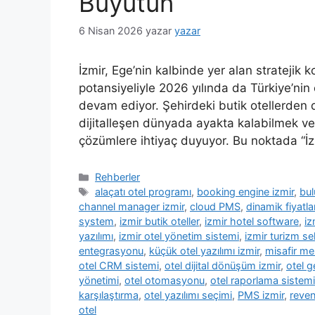
Büyütün
6 Nisan 2026
yazar
yazar
İzmir, Ege’nin kalbinde yer alan stratejik
potansiyeliyle 2026 yılında da Türkiye’ni
devam ediyor. Şehirdeki butik otellerden d
dijitalleşen dünyada ayakta kalabilmek ve 
çözümlere ihtiyaç duyuyor. Bu noktada “İz
Kategoriler
Rehberler
Etiketler
alaçatı otel programı
,
booking engine izmir
,
bul
channel manager izmir
,
cloud PMS
,
dinamik fiyatl
system
,
izmir butik oteller
,
izmir hotel software
,
iz
yazılımı
,
izmir otel yönetim sistemi
,
izmir turizm se
entegrasyonu
,
küçük otel yazılımı izmir
,
misafir me
otel CRM sistemi
,
otel dijital dönüşüm izmir
,
otel g
yönetimi
,
otel otomasyonu
,
otel raporlama sistemi
karşılaştırma
,
otel yazılımı seçimi
,
PMS izmir
,
reve
otel