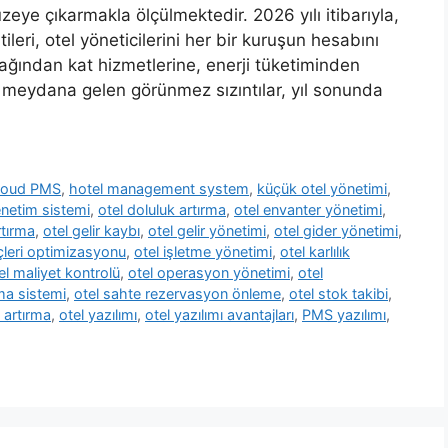
eye çıkarmakla ölçülmektedir. 2026 yılı itibarıyla,
leri, otel yöneticilerini her bir kuruşun hesabını
ğından kat hizmetlerine, enerji tüketiminden
 meydana gelen görünmez sızıntılar, yıl sonunda
loud PMS
,
hotel management system
,
küçük otel yönetimi
,
enetim sistemi
,
otel doluluk artırma
,
otel envanter yönetimi
,
rtırma
,
otel gelir kaybı
,
otel gelir yönetimi
,
otel gider yönetimi
,
eçleri optimizasyonu
,
otel işletme yönetimi
,
otel karlılık
el maliyet kontrolü
,
otel operasyon yönetimi
,
otel
ma sistemi
,
otel sahte rezervasyon önleme
,
otel stok takibi
,
k artırma
,
otel yazılımı
,
otel yazılımı avantajları
,
PMS yazılımı
,