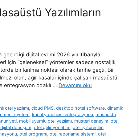
asaüstü Yazılımların
çirdiği dijital evrimi 2026 yılı itibarıyla
eri için “geleneksel” yöntemler sadece nostaljik
törde bir kırılma noktası olarak tarihe geçti. Bir
mezi olan, ağır kasalar içinde çalışan masaüstü
 ve entegrasyon odaklı …
Devamını oku
lı otel yazılımı
,
cloud PMS
,
desktop hotel software
,
dinamik
gement system
,
kanal yöneticisi entegrasyonu
,
masaüstü
nuniyeti
,
mobil uyumlu otel yazılımı
,
müşteri deneyimi otel
,
 dijital dönüşüm
,
otel gelir yönetimi
,
otel iş süreçleri
omasyonu
,
otel programı
,
otel raporlama sistemi
,
otel