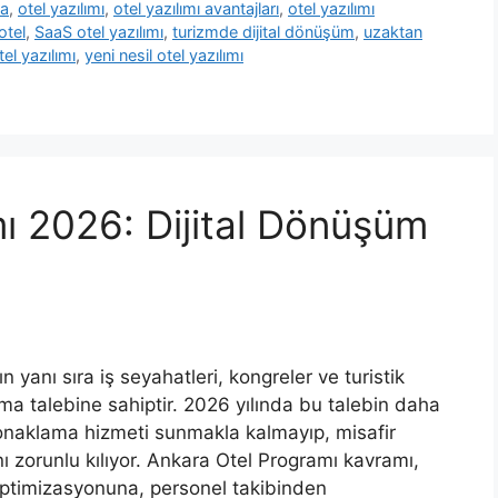
ma
,
otel yazılımı
,
otel yazılımı avantajları
,
otel yazılımı
otel
,
SaaS otel yazılımı
,
turizmde dijital dönüşüm
,
uzaktan
el yazılımı
,
yeni nesil otel yazılımı
ı 2026: Dijital Dönüşüm
 yanı sıra iş seyahatleri, kongreler ve turistik
ma talebine sahiptir. 2026 yılında bu talebin daha
konaklama hizmeti sunmakla kalmayıp, misafir
nı zorunlu kılıyor. Ankara Otel Programı kavramı,
optimizasyonuna, personel takibinden