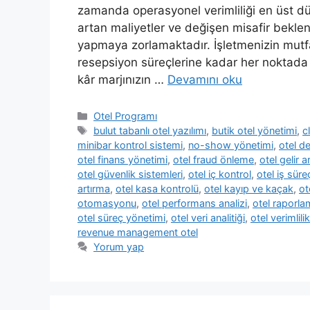
zamanda operasyonel verimliliği en üst düz
artan maliyetler ve değişen misafir beklenti
yapmaya zorlamaktadır. İşletmenizin mutfa
resepsiyon süreçlerine kadar her noktada
kâr marjınızın …
Devamını oku
Kategoriler
Otel Programı
Etiketler
bulut tabanlı otel yazılımı
,
butik otel yönetimi
,
c
minibar kontrol sistemi
,
no-show yönetimi
,
otel d
otel finans yönetimi
,
otel fraud önleme
,
otel gelir a
otel güvenlik sistemleri
,
otel iç kontrol
,
otel iş sür
artırma
,
otel kasa kontrolü
,
otel kayıp ve kaçak
,
ot
otomasyonu
,
otel performans analizi
,
otel raporla
otel süreç yönetimi
,
otel veri analitiği
,
otel verimlili
revenue management otel
Yorum yap