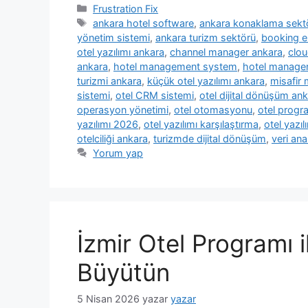
Kategoriler
Frustration Fix
Etiketler
ankara hotel software
,
ankara konaklama sekt
yönetim sistemi
,
ankara turizm sektörü
,
booking e
otel yazılımı ankara
,
channel manager ankara
,
clo
ankara
,
hotel management system
,
hotel manage
turizmi ankara
,
küçük otel yazılımı ankara
,
misafir
sistemi
,
otel CRM sistemi
,
otel dijital dönüşüm an
operasyon yönetimi
,
otel otomasyonu
,
otel progr
yazılımı 2026
,
otel yazılımı karşılaştırma
,
otel yazıl
otelciliği ankara
,
turizmde dijital dönüşüm
,
veri anal
Yorum yap
İzmir Otel Programı 
Büyütün
5 Nisan 2026
yazar
yazar