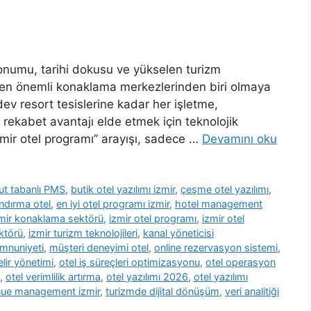
 konumu, tarihi dokusu ve yükselen turizm
n en önemli konaklama merkezlerinden biri olmaya
ev resort tesislerine kadar her işletme,
rekabet avantajı elde etmek için teknolojik
mir otel programı” arayışı, sadece …
Devamını oku
ut tabanlı PMS
,
butik otel yazılımı izmir
,
çeşme otel yazılımı
,
andırma otel
,
en iyi otel programı izmir
,
hotel management
mir konaklama sektörü
,
izmir otel programı
,
izmir otel
ktörü
,
izmir turizm teknolojileri
,
kanal yöneticisi
mnuniyeti
,
müşteri deneyimi otel
,
online rezervasyon sistemi
,
elir yönetimi
,
otel iş süreçleri optimizasyonu
,
otel operasyon
,
otel verimlilik artırma
,
otel yazılımı 2026
,
otel yazılımı
nue management izmir
,
turizmde dijital dönüşüm
,
veri analitiği