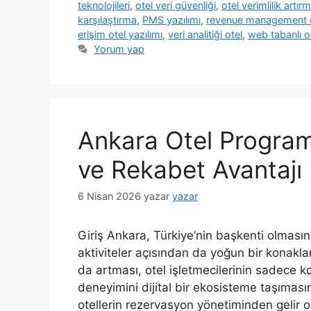
teknolojileri
,
otel veri güvenliği
,
otel verimlilik artır
karşılaştırma
,
PMS yazılımı
,
revenue management 
erişim otel yazılımı
,
veri analitiği otel
,
web tabanlı ot
Yorum yap
Ankara Otel Program
ve Rekabet Avantajı
6 Nisan 2026
yazar
yazar
Giriş Ankara, Türkiye’nin başkenti olmasının
aktiviteler açısından da yoğun bir konakla
da artması, otel işletmecilerinin sadece 
deneyimini dijital bir ekosisteme taşıması
otellerin rezervasyon yönetiminden gelir 