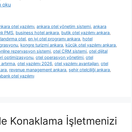
ı oku
nkara otel yazılımı
,
ankara otel yönetim sistemi
,
ankara
nlı PMS
,
business hotel ankara
,
butik otel yazılımı ankara
,
tlandırma otel
,
en iyi otel programı ankara
,
hotel
egrasyonu
,
kongre turizmi ankara
,
küçük otel yazılımı ankara
,
online rezervasyon sistemi
,
otel CRM sistemi
,
otel dijital
leri optimizasyonu
,
otel operasyon yönetimi
,
otel
k artırma
,
otel yazılımı 2026
,
otel yazılımı avantajları
,
otel
ara
,
revenue management ankara
,
şehir otelciliği ankara
,
banlı otel yazılımı
ile Konaklama İşletmenizi