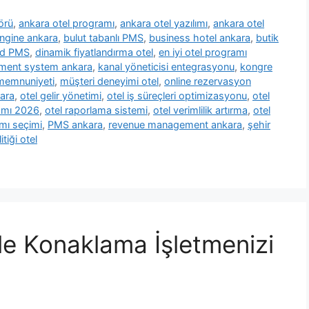
örü
,
ankara otel programı
,
ankara otel yazılımı
,
ankara otel
ngine ankara
,
bulut tabanlı PMS
,
business hotel ankara
,
butik
ud PMS
,
dinamik fiyatlandırma otel
,
en iyi otel programı
ment system ankara
,
kanal yöneticisi entegrasyonu
,
kongre
 memnuniyeti
,
müşteri deneyimi otel
,
online rezervasyon
kara
,
otel gelir yönetimi
,
otel iş süreçleri optimizasyonu
,
otel
amı 2026
,
otel raporlama sistemi
,
otel verimlilik artırma
,
otel
ımı seçimi
,
PMS ankara
,
revenue management ankara
,
şehir
itiği otel
ile Konaklama İşletmenizi