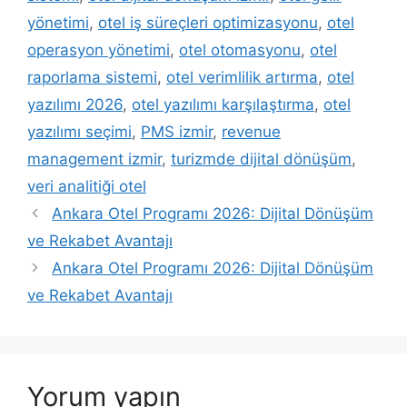
yönetimi
,
otel iş süreçleri optimizasyonu
,
otel
operasyon yönetimi
,
otel otomasyonu
,
otel
raporlama sistemi
,
otel verimlilik artırma
,
otel
yazılımı 2026
,
otel yazılımı karşılaştırma
,
otel
yazılımı seçimi
,
PMS izmir
,
revenue
management izmir
,
turizmde dijital dönüşüm
,
veri analitiği otel
Ankara Otel Programı 2026: Dijital Dönüşüm
ve Rekabet Avantajı
Ankara Otel Programı 2026: Dijital Dönüşüm
ve Rekabet Avantajı
Yorum yapın