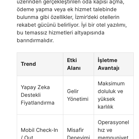
üzerinden gerçekleştirilen oda kapısı açma,
ödeme yapma veya ek hizmet talebinde
bulunma gibi özellikler, İzmir’deki otellerin
rekabet gücünü belirliyor. İyi bir otel yazılımı,
bu temassız hizmetleri altyapısında
barındırmalıdır.
Etki
İşletme
Trend
Alanı
Avantajı
Maksimum
Yapay Zeka
Gelir
doluluk ve
Destekli
Yönetimi
yüksek
Fiyatlandırma
karlılık
Operasyonel
Mobil Check-In
Misafir
hız ve
/ Out
Deneyimi
memnuniyet