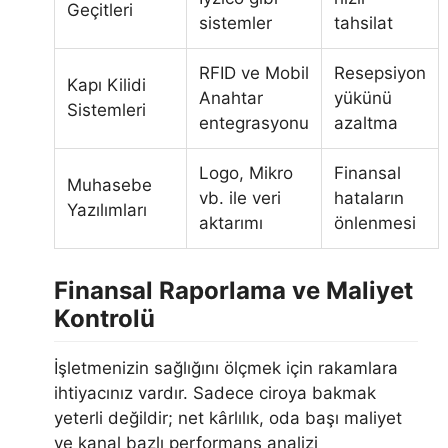
Geçitleri
sistemler
tahsilat
RFID ve Mobil
Resepsiyon
Kapı Kilidi
Anahtar
yükünü
Sistemleri
entegrasyonu
azaltma
Logo, Mikro
Finansal
Muhasebe
vb. ile veri
hataların
Yazılımları
aktarımı
önlenmesi
Finansal Raporlama ve Maliyet
Kontrolü
İşletmenizin sağlığını ölçmek için rakamlara
ihtiyacınız vardır. Sadece ciroya bakmak
yeterli değildir; net kârlılık, oda başı maliyet
ve kanal bazlı performans analizi