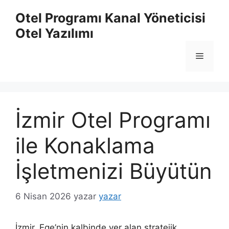
İçeriğe
Otel Programı Kanal Yöneticisi
atla
Otel Yazılımı
Menü
İzmir Otel Programı
ile Konaklama
İşletmenizi Büyütün
6 Nisan 2026
yazar
yazar
İzmir, Ege’nin kalbinde yer alan stratejik