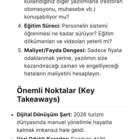
kullandığınız diğer yazılımlarla (restoran
otomasyonu, muhasebe vb.)
konuşabiliyor mu?
Eğitim Süreci:
Personelin sistemi
öğrenmesi ne kadar sürüyor? Eğitim
dökümanları ve videoları yeterli mi?
Maliyet/Fayda Dengesi:
Sadece fiyata
odaklanmak yerine, yazılımın size
kazandıracağı zaman ve engelliyeceği
hataların maliyetini hesaplayın.
Önemli Noktalar (Key
Takeaways)
Dijital Dönüşüm Şart:
2026 turizm
dünyasında manuel yönetimle hayatta
kalmak imkansız hale geldi.
Veri Odaklı Kararlar:
Sezgiyle değil,