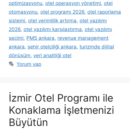
optimizasyonu
,
otel operasyon yönetimi
,
otel
otomasyonu
,
otel programı 2026
,
otel raporlama
sistemi
,
otel verimlilik artırma
,
otel yazılımı
2026
,
otel yazılımı karşılaştırma
,
otel yazılımı
seçimi
,
PMS ankara
,
revenue management
ankara
,
şehir otelciliği ankara
,
turizmde dijital
dönüşüm
,
veri analitiği otel
Yorum yap
İzmir Otel Programı ile
Konaklama İşletmenizi
Büyütün