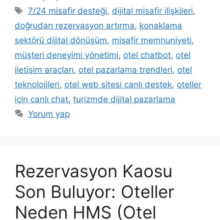
Etiketler
7/24 misafir desteği
,
dijital misafir ilişkileri
,
doğrudan rezervasyon artırma
,
konaklama
sektörü dijital dönüşüm
,
misafir memnuniyeti
,
müşteri deneyimi yönetimi
,
otel chatbot
,
otel
iletişim araçları
,
otel pazarlama trendleri
,
otel
teknolojileri
,
otel web sitesi canlı destek
,
oteller
için canlı chat
,
turizmde dijital pazarlama
Yorum yap
Rezervasyon Kaosu
Son Buluyor: Oteller
Neden HMS (Otel