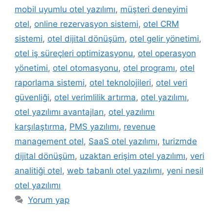
mobil uyumlu otel yazılımı
,
müşteri deneyimi
otel
,
online rezervasyon sistemi
,
otel CRM
sistemi
,
otel dijital dönüşüm
,
otel gelir yönetimi
,
otel iş süreçleri optimizasyonu
,
otel operasyon
yönetimi
,
otel otomasyonu
,
otel programı
,
otel
raporlama sistemi
,
otel teknolojileri
,
otel veri
güvenliği
,
otel verimlilik artırma
,
otel yazılımı
,
otel yazılımı avantajları
,
otel yazılımı
karşılaştırma
,
PMS yazılımı
,
revenue
management otel
,
SaaS otel yazılımı
,
turizmde
dijital dönüşüm
,
uzaktan erişim otel yazılımı
,
veri
analitiği otel
,
web tabanlı otel yazılımı
,
yeni nesil
otel yazılımı
Yorum yap