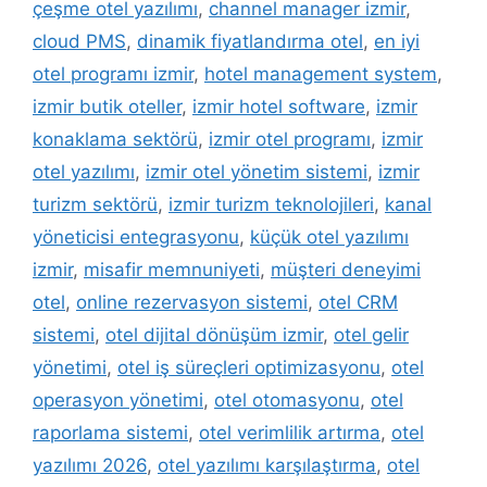
çeşme otel yazılımı
,
channel manager izmir
,
cloud PMS
,
dinamik fiyatlandırma otel
,
en iyi
otel programı izmir
,
hotel management system
,
izmir butik oteller
,
izmir hotel software
,
izmir
konaklama sektörü
,
izmir otel programı
,
izmir
otel yazılımı
,
izmir otel yönetim sistemi
,
izmir
turizm sektörü
,
izmir turizm teknolojileri
,
kanal
yöneticisi entegrasyonu
,
küçük otel yazılımı
izmir
,
misafir memnuniyeti
,
müşteri deneyimi
otel
,
online rezervasyon sistemi
,
otel CRM
sistemi
,
otel dijital dönüşüm izmir
,
otel gelir
yönetimi
,
otel iş süreçleri optimizasyonu
,
otel
operasyon yönetimi
,
otel otomasyonu
,
otel
raporlama sistemi
,
otel verimlilik artırma
,
otel
yazılımı 2026
,
otel yazılımı karşılaştırma
,
otel