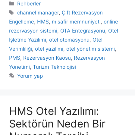
Kategoriler
Rehberler
Etiketler
channel manager
,
Çift Rezervasyon
Engelleme
,
HMS
,
misafir memnuniyeti
,
online
rezervasyon sistemi
,
OTA Entegrasyonu
,
Otel
İşletme Yazılımı
,
otel otomasyonu
,
Otel
Verimliliği
,
otel yazılımı
,
otel yönetim sistemi
,
PMS
,
Rezervasyon Kaosu
,
Rezervasyon
Yönetimi
,
Turizm Teknolojisi
Yorum yap
HMS Otel Yazılımı:
Sektörün Neden Bir