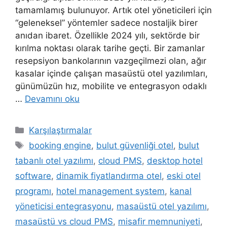
tamamlamış bulunuyor. Artık otel yöneticileri için
“geleneksel” yöntemler sadece nostaljik birer
anıdan ibaret. Özellikle 2024 yılı, sektörde bir
kırılma noktası olarak tarihe geçti. Bir zamanlar
resepsiyon bankolarının vazgeçilmezi olan, ağır
kasalar içinde çalışan masaüstü otel yazılımları,
günümüzün hız, mobilite ve entegrasyon odaklı
…
Devamını oku
Kategoriler
Karşılaştırmalar
Etiketler
booking engine
,
bulut güvenliği otel
,
bulut
tabanlı otel yazılımı
,
cloud PMS
,
desktop hotel
software
,
dinamik fiyatlandırma otel
,
eski otel
programı
,
hotel management system
,
kanal
yöneticisi entegrasyonu
,
masaüstü otel yazılımı
,
masaüstü vs cloud PMS
,
misafir memnuniyeti
,