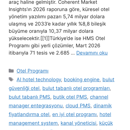
araç haline gelmiştir. Coherent Market
Insights’ın 2026 raporuna göre, küresel otel
yönetim yazılımı pazarı 5,74 milyar dolara
ulaşmış ve 2033’e kadar yıllık %8,8 bileşik
büyüme oranıyla 10,37 milyar dolara
yükselecektir.[[1]]Türkiye’de ise HMS Otel
Programı gibi yerli çözümler, Mart 2026
itibarıyla 71 tesis ve 2.685 …
Devamını oku
Kategoriler
Otel Programı
Etiketler
AI hotel technology
,
booking engine
,
bulut
güvenliği otel
,
bulut tabanlı otel programları
,
bulut tabanlı PMS
,
butik otel PMS
,
channel
manager entegrasyonu
,
cloud PMS
,
dinamik
fiyatlandırma otel
,
en iyi otel programı
,
hotel
management system
,
kanal yöneticisi
,
küçük