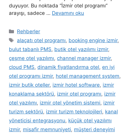
duyuyor. Bu noktada “İzmir otel programı”
arayışı, sadece …
Devamını oku
Kategoriler
Rehberler
Etiketler
alaçatı otel programı
,
booking engine izmir
,
bulut tabanlı PMS
,
butik otel yazılımı izmir
,
çeşme otel yazılımı
,
channel manager izmir
,
cloud PMS
,
dinamik fiyatlandırma otel
,
en iyi
otel programı izmir
,
hotel management system
,
izmir butik oteller
,
izmir hotel software
,
izmir
konaklama sektörü
,
izmir otel programı
,
izmir
otel yazılımı
,
izmir otel yönetim sistemi
,
izmir
turizm sektörü
,
izmir turizm teknolojileri
,
kanal
yöneticisi entegrasyonu
,
küçük otel yazılımı
izmir
,
misafir memnuniyeti
,
müşteri deneyimi