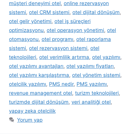
müşteri deneyimi otel
,
online rezervasyon
sistemi
,
otel CRM sistemi
,
otel dijital dönüşüm
,
otel gelir yönetimi
,
otel iş süreçleri
optimizasyonu
,
otel operasyon yönetimi
,
otel
otomasyonu
,
otel programı
,
otel raporlama
sistemi
,
otel rezervasyon sistemi
,
otel
teknolojileri
,
otel verimlilik artırma
,
otel yazılımı
,
otel yazılımı avantajları
,
otel yazılımı fiyatları
,
otel yazılımı karşılaştırma
,
otel yönetim sistemi
,
otelcilik yazılımı
,
PMS nedir
,
PMS yazılımı
,
revenue management otel
,
turizm teknolojileri
,
turizmde dijital dönüşüm
,
veri analitiği otel
,
yapay zeka otelcilik
Yorum yap