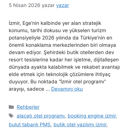
5 Nisan 2026
yazar
yazar
İzmir, Ege’nin kalbinde yer alan stratejik
konumu, tarihi dokusu ve yükselen turizm
potansiyeliyle 2026 yılında da Türkiye’nin en
önemli konaklama merkezlerinden biri olmaya
devam ediyor. Şehirdeki butik otellerden dev
resort tesislerine kadar her işletme, dijitalleşen
dünyada ayakta kalabilmek ve rekabet avantajı
elde etmek için teknolojik çözümlere ihtiyaç
duyuyor. Bu noktada “İzmir otel programı”
arayışı, sadece …
Devamını oku
Kategoriler
Rehberler
Etiketler
alaçatı otel programı
,
booking engine izmir
,
bulut tabanlı PMS
,
butik otel yazılımı izmir
,