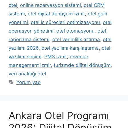
otel
,
online rezervasyon sistemi
,
otel CRM
sistemi
,
otel dijital dönüşüm izmir
,
otel gelir
yönetimi
,
otel iş süreçleri optimizasyonu
,
otel
operasyon yönetimi
,
otel otomasyonu
,
otel
raporlama sistemi
,
otel verimlilik artırma
,
otel
yazılımı 2026
,
otel yazılımı karşılaştırma
,
otel
yazılımı seçimi
,
PMS izmir
,
revenue
management izmir
,
turizmde dijital dönüşüm
,
veri analitiği otel
Yorum yap
Ankara Otel Programı
2026: Dijital Dönüşüm