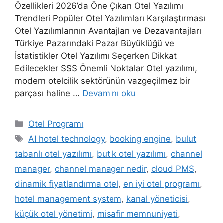
Özellikleri 2026’da Öne Çıkan Otel Yazılımı
Trendleri Popüler Otel Yazılımları Karşılaştırması
Otel Yazılımlarının Avantajları ve Dezavantajları
Türkiye Pazarındaki Pazar Büyüklüğü ve
İstatistikler Otel Yazılımı Seçerken Dikkat
Edilecekler SSS Önemli Noktalar Otel yazılımı,
modern otelcilik sektörünün vazgeçilmez bir
parçası haline …
Devamını oku
Kategoriler
Otel Programı
Etiketler
AI hotel technology
,
booking engine
,
bulut
tabanlı otel yazılımı
,
butik otel yazılımı
,
channel
manager
,
channel manager nedir
,
cloud PMS
,
dinamik fiyatlandırma otel
,
en iyi otel programı
,
hotel management system
,
kanal yöneticisi
,
küçük otel yönetimi
,
misafir memnuniyeti
,