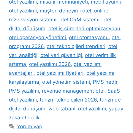
otel yazılımı
,
misafir memnuniyeti
,
mobil uyumlu
otel yazılımı
,
müşteri deneyimi otel
,
online
rezervasyon sistemi
,
otel CRM sistemi
,
otel
dijital dönüşüm
,
otel iş süreçleri optimizasyonu
,
otel operasyon yönetimi
,
otel otomasyonu
,
otel
programı 2026
,
otel teknolojileri trendleri
,
otel
veri analitiği
,
otel veri güvenliği
,
otel verimlilik
artırma
,
otel yazılımı 2026
,
otel yazılımı
avantajları
,
otel yazılımı fiyatları
,
otel yazılımı
karşılaştırma
,
otel yönetim sistemi
,
PMS nedir
,
PMS yazılımı
,
revenue management otel
,
SaaS
otel yazılımı
,
turizm teknolojileri 2026
,
turizmde
dijital dönüşüm
,
web tabanlı otel yazılımı
,
yapay
zeka otelcilik
Yorum yap