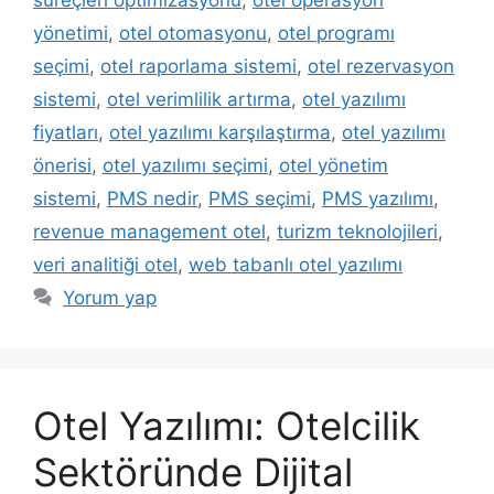
yönetimi
,
otel otomasyonu
,
otel programı
seçimi
,
otel raporlama sistemi
,
otel rezervasyon
sistemi
,
otel verimlilik artırma
,
otel yazılımı
fiyatları
,
otel yazılımı karşılaştırma
,
otel yazılımı
önerisi
,
otel yazılımı seçimi
,
otel yönetim
sistemi
,
PMS nedir
,
PMS seçimi
,
PMS yazılımı
,
revenue management otel
,
turizm teknolojileri
,
veri analitiği otel
,
web tabanlı otel yazılımı
Yorum yap
Otel Yazılımı: Otelcilik
Sektöründe Dijital