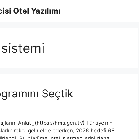
isi Otel Yazılımı
 sistemi
gramını Seçtik
arını Anlat[](https://hms.gen.tr/) Türkiye’nin
larlık rekor gelir elde ederken, 2026 hedefi 68
irlendi. Bu büyüme, otel işletmecilerini daha