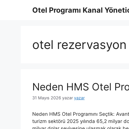
İçeriğe
Otel Programı Kanal Yönetic
atla
otel rezervasyon
Neden HMS Otel Pro
31 Mayıs 2026
yazar
yazar
Neden HMS Otel Programını Seçtik: Avantajl
turizm sektörü 2025 yılında 65,2 milyar do
milyar dolar seviyesine ulaşmak olarak bel