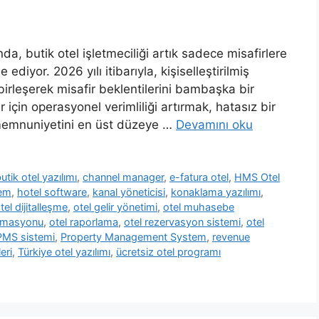
, butik otel işletmeciliği artık sadece misafirlere
diyor. 2026 yılı itibarıyla, kişiselleştirilmiş
birleşerek misafir beklentilerini bambaşka bir
r için operasyonel verimliliği artırmak, hatasız bir
memnuniyetini en üst düzeye …
Devamını oku
utik otel yazılımı
,
channel manager
,
e-fatura otel
,
HMS Otel
tem
,
hotel software
,
kanal yöneticisi
,
konaklama yazılımı
,
tel dijitalleşme
,
otel gelir yönetimi
,
otel muhasebe
tomasyonu
,
otel raporlama
,
otel rezervasyon sistemi
,
otel
PMS sistemi
,
Property Management System
,
revenue
eri
,
Türkiye otel yazılımı
,
ücretsiz otel programı