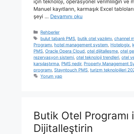
için teknoloji, operasyonel verimliliğin ve
Manuel kayıtların, karmaşık Excel tabloları
şeyi …
Devamını oku
Kategoriler
Rehberler
Etiketler
bulut tabanlı PMS
,
butik otel yazılımı
,
channel 
Programı
,
hotel management system
,
Hotelogix
,
PMS
,
Oracle Opera Cloud
,
otel dijitalleşme
,
otel ge
rezervasyon sistemi
,
otel teknoloji trendleri
,
otel ve
karşılaştırma
,
PMS nedir
,
Property Management S
programı
,
Stayntouch PMS
,
turizm teknolojileri 2
Yorum yap
Butik Otel Programı 
Dijitalleştirin