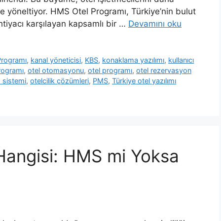
re yöneltiyor. HMS Otel Programı, Türkiye’nin bulut
ihtiyacı karşılayan kapsamlı bir …
Devamını oku
Programı
,
kanal yöneticisi
,
KBS
,
konaklama yazılımı
,
kullanıcı
rogramı
,
otel otomasyonu
,
otel programı
,
otel rezervasyon
 sistemi
,
otelcilik çözümleri
,
PMS
,
Türkiye otel yazılımı
i Hangisi: HMS mi Yoksa