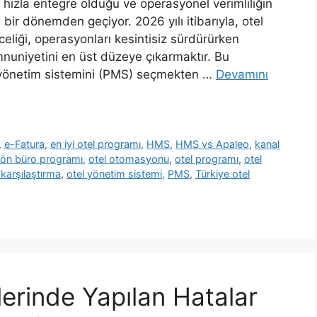
 hızla entegre olduğu ve operasyonel verimliliğin
ir dönemden geçiyor. 2026 yılı itibarıyla, otel
celiği, operasyonları kesintisiz sürdürürken
nuniyetini en üst düzeye çıkarmaktır. Bu
 yönetim sistemini (PMS) seçmekten …
Devamını
,
e-Fatura
,
en iyi otel programı
,
HMS
,
HMS vs Apaleo
,
kanal
ön büro programı
,
otel otomasyonu
,
otel programı
,
otel
 karşılaştırma
,
otel yönetim sistemi
,
PMS
,
Türkiye otel
erinde Yapılan Hatalar