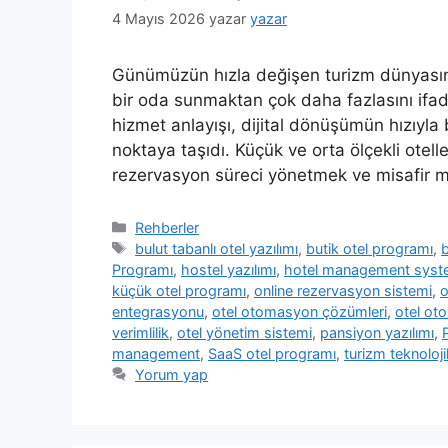
4 Mayıs 2026
yazar
yazar
Günümüzün hızla değişen turizm dünyasında
bir oda sunmaktan çok daha fazlasını ifade e
hizmet anlayışı, dijital dönüşümün hızıyla 
noktaya taşıdı. Küçük ve orta ölçekli otelle
rezervasyon süreci yönetmek ve misafir 
Kategoriler
Rehberler
Etiketler
bulut tabanlı otel yazılımı
,
butik otel programı
,
b
Programı
,
hostel yazılımı
,
hotel management sys
küçük otel programı
,
online rezervasyon sistemi
,
o
entegrasyonu
,
otel otomasyon çözümleri
,
otel o
verimlilik
,
otel yönetim sistemi
,
pansiyon yazılımı
,
management
,
SaaS otel programı
,
turizm teknolojil
Yorum yap