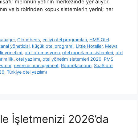
 misafir memnuniyetinin merkezinde yer alıyor.
nın ve birbirinden kopuk sistemlerin yerini; her
manager
,
Cloudbeds
,
en iyi otel programları
,
HMS Otel
kanal yöneticisi
,
küçük otel programı
,
Little Hotelier
,
Mews
lir yönetimi
,
otel otomasyonu
,
otel raporlama sistemleri
,
otel
rimlilik
,
otel yazılımı
,
otel yönetim sistemleri 2026
,
PMS
ystem
,
revenue management
,
RoomRaccoon
,
SaaS otel
026
,
Türkiye otel yazılımı
ile İşletmenizi 2026’da