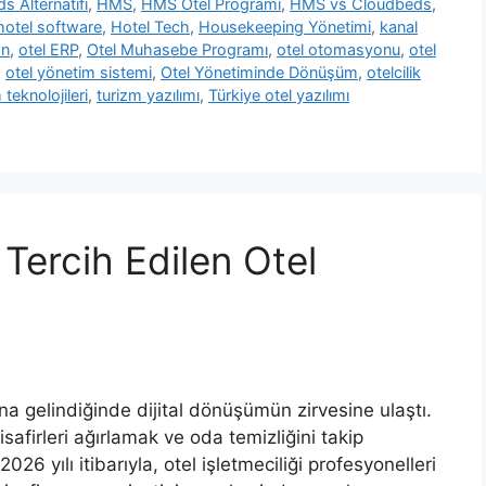
s Alternatifi
,
HMS
,
HMS Otel Programı
,
HMS vs Cloudbeds
,
hotel software
,
Hotel Tech
,
Housekeeping Yönetimi
,
kanal
on
,
otel ERP
,
Otel Muhasebe Programı
,
otel otomasyonu
,
otel
,
otel yönetim sistemi
,
Otel Yönetiminde Dönüşüm
,
otelcilik
 teknolojileri
,
turizm yazılımı
,
Türkiye otel yazılımı
Tercih Edilen Otel
ına gelindiğinde dijital dönüşümün zirvesine ulaştı.
firleri ağırlamak ve oda temizliğini takip
26 yılı itibarıyla, otel işletmeciliği profesyonelleri