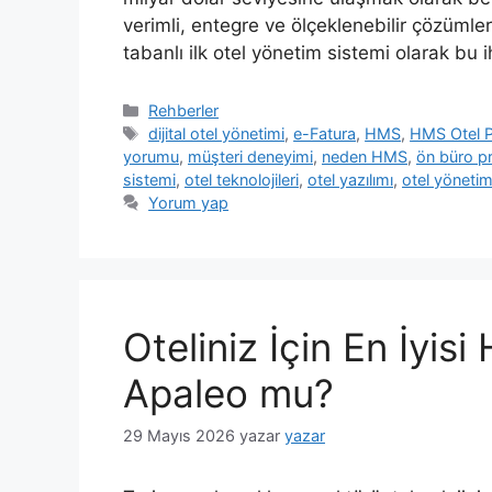
verimli, entegre ve ölçeklenebilir çözümle
tabanlı ilk otel yönetim sistemi olarak bu 
Kategoriler
Rehberler
Etiketler
dijital otel yönetimi
,
e-Fatura
,
HMS
,
HMS Otel 
yorumu
,
müşteri deneyimi
,
neden HMS
,
ön büro p
sistemi
,
otel teknolojileri
,
otel yazılımı
,
otel yönetim
Yorum yap
Oteliniz İçin En İyis
Apaleo mu?
29 Mayıs 2026
yazar
yazar