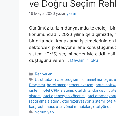
ve Doğru Seçim Reh
16 Mayıs 2026
yazar
yazar
Günümüz turizm dünyasında teknoloji, bir o
konumundadır. 2026 yılına geldiğimizde, mis
bir ortamda, konaklama işletmelerinin en 
sektördeki profesyonellerle konuştuğumuzd
sistemi (PMS) seçimi nedeniyle ciddi mali k
düştüğünü ve en …
Devamını oku
Kategoriler
Rehberler
Etiketler
bulut tabanlı otel programı
,
channel manager
,
e
Programı
,
hotel management system
,
hotel softw
sistemi
,
otel CRM sistemi
,
otel dijital dönüşüm
,
ote
sistemi
,
otel operasyon yönetimi
,
otel otomasyon
raporlama sistemi
,
otel rezervasyon sistemi
,
otel t
karşılaştırması
,
otel yönetim hataları
,
otel yönetim 
Yorum yap