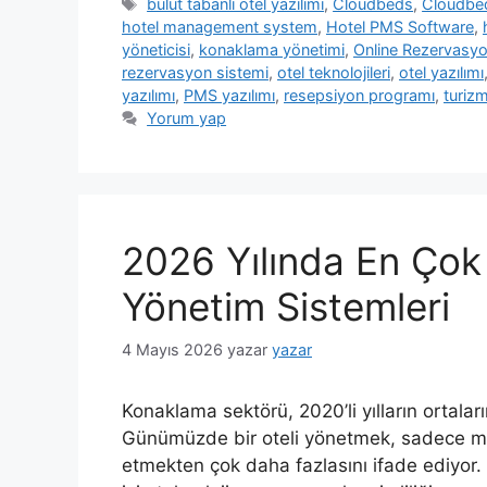
Etiketler
bulut tabanlı otel yazılımı
,
Cloudbeds
,
Cloudbed
hotel management system
,
Hotel PMS Software
,
yöneticisi
,
konaklama yönetimi
,
Online Rezervasy
rezervasyon sistemi
,
otel teknolojileri
,
otel yazılımı
yazılımı
,
PMS yazılımı
,
resepsiyon programı
,
turizm
Yorum yap
2026 Yılında En Çok 
Yönetim Sistemleri
4 Mayıs 2026
yazar
yazar
Konaklama sektörü, 2020’li yılların ortalar
Günümüzde bir oteli yönetmek, sadece misa
etmekten çok daha fazlasını ifade ediyor. 20