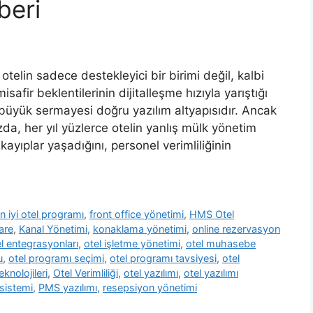
beri
telin sadece destekleyici bir birimi değil, kalbi
afir beklentilerinin dijitalleşme hızıyla yarıştığı
büyük sermayesi doğru yazılım altyapısıdır. Ancak
a, her yıl yüzlerce otelin yanlış mülk yönetim
ayıplar yaşadığını, personel verimliliğinin
n iyi otel programı
,
front office yönetimi
,
HMS Otel
are
,
Kanal Yönetimi
,
konaklama yönetimi
,
online rezervasyon
l entegrasyonları
,
otel işletme yönetimi
,
otel muhasebe
u
,
otel programı seçimi
,
otel programı tavsiyesi
,
otel
eknolojileri
,
Otel Verimliliği
,
otel yazılımı
,
otel yazılımı
sistemi
,
PMS yazılımı
,
resepsiyon yönetimi