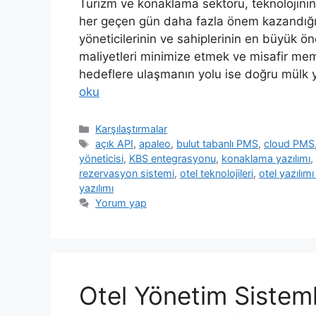
Turizm ve konaklama sektörü, teknolojinin
her geçen gün daha fazla önem kazandığı b
yöneticilerinin ve sahiplerinin en büyük ön
maliyetleri minimize etmek ve misafir mem
hedeflere ulaşmanın yolu ise doğru mülk
oku
Kategoriler
Karşılaştırmalar
Etiketler
açık API
,
apaleo
,
bulut tabanlı PMS
,
cloud PMS
yöneticisi
,
KBS entegrasyonu
,
konaklama yazılımı
,
rezervasyon sistemi
,
otel teknolojileri
,
otel yazılımı
yazılımı
Yorum yap
Otel Yönetim Sisteml