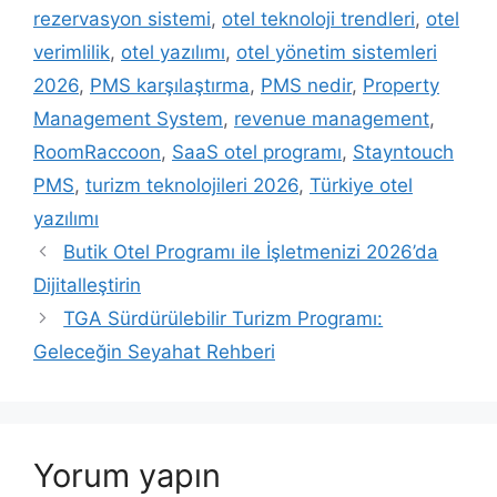
rezervasyon sistemi
,
otel teknoloji trendleri
,
otel
verimlilik
,
otel yazılımı
,
otel yönetim sistemleri
2026
,
PMS karşılaştırma
,
PMS nedir
,
Property
Management System
,
revenue management
,
RoomRaccoon
,
SaaS otel programı
,
Stayntouch
PMS
,
turizm teknolojileri 2026
,
Türkiye otel
yazılımı
Butik Otel Programı ile İşletmenizi 2026’da
Dijitalleştirin
TGA Sürdürülebilir Turizm Programı:
Geleceğin Seyahat Rehberi
Yorum yapın