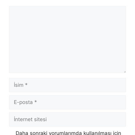
Yorum
İsim
E-
posta
İnternet
sitesi
Daha sonraki yorumlarımda kullanılması için