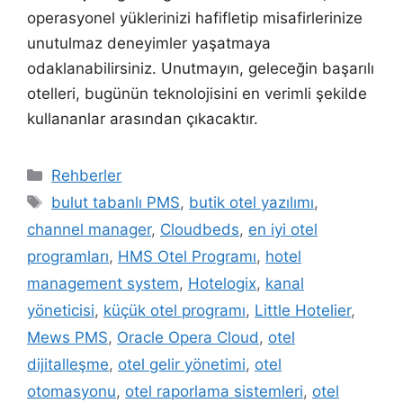
operasyonel yüklerinizi hafifletip misafirlerinize
unutulmaz deneyimler yaşatmaya
odaklanabilirsiniz. Unutmayın, geleceğin başarılı
otelleri, bugünün teknolojisini en verimli şekilde
kullananlar arasından çıkacaktır.
Kategoriler
Rehberler
Etiketler
bulut tabanlı PMS
,
butik otel yazılımı
,
channel manager
,
Cloudbeds
,
en iyi otel
programları
,
HMS Otel Programı
,
hotel
management system
,
Hotelogix
,
kanal
yöneticisi
,
küçük otel programı
,
Little Hotelier
,
Mews PMS
,
Oracle Opera Cloud
,
otel
dijitalleşme
,
otel gelir yönetimi
,
otel
otomasyonu
,
otel raporlama sistemleri
,
otel