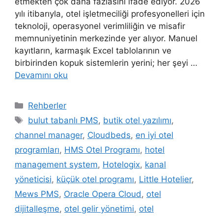
etmekten çok daha fazlasını ifade ediyor. 2026
yılı itibarıyla, otel işletmeciliği profesyonelleri için
teknoloji, operasyonel verimliliğin ve misafir
memnuniyetinin merkezinde yer alıyor. Manuel
kayıtların, karmaşık Excel tablolarının ve
birbirinden kopuk sistemlerin yerini; her şeyi …
Devamını oku
Kategoriler
Rehberler
Etiketler
bulut tabanlı PMS
,
butik otel yazılımı
,
channel manager
,
Cloudbeds
,
en iyi otel
programları
,
HMS Otel Programı
,
hotel
management system
,
Hotelogix
,
kanal
yöneticisi
,
küçük otel programı
,
Little Hotelier
,
Mews PMS
,
Oracle Opera Cloud
,
otel
dijitalleşme
,
otel gelir yönetimi
,
otel