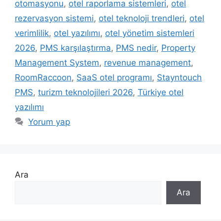
otomasyonu
,
otel raporlama sistemleri
,
otel
rezervasyon sistemi
,
otel teknoloji trendleri
,
otel
verimlilik
,
otel yazılımı
,
otel yönetim sistemleri
2026
,
PMS karşılaştırma
,
PMS nedir
,
Property
Management System
,
revenue management
,
RoomRaccoon
,
SaaS otel programı
,
Stayntouch
PMS
,
turizm teknolojileri 2026
,
Türkiye otel
yazılımı
Yorum yap
Ara
Ara