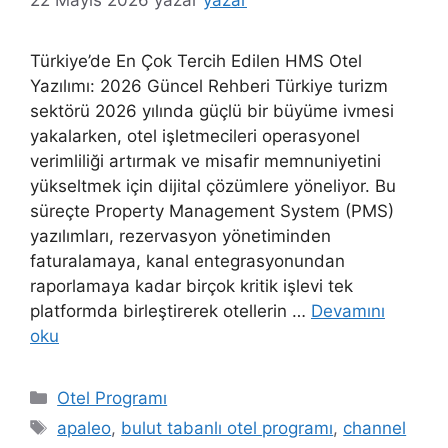
Türkiye’de En Çok Tercih Edilen HMS Otel
Yazılımı: 2026 Güncel Rehberi Türkiye turizm
sektörü 2026 yılında güçlü bir büyüme ivmesi
yakalarken, otel işletmecileri operasyonel
verimliliği artırmak ve misafir memnuniyetini
yükseltmek için dijital çözümlere yöneliyor. Bu
süreçte Property Management System (PMS)
yazılımları, rezervasyon yönetiminden
faturalamaya, kanal entegrasyonundan
raporlamaya kadar birçok kritik işlevi tek
platformda birleştirerek otellerin …
Devamını
oku
Kategoriler
Otel Programı
Etiketler
apaleo
,
bulut tabanlı otel programı
,
channel