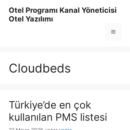
İçeriğe
Otel Programı Kanal Yöneticisi
atla
Otel Yazılımı
Menü
Cloudbeds
Türkiye’de en çok
kullanılan PMS listesi
22 Mayıs 2026
yazar
yazar