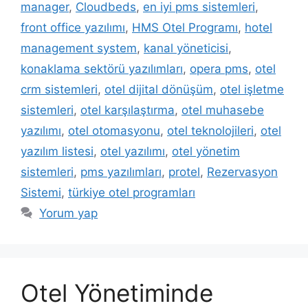
manager
,
Cloudbeds
,
en iyi pms sistemleri
,
front office yazılımı
,
HMS Otel Programı
,
hotel
management system
,
kanal yöneticisi
,
konaklama sektörü yazılımları
,
opera pms
,
otel
crm sistemleri
,
otel dijital dönüşüm
,
otel işletme
sistemleri
,
otel karşılaştırma
,
otel muhasebe
yazılımı
,
otel otomasyonu
,
otel teknolojileri
,
otel
yazılım listesi
,
otel yazılımı
,
otel yönetim
sistemleri
,
pms yazılımları
,
protel
,
Rezervasyon
Sistemi
,
türkiye otel programları
Yorum yap
Otel Yönetiminde