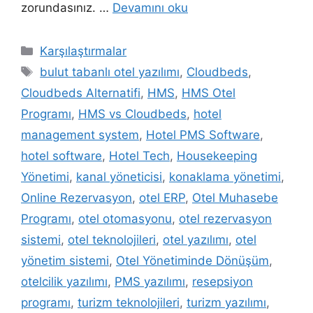
zorundasınız. …
Devamını oku
Kategoriler
Karşılaştırmalar
Etiketler
bulut tabanlı otel yazılımı
,
Cloudbeds
,
Cloudbeds Alternatifi
,
HMS
,
HMS Otel
Programı
,
HMS vs Cloudbeds
,
hotel
management system
,
Hotel PMS Software
,
hotel software
,
Hotel Tech
,
Housekeeping
Yönetimi
,
kanal yöneticisi
,
konaklama yönetimi
,
Online Rezervasyon
,
otel ERP
,
Otel Muhasebe
Programı
,
otel otomasyonu
,
otel rezervasyon
sistemi
,
otel teknolojileri
,
otel yazılımı
,
otel
yönetim sistemi
,
Otel Yönetiminde Dönüşüm
,
otelcilik yazılımı
,
PMS yazılımı
,
resepsiyon
programı
,
turizm teknolojileri
,
turizm yazılımı
,