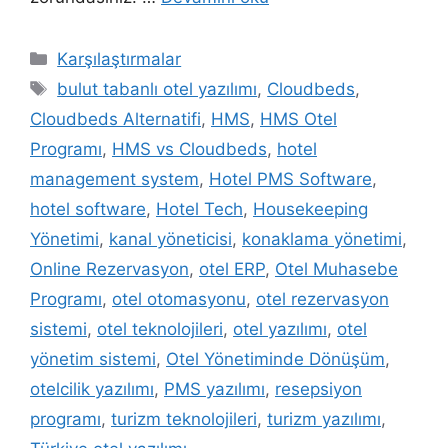
Kategoriler
Karşılaştırmalar
Etiketler
bulut tabanlı otel yazılımı
,
Cloudbeds
,
Cloudbeds Alternatifi
,
HMS
,
HMS Otel
Programı
,
HMS vs Cloudbeds
,
hotel
management system
,
Hotel PMS Software
,
hotel software
,
Hotel Tech
,
Housekeeping
Yönetimi
,
kanal yöneticisi
,
konaklama yönetimi
,
Online Rezervasyon
,
otel ERP
,
Otel Muhasebe
Programı
,
otel otomasyonu
,
otel rezervasyon
sistemi
,
otel teknolojileri
,
otel yazılımı
,
otel
yönetim sistemi
,
Otel Yönetiminde Dönüşüm
,
otelcilik yazılımı
,
PMS yazılımı
,
resepsiyon
programı
,
turizm teknolojileri
,
turizm yazılımı
,