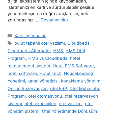
dijital ekosistemin içinde kaybolmadan,
işletmenizi en karlı ve sürdürülebilir şekilde
yönetmek için en doğru araçları seçmek
zorundasınız. …
Devamını oku
Kategoriler
Karşılaştırmalar
Etiketler
bulut tabanlı otel yazılımı
,
Cloudbeds
,
Cloudbeds Alternatifi
,
HMS
,
HMS Otel
Programı
,
HMS vs Cloudbeds
,
hotel
management system
,
Hotel PMS Software
,
hotel software
,
Hotel Tech
,
Housekeeping
Yönetimi
,
kanal yöneticisi
,
konaklama yönetimi
,
Online Rezervasyon
,
otel ERP
,
Otel Muhasebe
Programı
,
otel otomasyonu
,
otel rezervasyon
sistemi
,
otel teknolojileri
,
otel yazılımı
,
otel
yönetim sistemi
,
Otel Yönetiminde Dönüşüm
,