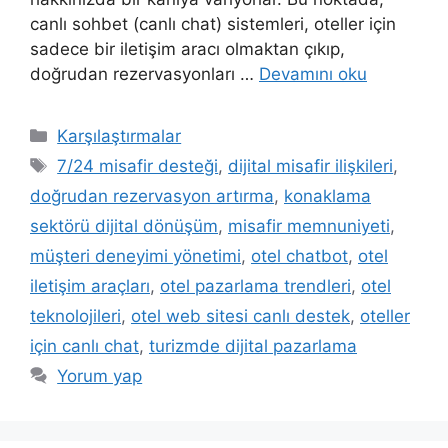
canlı sohbet (canlı chat) sistemleri, oteller için
sadece bir iletişim aracı olmaktan çıkıp,
doğrudan rezervasyonları …
Devamını oku
Kategoriler
Karşılaştırmalar
Etiketler
7/24 misafir desteği
,
dijital misafir ilişkileri
,
doğrudan rezervasyon artırma
,
konaklama
sektörü dijital dönüşüm
,
misafir memnuniyeti
,
müşteri deneyimi yönetimi
,
otel chatbot
,
otel
iletişim araçları
,
otel pazarlama trendleri
,
otel
teknolojileri
,
otel web sitesi canlı destek
,
oteller
için canlı chat
,
turizmde dijital pazarlama
Yorum yap