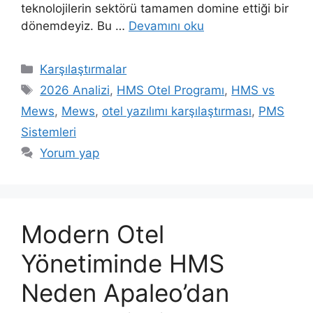
teknolojilerin sektörü tamamen domine ettiği bir
dönemdeyiz. Bu …
Devamını oku
Kategoriler
Karşılaştırmalar
Etiketler
2026 Analizi
,
HMS Otel Programı
,
HMS vs
Mews
,
Mews
,
otel yazılımı karşılaştırması
,
PMS
Sistemleri
Yorum yap
Modern Otel
Yönetiminde HMS
Neden Apaleo’dan