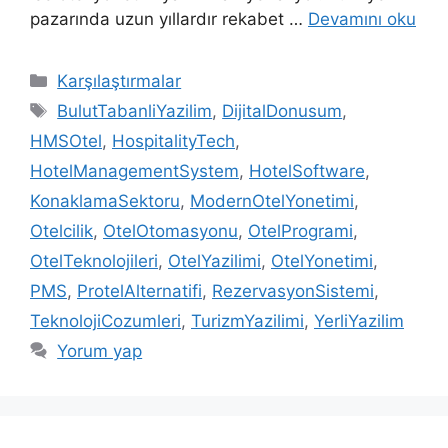
pazarında uzun yıllardır rekabet …
Devamını oku
Kategoriler
Karşılaştırmalar
Etiketler
BulutTabanliYazilim
,
DijitalDonusum
,
HMSOtel
,
HospitalityTech
,
HotelManagementSystem
,
HotelSoftware
,
KonaklamaSektoru
,
ModernOtelYonetimi
,
Otelcilik
,
OtelOtomasyonu
,
OtelProgrami
,
OtelTeknolojileri
,
OtelYazilimi
,
OtelYonetimi
,
PMS
,
ProtelAlternatifi
,
RezervasyonSistemi
,
TeknolojiCozumleri
,
TurizmYazilimi
,
YerliYazilim
Yorum yap