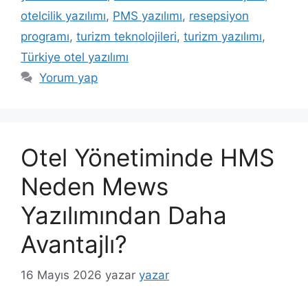
otelcilik yazılımı
,
PMS yazılımı
,
resepsiyon
programı
,
turizm teknolojileri
,
turizm yazılımı
,
Türkiye otel yazılımı
Yorum yap
Otel Yönetiminde HMS
Neden Mews
Yazılımından Daha
Avantajlı?
16 Mayıs 2026
yazar
yazar