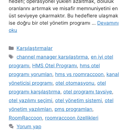
hedefi; operasyonel yükleri azaltmak, doluluk
oranlarını artırmak ve misafir memnuniyetini en
üst seviyeye çıkarmaktır. Bu hedeflere ulaşmak
ise doğru bir otel yönetim programı …
Devamını
oku
Kategoriler
Karşılaştırmalar
Etiketler
channel manager karşılaştırma
,
en iyi otel
programı
,
HMS Otel Programı
,
hms otel
programı yorumları
,
hms vs roomraccoon
,
kanal
yöneticisi programı
,
otel otomasyonu
,
otel
programı karşılaştırma
,
otel programı tavsiye
,
otel yazılımı seçimi
,
otel yönetim sistemi
,
otel
yönetim yazılımları
,
pms programları
,
RoomRaccoon
,
roomraccoon özellikleri
Yorum yap