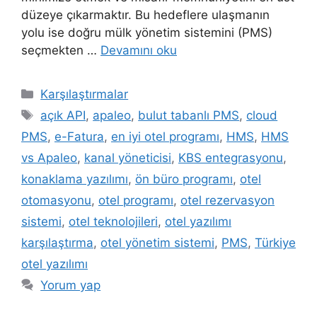
düzeye çıkarmaktır. Bu hedeflere ulaşmanın
yolu ise doğru mülk yönetim sistemini (PMS)
seçmekten …
Devamını oku
Kategoriler
Karşılaştırmalar
Etiketler
açık API
,
apaleo
,
bulut tabanlı PMS
,
cloud
PMS
,
e-Fatura
,
en iyi otel programı
,
HMS
,
HMS
vs Apaleo
,
kanal yöneticisi
,
KBS entegrasyonu
,
konaklama yazılımı
,
ön büro programı
,
otel
otomasyonu
,
otel programı
,
otel rezervasyon
sistemi
,
otel teknolojileri
,
otel yazılımı
karşılaştırma
,
otel yönetim sistemi
,
PMS
,
Türkiye
otel yazılımı
Yorum yap