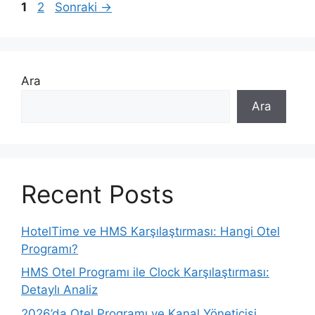
Sayfa
Sayfa
1
2
Sonraki
→
Ara
Ara
Recent Posts
HotelTime ve HMS Karşılaştırması: Hangi Otel
Programı?
HMS Otel Programı ile Clock Karşılaştırması:
Detaylı Analiz
2026’da Otel Programı ve Kanal Yöneticisi