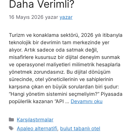
Daha Verimli?
16 Mayıs 2026
yazar
yazar
Turizm ve konaklama sektörü, 2026 yılı itibarıyla
teknolojik bir devrimin tam merkezinde yer
alıyor. Artık sadece oda satmak değil,
misafirlere kusursuz bir dijital deneyim sunmak
ve operasyonel maliyetleri milimetrik hesaplarla
yönetmek zorundasınız. Bu dijital dönüşüm
sürecinde, otel yöneticilerinin ve sahiplerinin
karşısına çıkan en büyük sorulardan biri şudur:
“Hangi yönetim sistemini seçmeliyim?” Piyasada
popülerlik kazanan “API …
Devamını oku
Kategoriler
Karşılaştırmalar
Etiketler
Apaleo alternatifi
,
bulut tabanlı otel