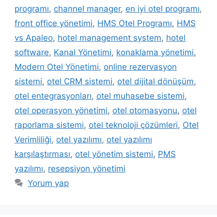
programı
,
channel manager
,
en iyi otel programı
,
front office yönetimi
,
HMS Otel Programı
,
HMS
vs Apaleo
,
hotel management system
,
hotel
software
,
Kanal Yönetimi
,
konaklama yönetimi
,
Modern Otel Yönetimi
,
online rezervasyon
sistemi
,
otel CRM sistemi
,
otel dijital dönüşüm
,
otel entegrasyonları
,
otel muhasebe sistemi
,
otel operasyon yönetimi
,
otel otomasyonu
,
otel
raporlama sistemi
,
otel teknoloji çözümleri
,
Otel
Verimliliği
,
otel yazılımı
,
otel yazılımı
karşılaştırması
,
otel yönetim sistemi
,
PMS
yazılımı
,
resepsiyon yönetimi
Yorum yap