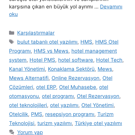
karşısına çıkan en büyük yol ayrımı …
Devamını
oku
Kategoriler
Karşılaştırmalar
Etiketler
bulut tabanlı otel yazılımı
,
HMS
,
HMS Otel
Programı
,
HMS vs Mews
,
hotel management
system
,
Hotel PMS
,
hotel software
,
Hotel Tech
,
Kanal Yönetimi
,
Konaklama Sektörü
,
Mews
,
Mews Alternatifi
,
Online Rezervasyon
,
Otel
Çözümleri
,
otel ERP
,
Otel Muhasebe
,
otel
otomasyonu
,
otel programı
,
Otel Rezervasyon
,
otel teknolojileri
,
otel yazılımı
,
Otel Yönetimi
,
Otelcilik
,
PMS
,
resepsiyon programı
,
Turizm
Teknolojisi
,
turizm yazılımı
,
Türkiye otel yazılımı
Yorum yap