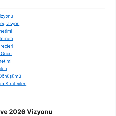
Vizyonu
tegrasyon
önetimi
terneti
reçleri
n Gücü
netimi
leri
n Dönüşümü
m Stratejileri
i ve 2026 Vizyonu