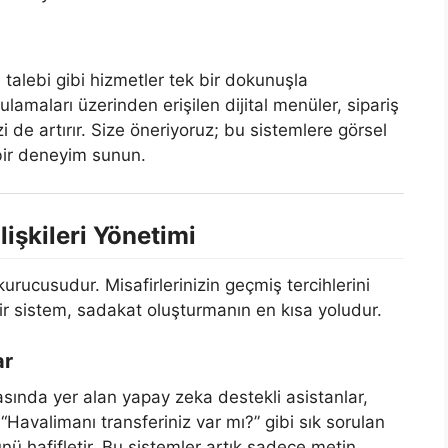
talebi gibi hizmetler tek bir dokunuşla
ulamaları üzerinden erişilen dijital menüler, sipariş
 de artırır. Size öneriyoruz; bu sistemlere görsel
ı bir deneyim sunun.
lişkileri Yönetimi
rucusudur. Misafirlerinizin geçmiş tercihlerini
bir sistem, sadakat oluşturmanın en kısa yoludur.
ar
ında yer alan yapay zeka destekli asistanlar,
“Havalimanı transferiniz var mı?” gibi sık sorulan
nü hafifletir. Bu sistemler artık sadece metin