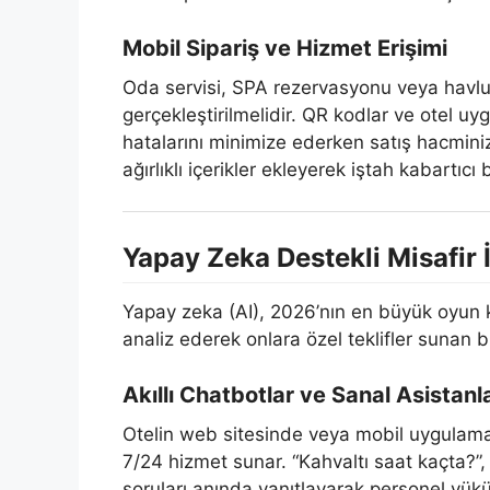
Mobil Sipariş ve Hizmet Erişimi
Oda servisi, SPA rezervasyonu veya havlu 
gerçekleştirilmelidir. QR kodlar ve otel uyg
hatalarını minimize ederken satış hacminizi
ağırlıklı içerikler ekleyerek iştah kabartıc
Yapay Zeka Destekli Misafir İ
Yapay zeka (AI), 2026’nın en büyük oyun ku
analiz ederek onlara özel teklifler sunan 
Akıllı Chatbotlar ve Sanal Asistanl
Otelin web sitesinde veya mobil uygulamas
7/24 hizmet sunar. “Kahvaltı saat kaçta?”, 
soruları anında yanıtlayarak personel yükü