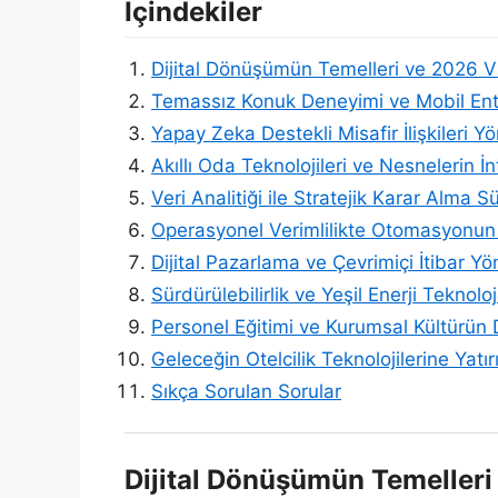
İçindekiler
Dijital Dönüşümün Temelleri ve 2026 
Temassız Konuk Deneyimi ve Mobil En
Yapay Zeka Destekli Misafir İlişkileri Y
Akıllı Oda Teknolojileri ve Nesnelerin İn
Veri Analitiği ile Stratejik Karar Alma Sü
Operasyonel Verimlilikte Otomasyonu
Dijital Pazarlama ve Çevrimiçi İtibar Yö
Sürdürülebilirlik ve Yeşil Enerji Teknoloji
Personel Eğitimi ve Kurumsal Kültürü
Geleceğin Otelcilik Teknolojilerine Yatırı
Sıkça Sorulan Sorular
Dijital Dönüşümün Temeller