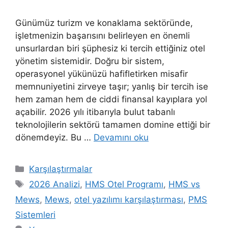
Günümüz turizm ve konaklama sektöründe,
işletmenizin başarısını belirleyen en önemli
unsurlardan biri şüphesiz ki tercih ettiğiniz otel
yönetim sistemidir. Doğru bir sistem,
operasyonel yükünüzü hafifletirken misafir
memnuniyetini zirveye taşır; yanlış bir tercih ise
hem zaman hem de ciddi finansal kayıplara yol
açabilir. 2026 yılı itibarıyla bulut tabanlı
teknolojilerin sektörü tamamen domine ettiği bir
dönemdeyiz. Bu …
Devamını oku
Kategoriler
Karşılaştırmalar
Etiketler
2026 Analizi
,
HMS Otel Programı
,
HMS vs
Mews
,
Mews
,
otel yazılımı karşılaştırması
,
PMS
Sistemleri