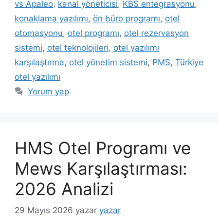
vs Apaleo
,
kanal yöneticisi
,
KBS entegrasyonu
,
konaklama yazılımı
,
ön büro programı
,
otel
otomasyonu
,
otel programı
,
otel rezervasyon
sistemi
,
otel teknolojileri
,
otel yazılımı
karşılaştırma
,
otel yönetim sistemi
,
PMS
,
Türkiye
otel yazılımı
Yorum yap
HMS Otel Programı ve
Mews Karşılaştırması:
2026 Analizi
29 Mayıs 2026
yazar
yazar