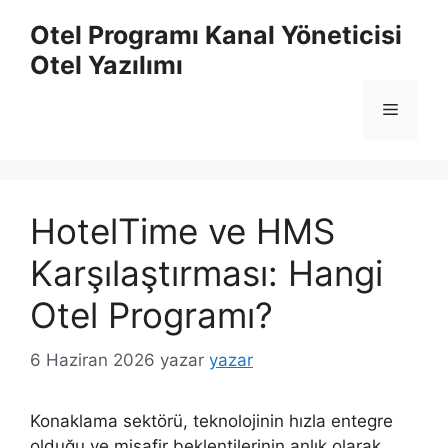
İçeriğe
Otel Programı Kanal Yöneticisi
atla
Otel Yazılımı
Menü
HotelTime ve HMS
Karşılaştırması: Hangi
Otel Programı?
6 Haziran 2026
yazar
yazar
Konaklama sektörü, teknolojinin hızla entegre
olduğu ve misafir beklentilerinin anlık olarak