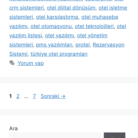
crm sistemleri
,
otel dijital dönüşüm
,
otel işletme
sistemleri
,
otel karşılaştırma
,
otel muhasebe
yazılımı
,
otel otomasyonu
,
otel teknolojileri
,
otel
yazılım listesi
,
otel yazılımı
,
otel yönetim
sistemleri
,
pms yazılımları
,
protel
,
Rezervasyon
Sistemi
,
türkiye otel programları
Yorum yap
Sayfa
Sayfa
Sayfa
1
2
…
7
Sonraki
→
Ara