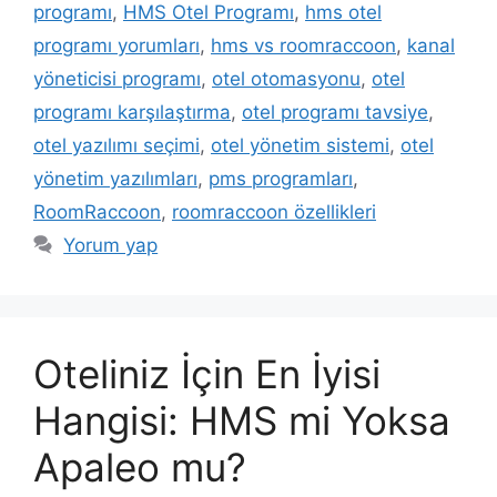
programı
,
HMS Otel Programı
,
hms otel
programı yorumları
,
hms vs roomraccoon
,
kanal
yöneticisi programı
,
otel otomasyonu
,
otel
programı karşılaştırma
,
otel programı tavsiye
,
otel yazılımı seçimi
,
otel yönetim sistemi
,
otel
yönetim yazılımları
,
pms programları
,
RoomRaccoon
,
roomraccoon özellikleri
Yorum yap
Oteliniz İçin En İyisi
Hangisi: HMS mi Yoksa
Apaleo mu?