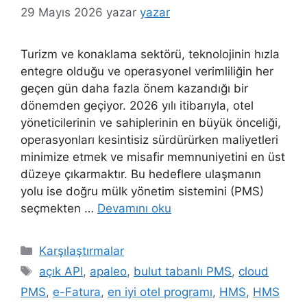
29 Mayıs 2026
yazar
yazar
Turizm ve konaklama sektörü, teknolojinin hızla
entegre olduğu ve operasyonel verimliliğin her
geçen gün daha fazla önem kazandığı bir
dönemden geçiyor. 2026 yılı itibarıyla, otel
yöneticilerinin ve sahiplerinin en büyük önceliği,
operasyonları kesintisiz sürdürürken maliyetleri
minimize etmek ve misafir memnuniyetini en üst
düzeye çıkarmaktır. Bu hedeflere ulaşmanın
yolu ise doğru mülk yönetim sistemini (PMS)
seçmekten …
Devamını oku
Kategoriler
Karşılaştırmalar
Etiketler
açık API
,
apaleo
,
bulut tabanlı PMS
,
cloud
PMS
,
e-Fatura
,
en iyi otel programı
,
HMS
,
HMS