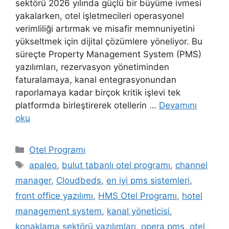
sektörü 2026 yılında güçlü bir büyüme ivmesi
yakalarken, otel işletmecileri operasyonel
verimliliği artırmak ve misafir memnuniyetini
yükseltmek için dijital çözümlere yöneliyor. Bu
süreçte Property Management System (PMS)
yazılımları, rezervasyon yönetiminden
faturalamaya, kanal entegrasyonundan
raporlamaya kadar birçok kritik işlevi tek
platformda birleştirerek otellerin …
Devamını
oku
Kategoriler
Otel Programı
Etiketler
apaleo
,
bulut tabanlı otel programı
,
channel
manager
,
Cloudbeds
,
en iyi pms sistemleri
,
front office yazılımı
,
HMS Otel Programı
,
hotel
management system
,
kanal yöneticisi
,
konaklama sektörü yazılımları
,
opera pms
,
otel