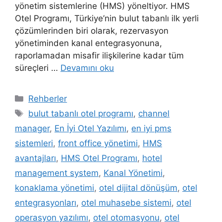
yönetim sistemlerine (HMS) yöneltiyor. HMS
Otel Programı, Türkiye’nin bulut tabanlı ilk yerli
çözümlerinden biri olarak, rezervasyon
yönetiminden kanal entegrasyonuna,
raporlamadan misafir ilişkilerine kadar tüm
süreçleri …
Devamını oku
Kategoriler
Rehberler
Etiketler
bulut tabanlı otel programı
,
channel
manager
,
En İyi Otel Yazılımı
,
en iyi pms
sistemleri
,
front office yönetimi
,
HMS
avantajları
,
HMS Otel Programı
,
hotel
management system
,
Kanal Yönetimi
,
konaklama yönetimi
,
otel dijital dönüşüm
,
otel
entegrasyonları
,
otel muhasebe sistemi
,
otel
operasyon yazılımı
,
otel otomasyonu
,
otel