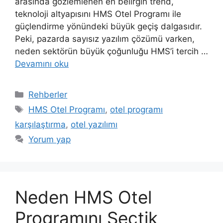
arasında gözlemlenen en belirgin trend,
teknoloji altyapısını HMS Otel Programı ile
güçlendirme yönündeki büyük geçiş dalgasıdır.
Peki, pazarda sayısız yazılım çözümü varken,
neden sektörün büyük çoğunluğu HMS’i tercih …
Devamını oku
Kategoriler
Rehberler
Etiketler
HMS Otel Programı
,
otel programı
karşılaştırma
,
otel yazılımı
Yorum yap
Neden HMS Otel
Programını Seçtik