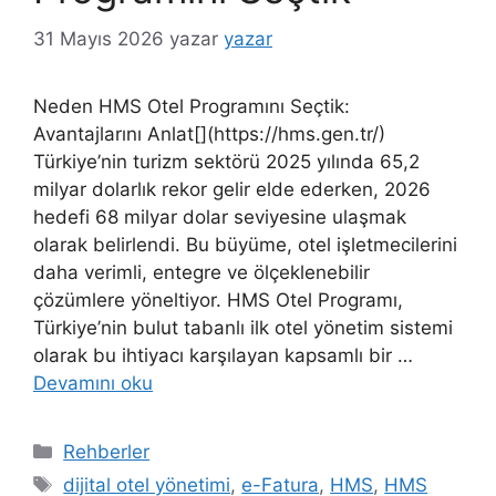
31 Mayıs 2026
yazar
yazar
Neden HMS Otel Programını Seçtik:
Avantajlarını Anlat[](https://hms.gen.tr/)
Türkiye’nin turizm sektörü 2025 yılında 65,2
milyar dolarlık rekor gelir elde ederken, 2026
hedefi 68 milyar dolar seviyesine ulaşmak
olarak belirlendi. Bu büyüme, otel işletmecilerini
daha verimli, entegre ve ölçeklenebilir
çözümlere yöneltiyor. HMS Otel Programı,
Türkiye’nin bulut tabanlı ilk otel yönetim sistemi
olarak bu ihtiyacı karşılayan kapsamlı bir …
Devamını oku
Kategoriler
Rehberler
Etiketler
dijital otel yönetimi
,
e-Fatura
,
HMS
,
HMS