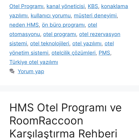
Otel Programı
,
kanal yöneticisi
,
KBS
,
konaklama
yazılımı
,
kullanıcı yorumu
,
müşteri deneyimi
,
neden HMS
,
ön büro programı
,
otel
otomasyonu
,
otel programı
,
otel rezervasyon
sistemi
,
otel teknolojileri
,
otel yazılımı
,
otel
yönetim sistemi
,
otelcilik çözümleri
,
PMS
,
Türkiye otel yazılımı
Yorum yap
HMS Otel Programı ve
RoomRaccoon
Karşılaştırma Rehberi