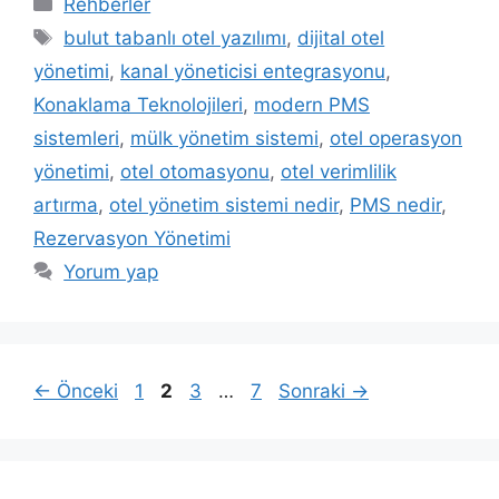
Rehberler
Etiketler
bulut tabanlı otel yazılımı
,
dijital otel
yönetimi
,
kanal yöneticisi entegrasyonu
,
Konaklama Teknolojileri
,
modern PMS
sistemleri
,
mülk yönetim sistemi
,
otel operasyon
yönetimi
,
otel otomasyonu
,
otel verimlilik
artırma
,
otel yönetim sistemi nedir
,
PMS nedir
,
Rezervasyon Yönetimi
Yorum yap
Sayfa
Sayfa
Sayfa
Sayfa
←
Önceki
1
2
3
…
7
Sonraki
→