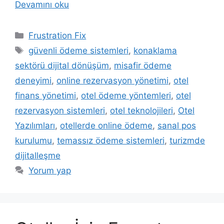
Devamını oku
Kategoriler
Frustration Fix
Etiketler
güvenli ödeme sistemleri
,
konaklama
sektörü dijital dönüşüm
,
misafir ödeme
deneyimi
,
online rezervasyon yönetimi
,
otel
finans yönetimi
,
otel ödeme yöntemleri
,
otel
rezervasyon sistemleri
,
otel teknolojileri
,
Otel
Yazılımları
,
otellerde online ödeme
,
sanal pos
kurulumu
,
temassız ödeme sistemleri
,
turizmde
dijitalleşme
Yorum yap