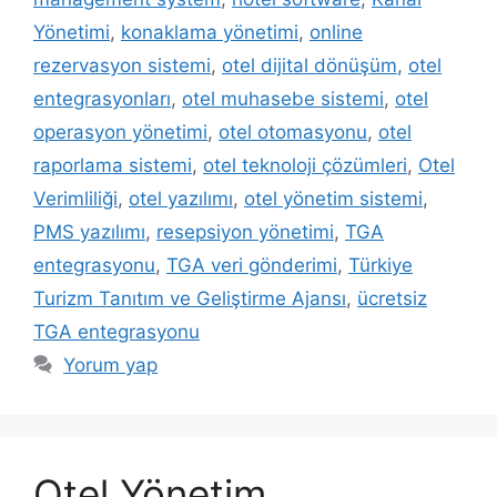
Yönetimi
,
konaklama yönetimi
,
online
rezervasyon sistemi
,
otel dijital dönüşüm
,
otel
entegrasyonları
,
otel muhasebe sistemi
,
otel
operasyon yönetimi
,
otel otomasyonu
,
otel
raporlama sistemi
,
otel teknoloji çözümleri
,
Otel
Verimliliği
,
otel yazılımı
,
otel yönetim sistemi
,
PMS yazılımı
,
resepsiyon yönetimi
,
TGA
entegrasyonu
,
TGA veri gönderimi
,
Türkiye
Turizm Tanıtım ve Geliştirme Ajansı
,
ücretsiz
TGA entegrasyonu
Yorum yap
Otel Yönetim