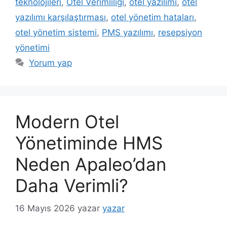
teknolojileri
,
Otel Verimliliği
,
otel yazılımı
,
otel
yazılımı karşılaştırması
,
otel yönetim hataları
,
otel yönetim sistemi
,
PMS yazılımı
,
resepsiyon
yönetimi
Yorum yap
Modern Otel
Yönetiminde HMS
Neden Apaleo’dan
Daha Verimli?
16 Mayıs 2026
yazar
yazar