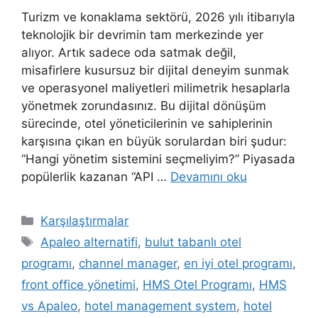
Turizm ve konaklama sektörü, 2026 yılı itibarıyla
teknolojik bir devrimin tam merkezinde yer
alıyor. Artık sadece oda satmak değil,
misafirlere kusursuz bir dijital deneyim sunmak
ve operasyonel maliyetleri milimetrik hesaplarla
yönetmek zorundasınız. Bu dijital dönüşüm
sürecinde, otel yöneticilerinin ve sahiplerinin
karşısına çıkan en büyük sorulardan biri şudur:
“Hangi yönetim sistemini seçmeliyim?” Piyasada
popülerlik kazanan “API …
Devamını oku
Kategoriler
Karşılaştırmalar
Etiketler
Apaleo alternatifi
,
bulut tabanlı otel
programı
,
channel manager
,
en iyi otel programı
,
front office yönetimi
,
HMS Otel Programı
,
HMS
vs Apaleo
,
hotel management system
,
hotel