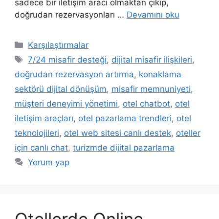
sadece bir iletişim aracı olmaktan çıkıp,
doğrudan rezervasyonları …
Devamını oku
Kategoriler
Karşılaştırmalar
Etiketler
7/24 misafir desteği
,
dijital misafir ilişkileri
,
doğrudan rezervasyon artırma
,
konaklama
sektörü dijital dönüşüm
,
misafir memnuniyeti
,
müşteri deneyimi yönetimi
,
otel chatbot
,
otel
iletişim araçları
,
otel pazarlama trendleri
,
otel
teknolojileri
,
otel web sitesi canlı destek
,
oteller
için canlı chat
,
turizmde dijital pazarlama
Yorum yap