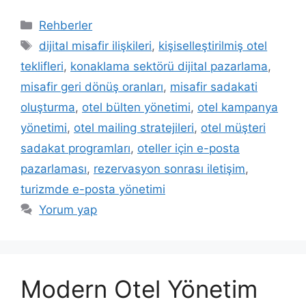
Kategoriler
Rehberler
Etiketler
dijital misafir ilişkileri
,
kişiselleştirilmiş otel
teklifleri
,
konaklama sektörü dijital pazarlama
,
misafir geri dönüş oranları
,
misafir sadakati
oluşturma
,
otel bülten yönetimi
,
otel kampanya
yönetimi
,
otel mailing stratejileri
,
otel müşteri
sadakat programları
,
oteller için e-posta
pazarlaması
,
rezervasyon sonrası iletişim
,
turizmde e-posta yönetimi
Yorum yap
Modern Otel Yönetim