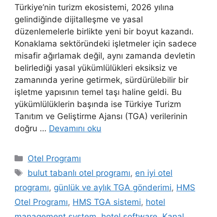
Türkiye’nin turizm ekosistemi, 2026 yılına
gelindiğinde dijitalleşme ve yasal
düzenlemelerle birlikte yeni bir boyut kazandı.
Konaklama sektöründeki işletmeler için sadece
misafir ağırlamak değil, aynı zamanda devletin
belirlediği yasal yükümlülükleri eksiksiz ve
zamanında yerine getirmek, sürdürülebilir bir
işletme yapısının temel taşı haline geldi. Bu
yükümlülüklerin başında ise Türkiye Turizm
Tanıtım ve Geliştirme Ajansı (TGA) verilerinin
doğru …
Devamını oku
Kategoriler
Otel Programı
Etiketler
bulut tabanlı otel programı
,
en iyi otel
programı
,
günlük ve aylık TGA gönderimi
,
HMS
Otel Programı
,
HMS TGA sistemi
,
hotel
management system
,
hotel software
,
Kanal