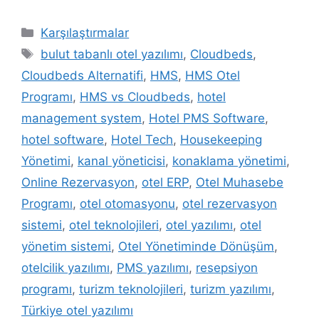
Kategoriler
Karşılaştırmalar
Etiketler
bulut tabanlı otel yazılımı
,
Cloudbeds
,
Cloudbeds Alternatifi
,
HMS
,
HMS Otel
Programı
,
HMS vs Cloudbeds
,
hotel
management system
,
Hotel PMS Software
,
hotel software
,
Hotel Tech
,
Housekeeping
Yönetimi
,
kanal yöneticisi
,
konaklama yönetimi
,
Online Rezervasyon
,
otel ERP
,
Otel Muhasebe
Programı
,
otel otomasyonu
,
otel rezervasyon
sistemi
,
otel teknolojileri
,
otel yazılımı
,
otel
yönetim sistemi
,
Otel Yönetiminde Dönüşüm
,
otelcilik yazılımı
,
PMS yazılımı
,
resepsiyon
programı
,
turizm teknolojileri
,
turizm yazılımı
,
Türkiye otel yazılımı