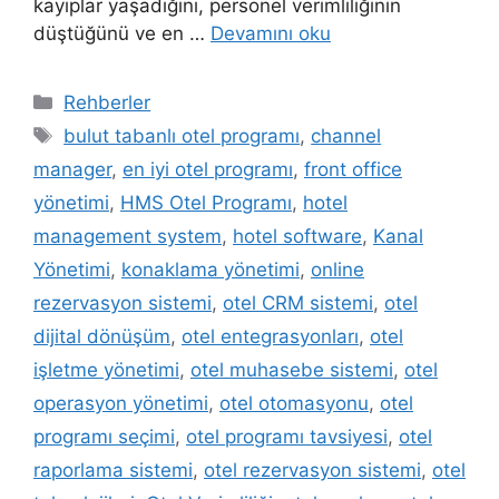
kayıplar yaşadığını, personel verimliliğinin
düştüğünü ve en …
Devamını oku
Kategoriler
Rehberler
Etiketler
bulut tabanlı otel programı
,
channel
manager
,
en iyi otel programı
,
front office
yönetimi
,
HMS Otel Programı
,
hotel
management system
,
hotel software
,
Kanal
Yönetimi
,
konaklama yönetimi
,
online
rezervasyon sistemi
,
otel CRM sistemi
,
otel
dijital dönüşüm
,
otel entegrasyonları
,
otel
işletme yönetimi
,
otel muhasebe sistemi
,
otel
operasyon yönetimi
,
otel otomasyonu
,
otel
programı seçimi
,
otel programı tavsiyesi
,
otel
raporlama sistemi
,
otel rezervasyon sistemi
,
otel