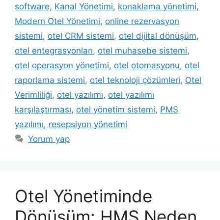
software
,
Kanal Yönetimi
,
konaklama yönetimi
,
Modern Otel Yönetimi
,
online rezervasyon
sistemi
,
otel CRM sistemi
,
otel dijital dönüşüm
,
otel entegrasyonları
,
otel muhasebe sistemi
,
otel operasyon yönetimi
,
otel otomasyonu
,
otel
raporlama sistemi
,
otel teknoloji çözümleri
,
Otel
Verimliliği
,
otel yazılımı
,
otel yazılımı
karşılaştırması
,
otel yönetim sistemi
,
PMS
yazılımı
,
resepsiyon yönetimi
Yorum yap
Otel Yönetiminde
Dönüşüm: HMS Neden