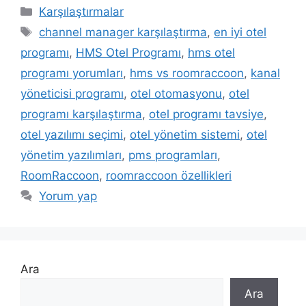
Kategoriler
Karşılaştırmalar
Etiketler
channel manager karşılaştırma
,
en iyi otel
programı
,
HMS Otel Programı
,
hms otel
programı yorumları
,
hms vs roomraccoon
,
kanal
yöneticisi programı
,
otel otomasyonu
,
otel
programı karşılaştırma
,
otel programı tavsiye
,
otel yazılımı seçimi
,
otel yönetim sistemi
,
otel
yönetim yazılımları
,
pms programları
,
RoomRaccoon
,
roomraccoon özellikleri
Yorum yap
Ara
Ara