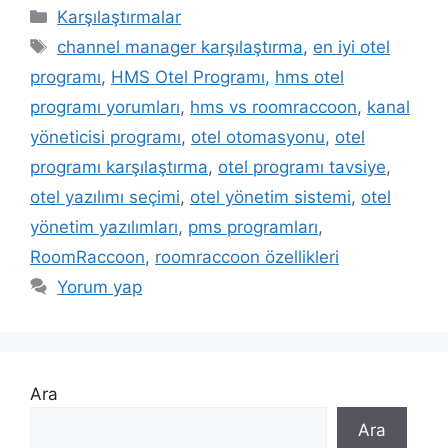
Kategoriler
Karşılaştırmalar
Etiketler
channel manager karşılaştırma
,
en iyi otel
programı
,
HMS Otel Programı
,
hms otel
programı yorumları
,
hms vs roomraccoon
,
kanal
yöneticisi programı
,
otel otomasyonu
,
otel
programı karşılaştırma
,
otel programı tavsiye
,
otel yazılımı seçimi
,
otel yönetim sistemi
,
otel
yönetim yazılımları
,
pms programları
,
RoomRaccoon
,
roomraccoon özellikleri
Yorum yap
Ara
Ara