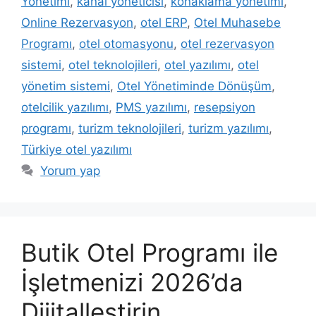
Yönetimi
,
kanal yöneticisi
,
konaklama yönetimi
,
Online Rezervasyon
,
otel ERP
,
Otel Muhasebe
Programı
,
otel otomasyonu
,
otel rezervasyon
sistemi
,
otel teknolojileri
,
otel yazılımı
,
otel
yönetim sistemi
,
Otel Yönetiminde Dönüşüm
,
otelcilik yazılımı
,
PMS yazılımı
,
resepsiyon
programı
,
turizm teknolojileri
,
turizm yazılımı
,
Türkiye otel yazılımı
Yorum yap
Butik Otel Programı ile
İşletmenizi 2026’da
Dijitalleştirin