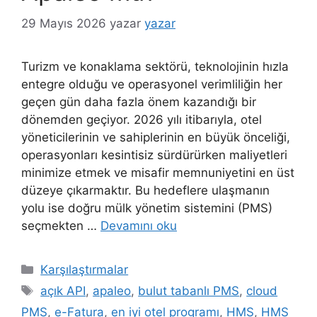
29 Mayıs 2026
yazar
yazar
Turizm ve konaklama sektörü, teknolojinin hızla
entegre olduğu ve operasyonel verimliliğin her
geçen gün daha fazla önem kazandığı bir
dönemden geçiyor. 2026 yılı itibarıyla, otel
yöneticilerinin ve sahiplerinin en büyük önceliği,
operasyonları kesintisiz sürdürürken maliyetleri
minimize etmek ve misafir memnuniyetini en üst
düzeye çıkarmaktır. Bu hedeflere ulaşmanın
yolu ise doğru mülk yönetim sistemini (PMS)
seçmekten …
Devamını oku
Kategoriler
Karşılaştırmalar
Etiketler
açık API
,
apaleo
,
bulut tabanlı PMS
,
cloud
PMS
,
e-Fatura
,
en iyi otel programı
,
HMS
,
HMS