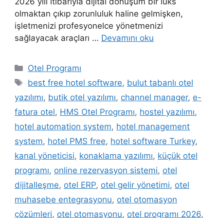
2026 yılı itibarıyla dijital dönüşüm bir lüks
olmaktan çıkıp zorunluluk haline gelmişken,
işletmenizi profesyonelce yönetmenizi
sağlayacak araçları …
Devamını oku
Kategoriler
Otel Programı
Etiketler
best free hotel software
,
bulut tabanlı otel
yazılımı
,
butik otel yazılımı
,
channel manager
,
e-
fatura otel
,
HMS Otel Programı
,
hostel yazılımı
,
hotel automation system
,
hotel management
system
,
hotel PMS free
,
hotel software Turkey
,
kanal yöneticisi
,
konaklama yazılımı
,
küçük otel
programı
,
online rezervasyon sistemi
,
otel
dijitalleşme
,
otel ERP
,
otel gelir yönetimi
,
otel
muhasebe entegrasyonu
,
otel otomasyon
çözümleri
,
otel otomasyonu
,
otel programı 2026
,