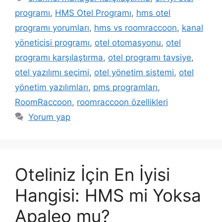
programı
,
HMS Otel Programı
,
hms otel
programı yorumları
,
hms vs roomraccoon
,
kanal
yöneticisi programı
,
otel otomasyonu
,
otel
programı karşılaştırma
,
otel programı tavsiye
,
otel yazılımı seçimi
,
otel yönetim sistemi
,
otel
yönetim yazılımları
,
pms programları
,
RoomRaccoon
,
roomraccoon özellikleri
Yorum yap
Oteliniz İçin En İyisi
Hangisi: HMS mi Yoksa
Apaleo mu?