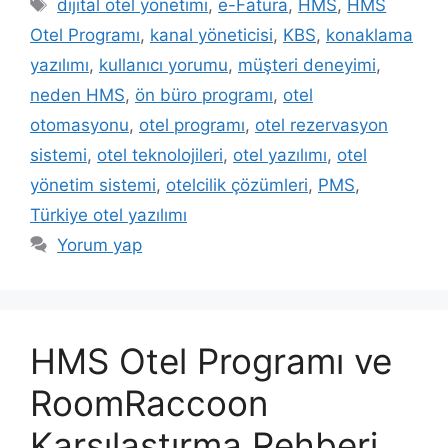
Etiketler
dijital otel yönetimi
,
e-Fatura
,
HMS
,
HMS
Otel Programı
,
kanal yöneticisi
,
KBS
,
konaklama
yazılımı
,
kullanıcı yorumu
,
müşteri deneyimi
,
neden HMS
,
ön büro programı
,
otel
otomasyonu
,
otel programı
,
otel rezervasyon
sistemi
,
otel teknolojileri
,
otel yazılımı
,
otel
yönetim sistemi
,
otelcilik çözümleri
,
PMS
,
Türkiye otel yazılımı
Yorum yap
HMS Otel Programı ve
RoomRaccoon
Karşılaştırma Rehberi