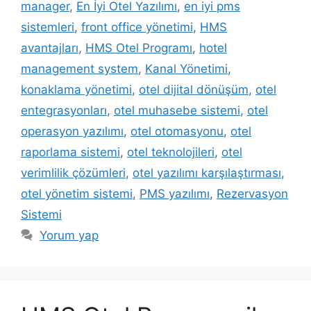
manager
,
En İyi Otel Yazılımı
,
en iyi pms
sistemleri
,
front office yönetimi
,
HMS
avantajları
,
HMS Otel Programı
,
hotel
management system
,
Kanal Yönetimi
,
konaklama yönetimi
,
otel dijital dönüşüm
,
otel
entegrasyonları
,
otel muhasebe sistemi
,
otel
operasyon yazılımı
,
otel otomasyonu
,
otel
raporlama sistemi
,
otel teknolojileri
,
otel
verimlilik çözümleri
,
otel yazılımı karşılaştırması
,
otel yönetim sistemi
,
PMS yazılımı
,
Rezervasyon
Sistemi
Yorum yap