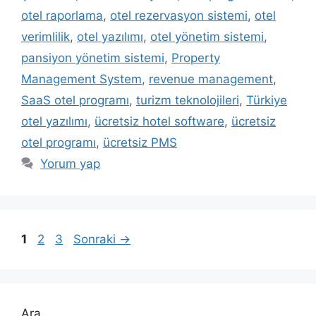
otel raporlama
,
otel rezervasyon sistemi
,
otel
verimlilik
,
otel yazılımı
,
otel yönetim sistemi
,
pansiyon yönetim sistemi
,
Property
Management System
,
revenue management
,
SaaS otel programı
,
turizm teknolojileri
,
Türkiye
otel yazılımı
,
ücretsiz hotel software
,
ücretsiz
otel programı
,
ücretsiz PMS
Yorum yap
Sayfa
Sayfa
Sayfa
1
2
3
Sonraki
→
Ara