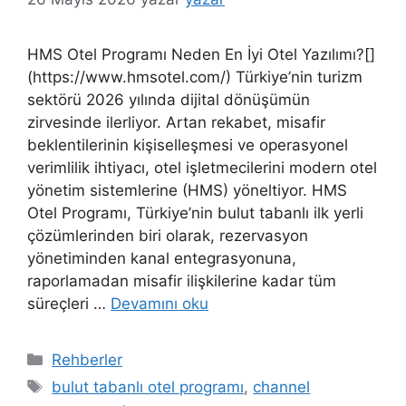
HMS Otel Programı Neden En İyi Otel Yazılımı?[]
(https://www.hmsotel.com/) Türkiye’nin turizm
sektörü 2026 yılında dijital dönüşümün
zirvesinde ilerliyor. Artan rekabet, misafir
beklentilerinin kişiselleşmesi ve operasyonel
verimlilik ihtiyacı, otel işletmecilerini modern otel
yönetim sistemlerine (HMS) yöneltiyor. HMS
Otel Programı, Türkiye’nin bulut tabanlı ilk yerli
çözümlerinden biri olarak, rezervasyon
yönetiminden kanal entegrasyonuna,
raporlamadan misafir ilişkilerine kadar tüm
süreçleri …
Devamını oku
Kategoriler
Rehberler
Etiketler
bulut tabanlı otel programı
,
channel