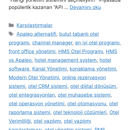
popülerlik kazanan “API …
Devamını oku
Kategoriler
Karşılaştırmalar
Etiketler
Apaleo alternatifi
,
bulut tabanlı otel
programı
,
channel manager
,
en iyi otel programı
,
front office yönetimi
,
HMS Otel Programı
,
HMS
vs Apaleo
,
hotel management system
,
hotel
software
,
Kanal Yönetimi
,
konaklama yönetimi
,
Modern Otel Yönetimi
,
online rezervasyon
sistemi
,
otel CRM sistemi
,
otel dijital dönüşüm
,
otel entegrasyonları
,
otel muhasebe sistemi
,
otel operasyon yönetimi
,
otel otomasyonu
,
otel
raporlama sistemi
,
otel teknoloji çözümleri
,
Otel
Verimliliği
,
otel yazılımı
,
otel yazılımı
karşılaştırması
,
otel yönetim sistemi
,
PMS