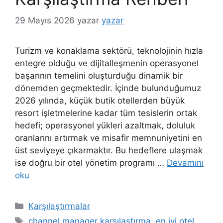
29 Mayıs 2026
yazar
yazar
Turizm ve konaklama sektörü, teknolojinin hızla
entegre olduğu ve dijitalleşmenin operasyonel
başarının temelini oluşturduğu dinamik bir
dönemden geçmektedir. İçinde bulunduğumuz
2026 yılında, küçük butik otellerden büyük
resort işletmelerine kadar tüm tesislerin ortak
hedefi; operasyonel yükleri azaltmak, doluluk
oranlarını artırmak ve misafir memnuniyetini en
üst seviyeye çıkarmaktır. Bu hedeflere ulaşmak
ise doğru bir otel yönetim programı …
Devamını
oku
Kategoriler
Karşılaştırmalar
Etiketler
channel manager karşılaştırma
,
en iyi otel