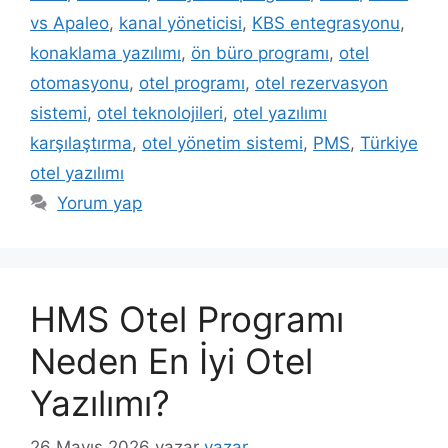
vs Apaleo
,
kanal yöneticisi
,
KBS entegrasyonu
,
konaklama yazılımı
,
ön büro programı
,
otel
otomasyonu
,
otel programı
,
otel rezervasyon
sistemi
,
otel teknolojileri
,
otel yazılımı
karşılaştırma
,
otel yönetim sistemi
,
PMS
,
Türkiye
otel yazılımı
Yorum yap
HMS Otel Programı
Neden En İyi Otel
Yazılımı?
26 Mayıs 2026
yazar
yazar