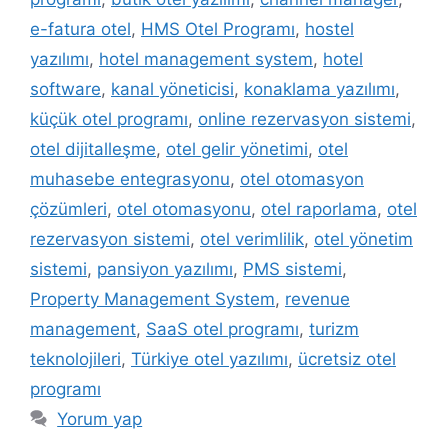
e-fatura otel
,
HMS Otel Programı
,
hostel
yazılımı
,
hotel management system
,
hotel
software
,
kanal yöneticisi
,
konaklama yazılımı
,
küçük otel programı
,
online rezervasyon sistemi
,
otel dijitalleşme
,
otel gelir yönetimi
,
otel
muhasebe entegrasyonu
,
otel otomasyon
çözümleri
,
otel otomasyonu
,
otel raporlama
,
otel
rezervasyon sistemi
,
otel verimlilik
,
otel yönetim
sistemi
,
pansiyon yazılımı
,
PMS sistemi
,
Property Management System
,
revenue
management
,
SaaS otel programı
,
turizm
teknolojileri
,
Türkiye otel yazılımı
,
ücretsiz otel
programı
Yorum yap