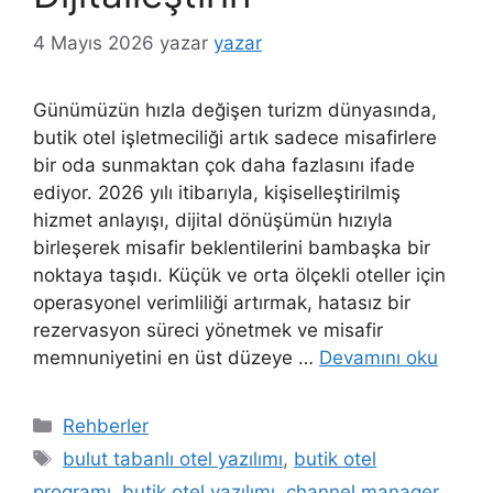
4 Mayıs 2026
yazar
yazar
Günümüzün hızla değişen turizm dünyasında,
butik otel işletmeciliği artık sadece misafirlere
bir oda sunmaktan çok daha fazlasını ifade
ediyor. 2026 yılı itibarıyla, kişiselleştirilmiş
hizmet anlayışı, dijital dönüşümün hızıyla
birleşerek misafir beklentilerini bambaşka bir
noktaya taşıdı. Küçük ve orta ölçekli oteller için
operasyonel verimliliği artırmak, hatasız bir
rezervasyon süreci yönetmek ve misafir
memnuniyetini en üst düzeye …
Devamını oku
Kategoriler
Rehberler
Etiketler
bulut tabanlı otel yazılımı
,
butik otel
programı
,
butik otel yazılımı
,
channel manager
,