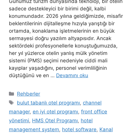
Günümüz turizm dünyasında teknoloji, bir otelin
sadece destekleyici bir birimi değil, kalbi
konumundadır. 2026 yılına geldiğimizde, misafir
beklentilerinin dijitalleşme hızıyla yarıştığı bir
ortamda, konaklama işletmelerinin en büyük
sermayesi doğru yazılım altyapısıdır. Ancak
sektördeki profesyonellerle konuştuğumuzda,
her yıl yüzlerce otelin yanlış mülk yönetim
sistemi (PMS) seçimi nedeniyle ciddi mali
kayıplar yaşadığını, personel verimliliğinin
düştüğünü ve en …
Devamını oku
Kategoriler
Rehberler
Etiketler
bulut tabanlı otel programı
,
channel
manager
,
en iyi otel programı
,
front office
yönetimi
,
HMS Otel Programı
,
hotel
management system
,
hotel software
,
Kanal