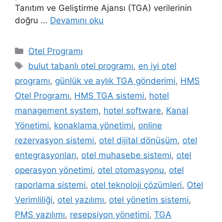
Tanıtım ve Geliştirme Ajansı (TGA) verilerinin
doğru …
Devamını oku
Kategoriler
Otel Programı
Etiketler
bulut tabanlı otel programı
,
en iyi otel
programı
,
günlük ve aylık TGA gönderimi
,
HMS
Otel Programı
,
HMS TGA sistemi
,
hotel
management system
,
hotel software
,
Kanal
Yönetimi
,
konaklama yönetimi
,
online
rezervasyon sistemi
,
otel dijital dönüşüm
,
otel
entegrasyonları
,
otel muhasebe sistemi
,
otel
operasyon yönetimi
,
otel otomasyonu
,
otel
raporlama sistemi
,
otel teknoloji çözümleri
,
Otel
Verimliliği
,
otel yazılımı
,
otel yönetim sistemi
,
PMS yazılımı
,
resepsiyon yönetimi
,
TGA