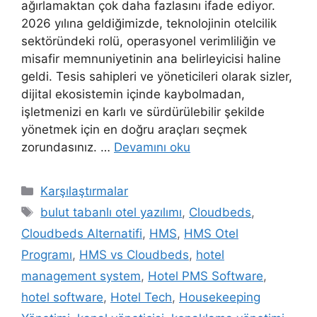
ağırlamaktan çok daha fazlasını ifade ediyor.
2026 yılına geldiğimizde, teknolojinin otelcilik
sektöründeki rolü, operasyonel verimliliğin ve
misafir memnuniyetinin ana belirleyicisi haline
geldi. Tesis sahipleri ve yöneticileri olarak sizler,
dijital ekosistemin içinde kaybolmadan,
işletmenizi en karlı ve sürdürülebilir şekilde
yönetmek için en doğru araçları seçmek
zorundasınız. …
Devamını oku
Kategoriler
Karşılaştırmalar
Etiketler
bulut tabanlı otel yazılımı
,
Cloudbeds
,
Cloudbeds Alternatifi
,
HMS
,
HMS Otel
Programı
,
HMS vs Cloudbeds
,
hotel
management system
,
Hotel PMS Software
,
hotel software
,
Hotel Tech
,
Housekeeping