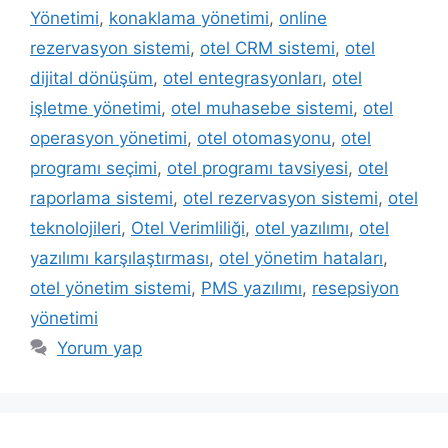
Yönetimi
,
konaklama yönetimi
,
online
rezervasyon sistemi
,
otel CRM sistemi
,
otel
dijital dönüşüm
,
otel entegrasyonları
,
otel
işletme yönetimi
,
otel muhasebe sistemi
,
otel
operasyon yönetimi
,
otel otomasyonu
,
otel
programı seçimi
,
otel programı tavsiyesi
,
otel
raporlama sistemi
,
otel rezervasyon sistemi
,
otel
teknolojileri
,
Otel Verimliliği
,
otel yazılımı
,
otel
yazılımı karşılaştırması
,
otel yönetim hataları
,
otel yönetim sistemi
,
PMS yazılımı
,
resepsiyon
yönetimi
Yorum yap