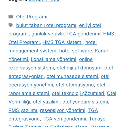
Kategoriler
Otel Programı
Etiketler
bulut tabanlı otel programı
,
en iyi otel
programı
,
günlük ve aylık TGA gönderimi
,
HMS
Otel Programı
,
HMS TGA sistemi
,
hotel
management system
,
hotel software
,
Kanal
Yönetimi
,
konaklama yönetimi
,
online
rezervasyon sistemi
,
otel dijital dönüşüm
,
otel
entegrasyonları
,
otel muhasebe sistemi
,
otel
operasyon yönetimi
,
otel otomasyonu
,
otel
raporlama sistemi
,
otel teknoloji çözümleri
,
Otel
Verimliliği
,
otel yazılımı
,
otel yönetim sistemi
,
PMS yazılımı
,
resepsiyon yönetimi
,
TGA
entegrasyonu
,
TGA veri gönderimi
,
Türkiye