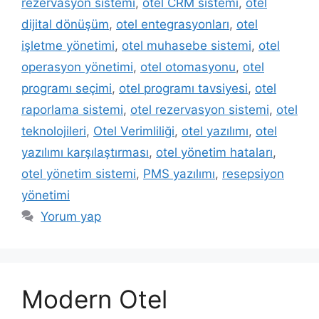
rezervasyon sistemi
,
otel CRM sistemi
,
otel
dijital dönüşüm
,
otel entegrasyonları
,
otel
işletme yönetimi
,
otel muhasebe sistemi
,
otel
operasyon yönetimi
,
otel otomasyonu
,
otel
programı seçimi
,
otel programı tavsiyesi
,
otel
raporlama sistemi
,
otel rezervasyon sistemi
,
otel
teknolojileri
,
Otel Verimliliği
,
otel yazılımı
,
otel
yazılımı karşılaştırması
,
otel yönetim hataları
,
otel yönetim sistemi
,
PMS yazılımı
,
resepsiyon
yönetimi
Yorum yap
Modern Otel