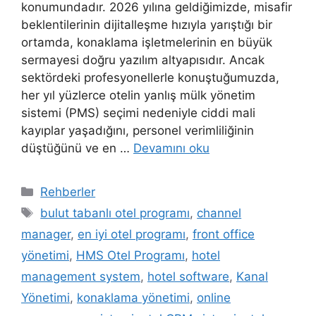
konumundadır. 2026 yılına geldiğimizde, misafir
beklentilerinin dijitalleşme hızıyla yarıştığı bir
ortamda, konaklama işletmelerinin en büyük
sermayesi doğru yazılım altyapısıdır. Ancak
sektördeki profesyonellerle konuştuğumuzda,
her yıl yüzlerce otelin yanlış mülk yönetim
sistemi (PMS) seçimi nedeniyle ciddi mali
kayıplar yaşadığını, personel verimliliğinin
düştüğünü ve en …
Devamını oku
Kategoriler
Rehberler
Etiketler
bulut tabanlı otel programı
,
channel
manager
,
en iyi otel programı
,
front office
yönetimi
,
HMS Otel Programı
,
hotel
management system
,
hotel software
,
Kanal
Yönetimi
,
konaklama yönetimi
,
online