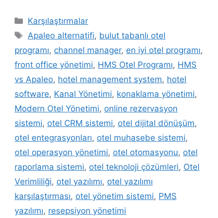
Kategoriler
Karşılaştırmalar
Etiketler
Apaleo alternatifi
,
bulut tabanlı otel
programı
,
channel manager
,
en iyi otel programı
,
front office yönetimi
,
HMS Otel Programı
,
HMS
vs Apaleo
,
hotel management system
,
hotel
software
,
Kanal Yönetimi
,
konaklama yönetimi
,
Modern Otel Yönetimi
,
online rezervasyon
sistemi
,
otel CRM sistemi
,
otel dijital dönüşüm
,
otel entegrasyonları
,
otel muhasebe sistemi
,
otel operasyon yönetimi
,
otel otomasyonu
,
otel
raporlama sistemi
,
otel teknoloji çözümleri
,
Otel
Verimliliği
,
otel yazılımı
,
otel yazılımı
karşılaştırması
,
otel yönetim sistemi
,
PMS
yazılımı
,
resepsiyon yönetimi