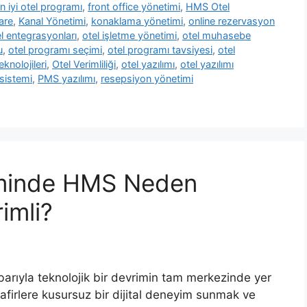
n iyi otel programı
,
front office yönetimi
,
HMS Otel
are
,
Kanal Yönetimi
,
konaklama yönetimi
,
online rezervasyon
l entegrasyonları
,
otel işletme yönetimi
,
otel muhasebe
u
,
otel programı seçimi
,
otel programı tavsiyesi
,
otel
eknolojileri
,
Otel Verimliliği
,
otel yazılımı
,
otel yazılımı
sistemi
,
PMS yazılımı
,
resepsiyon yönetimi
iminde HMS Neden
imli?
barıyla teknolojik bir devrimin tam merkezinde yer
afirlere kusursuz bir dijital deneyim sunmak ve