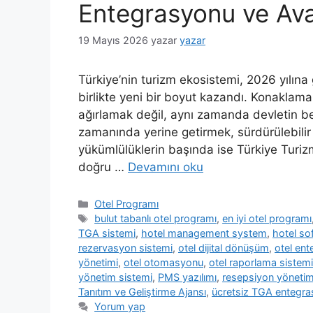
Entegrasyonu ve Avan
19 Mayıs 2026
yazar
yazar
Türkiye’nin turizm ekosistemi, 2026 yılına
birlikte yeni bir boyut kazandı. Konaklama
ağırlamak değil, aynı zamanda devletin bel
zamanında yerine getirmek, sürdürülebilir b
yükümlülüklerin başında ise Türkiye Turizm
doğru …
Devamını oku
Kategoriler
Otel Programı
Etiketler
bulut tabanlı otel programı
,
en iyi otel programı
TGA sistemi
,
hotel management system
,
hotel so
rezervasyon sistemi
,
otel dijital dönüşüm
,
otel ent
yönetimi
,
otel otomasyonu
,
otel raporlama sistemi
yönetim sistemi
,
PMS yazılımı
,
resepsiyon yönetim
Tanıtım ve Geliştirme Ajansı
,
ücretsiz TGA entegr
Yorum yap