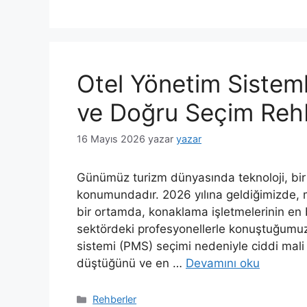
Otel Yönetim Sisteml
ve Doğru Seçim Reh
16 Mayıs 2026
yazar
yazar
Günümüz turizm dünyasında teknoloji, bir o
konumundadır. 2026 yılına geldiğimizde, mis
bir ortamda, konaklama işletmelerinin en 
sektördeki profesyonellerle konuştuğumuzd
sistemi (PMS) seçimi nedeniyle ciddi mali k
düştüğünü ve en …
Devamını oku
Kategoriler
Rehberler