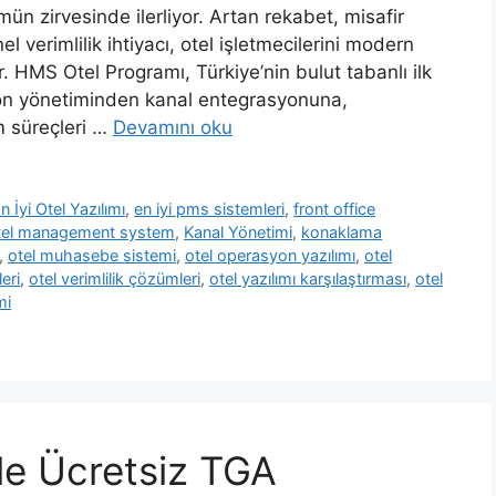
ün zirvesinde ilerliyor. Artan rekabet, misafir
l verimlilik ihtiyacı, otel işletmecilerini modern
. HMS Otel Programı, Türkiye’nin bulut tabanlı ilk
syon yönetiminden kanal entegrasyonuna,
m süreçleri …
Devamını oku
n İyi Otel Yazılımı
,
en iyi pms sistemleri
,
front office
tel management system
,
Kanal Yönetimi
,
konaklama
,
otel muhasebe sistemi
,
otel operasyon yazılımı
,
otel
leri
,
otel verimlilik çözümleri
,
otel yazılımı karşılaştırması
,
otel
mi
le Ücretsiz TGA