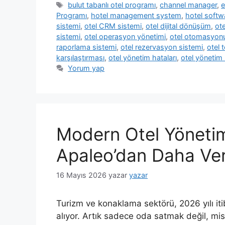
Etiketler
bulut tabanlı otel programı
,
channel manager
,
e
Programı
,
hotel management system
,
hotel softw
sistemi
,
otel CRM sistemi
,
otel dijital dönüşüm
,
ote
sistemi
,
otel operasyon yönetimi
,
otel otomasyon
raporlama sistemi
,
otel rezervasyon sistemi
,
otel t
karşılaştırması
,
otel yönetim hataları
,
otel yönetim 
Yorum yap
Modern Otel Yönet
Apaleo’dan Daha Ver
16 Mayıs 2026
yazar
yazar
Turizm ve konaklama sektörü, 2026 yılı iti
alıyor. Artık sadece oda satmak değil, mis