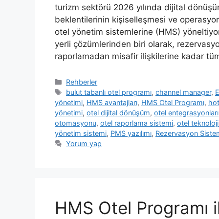
turizm sektörü 2026 yılında dijital dönüşüm
beklentilerinin kişiselleşmesi ve operasyone
otel yönetim sistemlerine (HMS) yöneltiyor
yerli çözümlerinden biri olarak, rezerva
raporlamadan misafir ilişkilerine kadar tü
Kategoriler
Rehberler
Etiketler
bulut tabanlı otel programı
,
channel manager
,
E
yönetimi
,
HMS avantajları
,
HMS Otel Programı
,
ho
yönetimi
,
otel dijital dönüşüm
,
otel entegrasyonları
otomasyonu
,
otel raporlama sistemi
,
otel teknoloji
yönetim sistemi
,
PMS yazılımı
,
Rezervasyon Siste
Yorum yap
HMS Otel Programı i