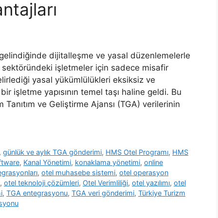
tajları
 gelindiğinde dijitalleşme ve yasal düzenlemelerle
 sektöründeki işletmeler için sadece misafir
irlediği yasal yükümlülükleri eksiksiz ve
ir işletme yapısının temel taşı haline geldi. Bu
 Tanıtım ve Geliştirme Ajansı (TGA) verilerinin
,
günlük ve aylık TGA gönderimi
,
HMS Otel Programı
,
HMS
ftware
,
Kanal Yönetimi
,
konaklama yönetimi
,
online
egrasyonları
,
otel muhasebe sistemi
,
otel operasyon
,
otel teknoloji çözümleri
,
Otel Verimliliği
,
otel yazılımı
,
otel
i
,
TGA entegrasyonu
,
TGA veri gönderimi
,
Türkiye Turizm
asyonu