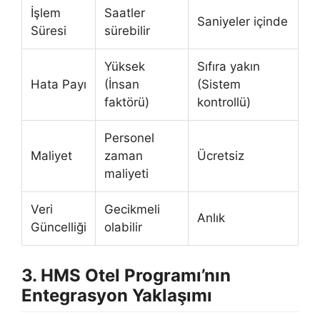
İşlem
Saatler
Saniyeler içinde
Süresi
sürebilir
Yüksek
Sıfıra yakın
Hata Payı
(İnsan
(Sistem
faktörü)
kontrollü)
Personel
Maliyet
zaman
Ücretsiz
maliyeti
Veri
Gecikmeli
Anlık
Güncelliği
olabilir
3. HMS Otel Programı’nın
Entegrasyon Yaklaşımı