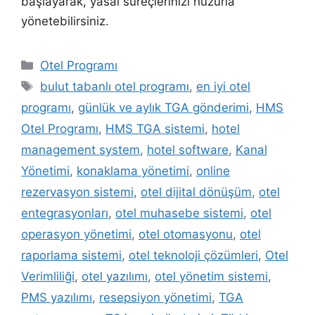
başlayarak, yasal süreçlerinizi huzurla
yönetebilirsiniz.
Kategoriler
Otel Programı
Etiketler
bulut tabanlı otel programı
,
en iyi otel
programı
,
günlük ve aylık TGA gönderimi
,
HMS
Otel Programı
,
HMS TGA sistemi
,
hotel
management system
,
hotel software
,
Kanal
Yönetimi
,
konaklama yönetimi
,
online
rezervasyon sistemi
,
otel dijital dönüşüm
,
otel
entegrasyonları
,
otel muhasebe sistemi
,
otel
operasyon yönetimi
,
otel otomasyonu
,
otel
raporlama sistemi
,
otel teknoloji çözümleri
,
Otel
Verimliliği
,
otel yazılımı
,
otel yönetim sistemi
,
PMS yazılımı
,
resepsiyon yönetimi
,
TGA