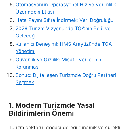
Otomasyonun Operasyonel Hız ve Verimlilik
Üzerindeki Etkisi
Hata Payını Sıfıra İndirmek: Veri Doğruluğu
2026 Turizm Vizyonunda TGA’nın Rolü ve
Geleceği
Kullanıcı Deneyimi: HMS Arayüzünde TGA
Yönetimi
Güvenlik ve Gizlilik: Misafir Verilerinin
Korunması
Sonuç: Dijitalleşen Turizmde Doğru Partneri
Seçmek
1. Modern Turizmde Yasal
Bildirimlerin Önemi
Turizm sektörü, doğası gereği dinamik ve sürekli