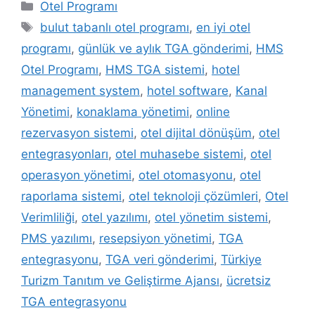
Kategoriler
Otel Programı
Etiketler
bulut tabanlı otel programı
,
en iyi otel
programı
,
günlük ve aylık TGA gönderimi
,
HMS
Otel Programı
,
HMS TGA sistemi
,
hotel
management system
,
hotel software
,
Kanal
Yönetimi
,
konaklama yönetimi
,
online
rezervasyon sistemi
,
otel dijital dönüşüm
,
otel
entegrasyonları
,
otel muhasebe sistemi
,
otel
operasyon yönetimi
,
otel otomasyonu
,
otel
raporlama sistemi
,
otel teknoloji çözümleri
,
Otel
Verimliliği
,
otel yazılımı
,
otel yönetim sistemi
,
PMS yazılımı
,
resepsiyon yönetimi
,
TGA
entegrasyonu
,
TGA veri gönderimi
,
Türkiye
Turizm Tanıtım ve Geliştirme Ajansı
,
ücretsiz
TGA entegrasyonu