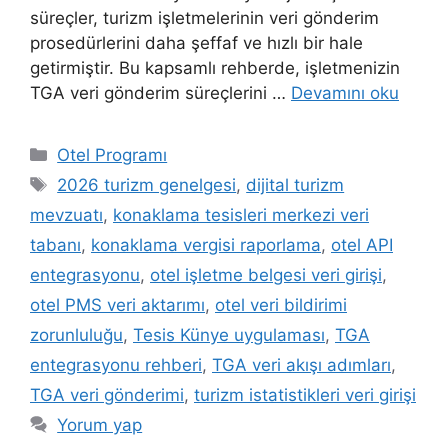
süreçler, turizm işletmelerinin veri gönderim
prosedürlerini daha şeffaf ve hızlı bir hale
getirmiştir. Bu kapsamlı rehberde, işletmenizin
TGA veri gönderim süreçlerini …
Devamını oku
Kategoriler
Otel Programı
Etiketler
2026 turizm genelgesi
,
dijital turizm
mevzuatı
,
konaklama tesisleri merkezi veri
tabanı
,
konaklama vergisi raporlama
,
otel API
entegrasyonu
,
otel işletme belgesi veri girişi
,
otel PMS veri aktarımı
,
otel veri bildirimi
zorunluluğu
,
Tesis Künye uygulaması
,
TGA
entegrasyonu rehberi
,
TGA veri akışı adımları
,
TGA veri gönderimi
,
turizm istatistikleri veri girişi
Yorum yap