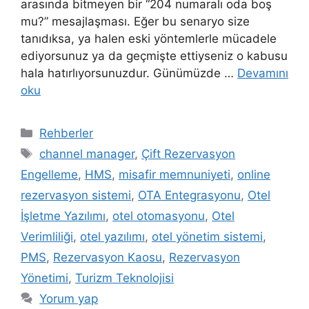
arasında bitmeyen bir “204 numaralı oda boş
mu?” mesajlaşması. Eğer bu senaryo size
tanıdıksa, ya halen eski yöntemlerle mücadele
ediyorsunuz ya da geçmişte ettiyseniz o kabusu
hala hatırlıyorsunuzdur. Günümüzde …
Devamını
oku
Kategoriler
Rehberler
Etiketler
channel manager
,
Çift Rezervasyon
Engelleme
,
HMS
,
misafir memnuniyeti
,
online
rezervasyon sistemi
,
OTA Entegrasyonu
,
Otel
İşletme Yazılımı
,
otel otomasyonu
,
Otel
Verimliliği
,
otel yazılımı
,
otel yönetim sistemi
,
PMS
,
Rezervasyon Kaosu
,
Rezervasyon
Yönetimi
,
Turizm Teknolojisi
Yorum yap