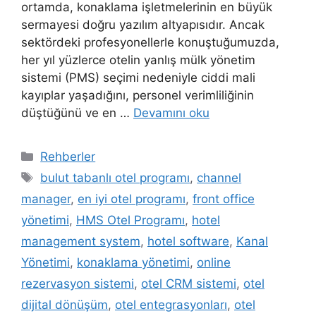
ortamda, konaklama işletmelerinin en büyük
sermayesi doğru yazılım altyapısıdır. Ancak
sektördeki profesyonellerle konuştuğumuzda,
her yıl yüzlerce otelin yanlış mülk yönetim
sistemi (PMS) seçimi nedeniyle ciddi mali
kayıplar yaşadığını, personel verimliliğinin
düştüğünü ve en …
Devamını oku
Kategoriler
Rehberler
Etiketler
bulut tabanlı otel programı
,
channel
manager
,
en iyi otel programı
,
front office
yönetimi
,
HMS Otel Programı
,
hotel
management system
,
hotel software
,
Kanal
Yönetimi
,
konaklama yönetimi
,
online
rezervasyon sistemi
,
otel CRM sistemi
,
otel
dijital dönüşüm
,
otel entegrasyonları
,
otel