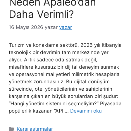
Neden Apaleo’dan
Daha Verimli?
16 Mayıs 2026
yazar
yazar
Turizm ve konaklama sektörü, 2026 yılı itibarıyla
teknolojik bir devrimin tam merkezinde yer
alıyor. Artık sadece oda satmak değil,
misafirlere kusursuz bir dijital deneyim sunmak
ve operasyonel maliyetleri milimetrik hesaplarla
yönetmek zorundasınız. Bu dijital dönüşüm
sürecinde, otel yöneticilerinin ve sahiplerinin
karşısına çıkan en büyük sorulardan biri şudur:
“Hangi yönetim sistemini seçmeliyim?” Piyasada
popülerlik kazanan “API …
Devamını oku
Kategoriler
Karşılaştırmalar