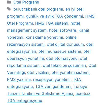
Kategoriler
Otel Programı
Etiketler
bulut tabanlı otel programı
,
en iyi otel
programı
,
günlük ve aylık TGA gönderimi
,
HMS
Otel Programı
,
HMS TGA sistemi
,
hotel
management system
,
hotel software
,
Kanal
Yönetimi
,
konaklama yönetimi
,
online
rezervasyon sistemi
,
otel dijital dönüşüm
,
otel
entegrasyonları
,
otel muhasebe sistemi
,
otel
operasyon yönetimi
,
otel otomasyonu
,
otel
raporlama sistemi
,
otel teknoloji çözümleri
,
Otel
Verimliliği
,
otel yazılımı
,
otel yönetim sistemi
,
PMS yazılımı
,
resepsiyon yönetimi
,
TGA
entegrasyonu
,
TGA veri gönderimi
,
Türkiye
Turizm Tanıtım ve Geliştirme Ajansı
,
ücretsiz
TGA entegrasyonu