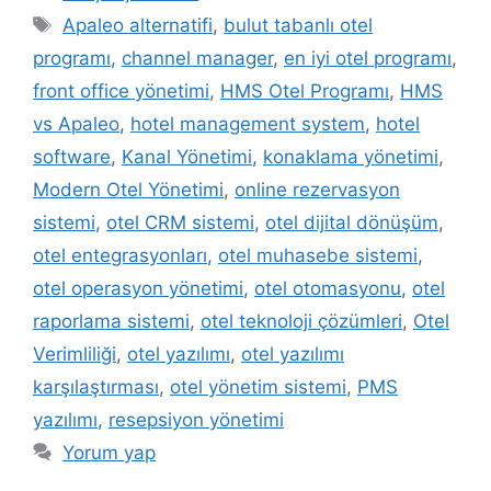
Etiketler
Apaleo alternatifi
,
bulut tabanlı otel
programı
,
channel manager
,
en iyi otel programı
,
front office yönetimi
,
HMS Otel Programı
,
HMS
vs Apaleo
,
hotel management system
,
hotel
software
,
Kanal Yönetimi
,
konaklama yönetimi
,
Modern Otel Yönetimi
,
online rezervasyon
sistemi
,
otel CRM sistemi
,
otel dijital dönüşüm
,
otel entegrasyonları
,
otel muhasebe sistemi
,
otel operasyon yönetimi
,
otel otomasyonu
,
otel
raporlama sistemi
,
otel teknoloji çözümleri
,
Otel
Verimliliği
,
otel yazılımı
,
otel yazılımı
karşılaştırması
,
otel yönetim sistemi
,
PMS
yazılımı
,
resepsiyon yönetimi
Yorum yap