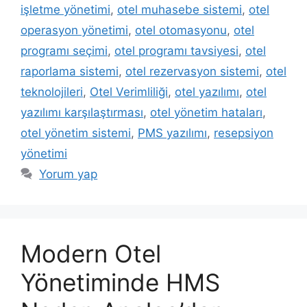
işletme yönetimi
,
otel muhasebe sistemi
,
otel
operasyon yönetimi
,
otel otomasyonu
,
otel
programı seçimi
,
otel programı tavsiyesi
,
otel
raporlama sistemi
,
otel rezervasyon sistemi
,
otel
teknolojileri
,
Otel Verimliliği
,
otel yazılımı
,
otel
yazılımı karşılaştırması
,
otel yönetim hataları
,
otel yönetim sistemi
,
PMS yazılımı
,
resepsiyon
yönetimi
Yorum yap
Modern Otel
Yönetiminde HMS