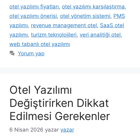
otel yazılımı fiyatları
,
otel yazılımı karşılaştırma
,
otel yazılımı önerisi
,
otel yönetim sistemi
,
PMS
yazılımı
,
revenue management otel
,
SaaS otel
yazılımı
,
turizm teknolojileri
,
veri analitiği otel
,
web tabanlı otel yazılımı
Yorum yap
Otel Yazılımı
Değiştirirken Dikkat
Edilmesi Gerekenler
6 Nisan 2026
yazar
yazar