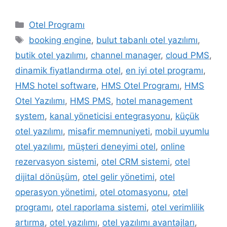
Kategoriler
Otel Programı
Etiketler
booking engine
,
bulut tabanlı otel yazılımı
,
butik otel yazılımı
,
channel manager
,
cloud PMS
,
dinamik fiyatlandırma otel
,
en iyi otel programı
,
HMS hotel software
,
HMS Otel Programı
,
HMS
Otel Yazılımı
,
HMS PMS
,
hotel management
system
,
kanal yöneticisi entegrasyonu
,
küçük
otel yazılımı
,
misafir memnuniyeti
,
mobil uyumlu
otel yazılımı
,
müşteri deneyimi otel
,
online
rezervasyon sistemi
,
otel CRM sistemi
,
otel
dijital dönüşüm
,
otel gelir yönetimi
,
otel
operasyon yönetimi
,
otel otomasyonu
,
otel
programı
,
otel raporlama sistemi
,
otel verimlilik
artırma
,
otel yazılımı
,
otel yazılımı avantajları
,