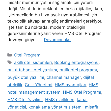
misafir memnuniyetini sağlamak için yeterli
değil. Misafirlerin beklentileri hızla dijitalleşirken,
işletmecilerin bu hıza ayak uydurabilmesi için
teknolojik altyapılarını güçlendirmeleri gerekiyor.
İşte tam bu noktada, modern otelciliğin
gereksinimlerine yanıt veren HMS Otel Programı
devreye giriyor. …
Devamını oku
Kategoriler
Otel Programı
Etiketler
akıllı otel sistemleri
,
Booking entegrasyonu
,
bulut tabanlı otel yazılımı
,
butik otel programı
,
büyük otel yazılımı
,
channel manager
,
dijital
otelcilik
,
Gelir Yönetimi
,
HMS avantajları
,
HMS
hotel management system
,
HMS Otel Programı
,
HMS Otel Yazılımı
,
HMS özellikleri
,
kanal
yöneticisi
,
konaklama yönetim sistemi
,
misafir