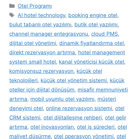
Kategoriler
Otel Programı
Etiketler
AI hotel technology
,
booking engine otel
,
bulut tabanlı otel yazılımı
,
butik otel yazılımı
,
channel manager entegrasyonu
,
cloud PMS
,
dijital otel yönetimi
,
dinamik fiyatlandırma otel
,
direkt rezervasyon artırma
,
hotel management
system small hotel
,
kanal yöneticisi küçük otel
,
komisyonsuz rezervasyon
,
küçük otel
teknolojileri
,
küçük otel yönetim sistemi
,
küçük
oteller için dijital dönüşüm
,
misafir memnuniyeti
artırma
,
mobil uyumlu otel yazılımı
,
müşteri
deneyimi otel
,
online rezervasyon sistemi
,
otel
CRM sistemi
,
otel dijitalleşme rehberi
,
otel gelir
artırma
,
otel inovasyonları
,
otel iş süreçleri
,
otel
maliyet düşürme
,
otel operasyon yönetimi
,
otel