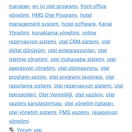
manager
,
en iyi otel programı
,
front office
yönetimi
,
HMS Otel Programı
,
hotel
management system
,
hotel software
,
Kanal
Yönetimi
,
konaklama yönetimi
,
online
rezervasyon sistemi
,
otel CRM sistemi
,
otel
dijital dönüşüm
,
otel entegrasyonları
,
otel
işletme yönetimi
,
otel muhasebe sistemi
,
otel
operasyon yönetimi
,
otel otomasyonu
,
otel
programı seçimi
,
otel programı tavsiyesi
,
otel
raporlama sistemi
,
otel rezervasyon sistemi
,
otel
teknolojileri
,
Otel Verimliliği
,
otel yazılımı
,
otel
yazılımı karşılaştırması
,
otel yönetim hataları
,
otel yönetim sistemi
,
PMS yazılımı
,
resepsiyon
yönetimi
Yorum yap