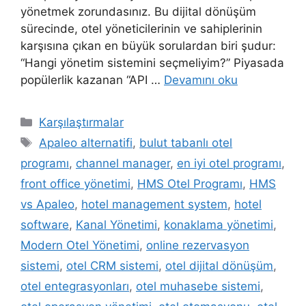
yönetmek zorundasınız. Bu dijital dönüşüm
sürecinde, otel yöneticilerinin ve sahiplerinin
karşısına çıkan en büyük sorulardan biri şudur:
“Hangi yönetim sistemini seçmeliyim?” Piyasada
popülerlik kazanan “API …
Devamını oku
Kategoriler
Karşılaştırmalar
Etiketler
Apaleo alternatifi
,
bulut tabanlı otel
programı
,
channel manager
,
en iyi otel programı
,
front office yönetimi
,
HMS Otel Programı
,
HMS
vs Apaleo
,
hotel management system
,
hotel
software
,
Kanal Yönetimi
,
konaklama yönetimi
,
Modern Otel Yönetimi
,
online rezervasyon
sistemi
,
otel CRM sistemi
,
otel dijital dönüşüm
,
otel entegrasyonları
,
otel muhasebe sistemi
,