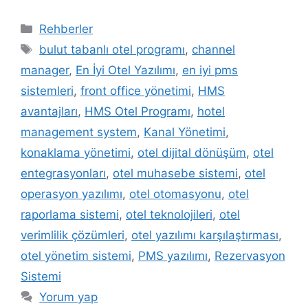
Kategoriler
Rehberler
Etiketler
bulut tabanlı otel programı
,
channel
manager
,
En İyi Otel Yazılımı
,
en iyi pms
sistemleri
,
front office yönetimi
,
HMS
avantajları
,
HMS Otel Programı
,
hotel
management system
,
Kanal Yönetimi
,
konaklama yönetimi
,
otel dijital dönüşüm
,
otel
entegrasyonları
,
otel muhasebe sistemi
,
otel
operasyon yazılımı
,
otel otomasyonu
,
otel
raporlama sistemi
,
otel teknolojileri
,
otel
verimlilik çözümleri
,
otel yazılımı karşılaştırması
,
otel yönetim sistemi
,
PMS yazılımı
,
Rezervasyon
Sistemi
Yorum yap