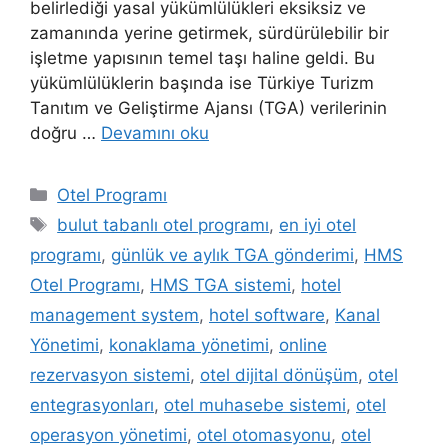
belirlediği yasal yükümlülükleri eksiksiz ve
zamanında yerine getirmek, sürdürülebilir bir
işletme yapısının temel taşı haline geldi. Bu
yükümlülüklerin başında ise Türkiye Turizm
Tanıtım ve Geliştirme Ajansı (TGA) verilerinin
doğru …
Devamını oku
Kategoriler
Otel Programı
Etiketler
bulut tabanlı otel programı
,
en iyi otel
programı
,
günlük ve aylık TGA gönderimi
,
HMS
Otel Programı
,
HMS TGA sistemi
,
hotel
management system
,
hotel software
,
Kanal
Yönetimi
,
konaklama yönetimi
,
online
rezervasyon sistemi
,
otel dijital dönüşüm
,
otel
entegrasyonları
,
otel muhasebe sistemi
,
otel
operasyon yönetimi
,
otel otomasyonu
,
otel