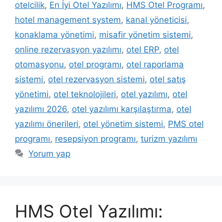
otelcilik
,
En İyi Otel Yazılımı
,
HMS Otel Programı
,
hotel management system
,
kanal yöneticisi
,
konaklama yönetimi
,
misafir yönetim sistemi
,
online rezervasyon yazılımı
,
otel ERP
,
otel
otomasyonu
,
otel programı
,
otel raporlama
sistemi
,
otel rezervasyon sistemi
,
otel satış
yönetimi
,
otel teknolojileri
,
otel yazılımı
,
otel
yazılımı 2026
,
otel yazılımı karşılaştırma
,
otel
yazılımı önerileri
,
otel yönetim sistemi
,
PMS otel
programı
,
resepsiyon programı
,
turizm yazılımı
Yorum yap
HMS Otel Yazılımı: