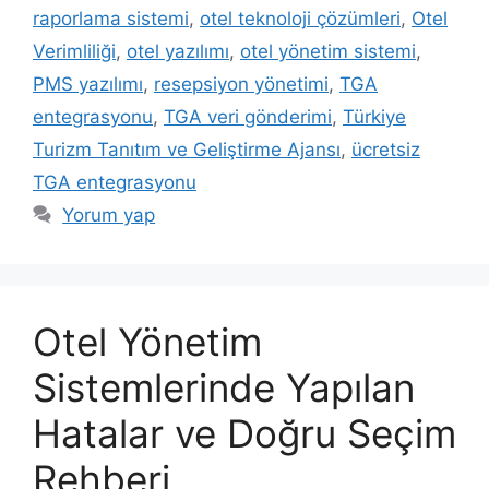
raporlama sistemi
,
otel teknoloji çözümleri
,
Otel
Verimliliği
,
otel yazılımı
,
otel yönetim sistemi
,
PMS yazılımı
,
resepsiyon yönetimi
,
TGA
entegrasyonu
,
TGA veri gönderimi
,
Türkiye
Turizm Tanıtım ve Geliştirme Ajansı
,
ücretsiz
TGA entegrasyonu
Yorum yap
Otel Yönetim
Sistemlerinde Yapılan
Hatalar ve Doğru Seçim
Rehberi