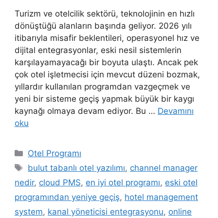
Turizm ve otelcilik sektörü, teknolojinin en hızlı
dönüştüğü alanların başında geliyor. 2026 yılı
itibarıyla misafir beklentileri, operasyonel hız ve
dijital entegrasyonlar, eski nesil sistemlerin
karşılayamayacağı bir boyuta ulaştı. Ancak pek
çok otel işletmecisi için mevcut düzeni bozmak,
yıllardır kullanılan programdan vazgeçmek ve
yeni bir sisteme geçiş yapmak büyük bir kaygı
kaynağı olmaya devam ediyor. Bu …
Devamını
oku
Kategoriler
Otel Programı
Etiketler
bulut tabanlı otel yazılımı
,
channel manager
nedir
,
cloud PMS
,
en iyi otel programı
,
eski otel
programından yeniye geçiş
,
hotel management
system
,
kanal yöneticisi entegrasyonu
,
online