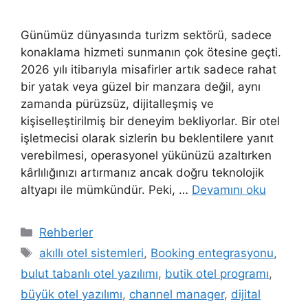
Günümüz dünyasında turizm sektörü, sadece
konaklama hizmeti sunmanın çok ötesine geçti.
2026 yılı itibarıyla misafirler artık sadece rahat
bir yatak veya güzel bir manzara değil, aynı
zamanda pürüzsüz, dijitalleşmiş ve
kişiselleştirilmiş bir deneyim bekliyorlar. Bir otel
işletmecisi olarak sizlerin bu beklentilere yanıt
verebilmesi, operasyonel yükünüzü azaltırken
kârlılığınızı artırmanız ancak doğru teknolojik
altyapı ile mümkündür. Peki, …
Devamını oku
Kategoriler
Rehberler
Etiketler
akıllı otel sistemleri
,
Booking entegrasyonu
,
bulut tabanlı otel yazılımı
,
butik otel programı
,
büyük otel yazılımı
,
channel manager
,
dijital