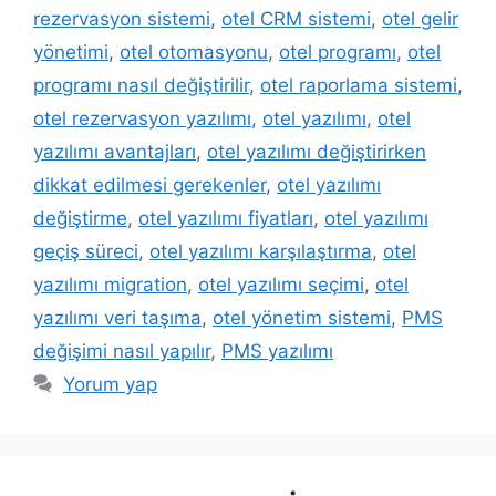
rezervasyon sistemi
,
otel CRM sistemi
,
otel gelir
yönetimi
,
otel otomasyonu
,
otel programı
,
otel
programı nasıl değiştirilir
,
otel raporlama sistemi
,
otel rezervasyon yazılımı
,
otel yazılımı
,
otel
yazılımı avantajları
,
otel yazılımı değiştirirken
dikkat edilmesi gerekenler
,
otel yazılımı
değiştirme
,
otel yazılımı fiyatları
,
otel yazılımı
geçiş süreci
,
otel yazılımı karşılaştırma
,
otel
yazılımı migration
,
otel yazılımı seçimi
,
otel
yazılımı veri taşıma
,
otel yönetim sistemi
,
PMS
değişimi nasıl yapılır
,
PMS yazılımı
Yorum yap