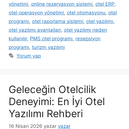
yönetimi
,
online rezervasyon sistemi
,
otel ERP
,
otel operasyon yönetimi
,
otel otomasyonu
,
otel
programı
,
otel raporlama sistemi
,
otel yazılımı
,
otel yazılımı avantajları
,
otel yazılımı neden
kullanılır
,
PMS otel programı
,
resepsiyon
programı
,
turizm yazılımı
Yorum yap
Geleceğin Otelcilik
Deneyimi: En İyi Otel
Yazılımı Rehberi
16 Nisan 2026
yazar
yazar