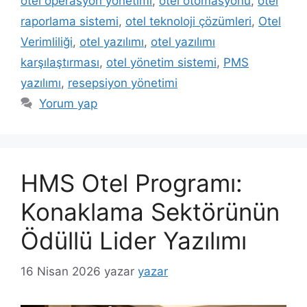
otel operasyon yönetimi
,
otel otomasyonu
,
otel
raporlama sistemi
,
otel teknoloji çözümleri
,
Otel
Verimliliği
,
otel yazılımı
,
otel yazılımı
karşılaştırması
,
otel yönetim sistemi
,
PMS
yazılımı
,
resepsiyon yönetimi
Yorum yap
HMS Otel Programı:
Konaklama Sektörünün
Ödüllü Lider Yazılımı
16 Nisan 2026
yazar
yazar