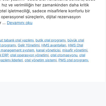
an, hız ve verimliliğin her zamankinden daha kritik
tel işletmeciliği, sadece misafirlere konforlu bir
perasyonel süreçlerin, dijital rezervasyon
ir …
Devamını oku
ut tabanlı otel yazılımı
,
butik otel programı
,
büyük otel
el programı
,
Gelir Yönetimi
,
HMS avantajları
,
HMS Otel
l management system
,
kanal yöneticisi
,
misafir yönetimi
,
el ERP
,
otel operasyon yönetimi
,
otel otomasyonu
,
otel
yazılımı liderleri
,
otel yönetim sistemi
,
PMS otel programı
,