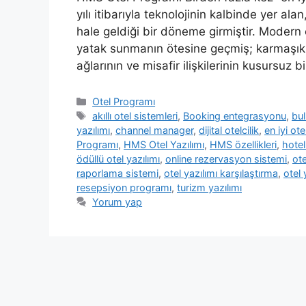
yılı itibarıyla teknolojinin kalbinde yer al
hale geldiği bir döneme girmiştir. Modern o
yatak sunmanın ötesine geçmiş; karmaşık o
ağlarının ve misafir ilişkilerinin kusursuz b
Kategoriler
Otel Programı
Etiketler
akıllı otel sistemleri
,
Booking entegrasyonu
,
bul
yazılımı
,
channel manager
,
dijital otelcilik
,
en iyi ot
Programı
,
HMS Otel Yazılımı
,
HMS özellikleri
,
hote
ödüllü otel yazılımı
,
online rezervasyon sistemi
,
ot
raporlama sistemi
,
otel yazılımı karşılaştırma
,
otel 
resepsiyon programı
,
turizm yazılımı
Yorum yap