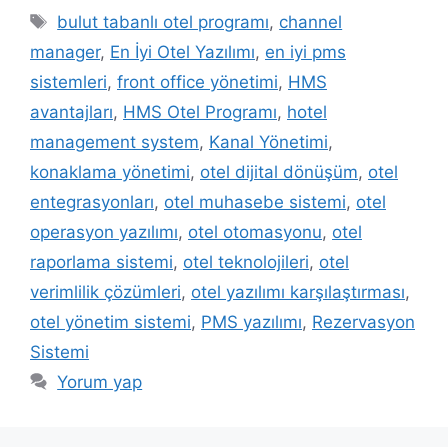
Etiketler
bulut tabanlı otel programı
,
channel
manager
,
En İyi Otel Yazılımı
,
en iyi pms
sistemleri
,
front office yönetimi
,
HMS
avantajları
,
HMS Otel Programı
,
hotel
management system
,
Kanal Yönetimi
,
konaklama yönetimi
,
otel dijital dönüşüm
,
otel
entegrasyonları
,
otel muhasebe sistemi
,
otel
operasyon yazılımı
,
otel otomasyonu
,
otel
raporlama sistemi
,
otel teknolojileri
,
otel
verimlilik çözümleri
,
otel yazılımı karşılaştırması
,
otel yönetim sistemi
,
PMS yazılımı
,
Rezervasyon
Sistemi
Yorum yap