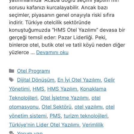
sorusu kafanızı kurcalayabilir. Ancak bazı
seçimler, piyasanın genel onayıyla riski sıfıra
indirir. Türkiye otelcilik sektöründe
konuştuğumuzda “HMS Otel Yazılımı” devasa bir
gerçeği temsil eder: Pazar Liderliği. Peki,
binlerce otel, butik otel ve tatil köyü neden diğer
yüzlerce …
Devamını oku
Kategoriler
Otel Programı
Etiketler
Dijital Dönüşüm
,
En İyi Otel Yazılımı
,
Gelir
Yönetimi
,
HMS
,
HMS Yazılım
,
Konaklama
Teknolojileri
,
Otel İşletme Yazılımı
,
otel
otomasyonu
,
Otel Sektörü
,
otel yazılımı
,
otel
yönetim sistemi
,
PMS
,
turizm teknolojileri
,
Türkiye'nin Lider Otel Yazılımı
,
Verimlilik
Yorum yap