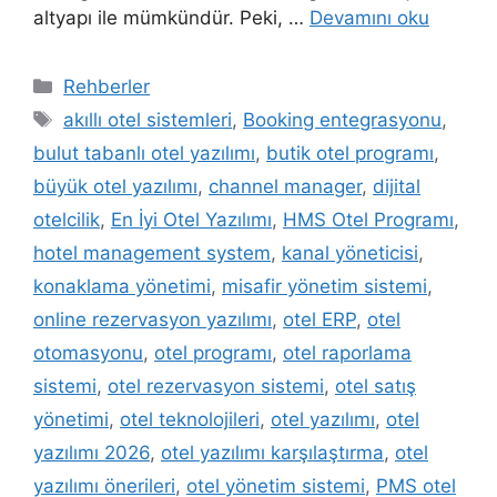
altyapı ile mümkündür. Peki, …
Devamını oku
Kategoriler
Rehberler
Etiketler
akıllı otel sistemleri
,
Booking entegrasyonu
,
bulut tabanlı otel yazılımı
,
butik otel programı
,
büyük otel yazılımı
,
channel manager
,
dijital
otelcilik
,
En İyi Otel Yazılımı
,
HMS Otel Programı
,
hotel management system
,
kanal yöneticisi
,
konaklama yönetimi
,
misafir yönetim sistemi
,
online rezervasyon yazılımı
,
otel ERP
,
otel
otomasyonu
,
otel programı
,
otel raporlama
sistemi
,
otel rezervasyon sistemi
,
otel satış
yönetimi
,
otel teknolojileri
,
otel yazılımı
,
otel
yazılımı 2026
,
otel yazılımı karşılaştırma
,
otel
yazılımı önerileri
,
otel yönetim sistemi
,
PMS otel