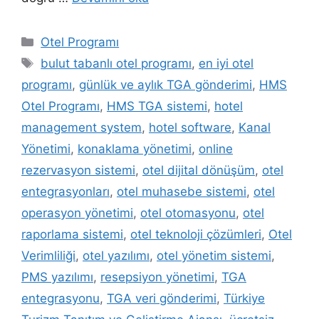
Kategoriler
Otel Programı
Etiketler
bulut tabanlı otel programı
,
en iyi otel
programı
,
günlük ve aylık TGA gönderimi
,
HMS
Otel Programı
,
HMS TGA sistemi
,
hotel
management system
,
hotel software
,
Kanal
Yönetimi
,
konaklama yönetimi
,
online
rezervasyon sistemi
,
otel dijital dönüşüm
,
otel
entegrasyonları
,
otel muhasebe sistemi
,
otel
operasyon yönetimi
,
otel otomasyonu
,
otel
raporlama sistemi
,
otel teknoloji çözümleri
,
Otel
Verimliliği
,
otel yazılımı
,
otel yönetim sistemi
,
PMS yazılımı
,
resepsiyon yönetimi
,
TGA
entegrasyonu
,
TGA veri gönderimi
,
Türkiye