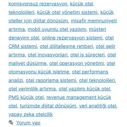
komisyonsuz rezervasyon
,
küçük otel
teknolojileri
,
küçük otel yönetim sistemi
,
küçük
oteller için dijital dönüşüm
,
misafir memnuniyeti
artırma
,
mobil uyumlu otel yazılımı
,
müşteri
deneyimi otel
,
online rezervasyon sistemi
,
otel
CRM sistemi
,
otel dijitalleşme rehberi
,
otel gelir
artırma
,
otel inovasyonları
,
otel iş süreçleri
,
otel
maliyet düşürme
,
otel operasyon yönetimi
,
otel
otomasyonu küçük işletme
,
otel performans
analizi
,
otel raporlama sistemi
,
otel teknolojileri
,
otel verimlilik artırma
,
otel yazılımı küçük otel
,
PMS küçük otel
,
revenue management küçük
otel
,
turizmde dijital dönüşüm
,
veri analitiği otel
,
yapay zeka otelcilik
Yorum yap