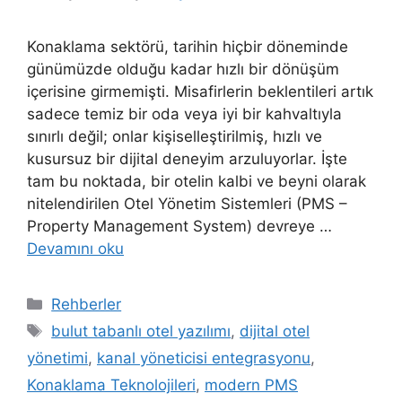
Konaklama sektörü, tarihin hiçbir döneminde
günümüzde olduğu kadar hızlı bir dönüşüm
içerisine girmemişti. Misafirlerin beklentileri artık
sadece temiz bir oda veya iyi bir kahvaltıyla
sınırlı değil; onlar kişiselleştirilmiş, hızlı ve
kusursuz bir dijital deneyim arzuluyorlar. İşte
tam bu noktada, bir otelin kalbi ve beyni olarak
nitelendirilen Otel Yönetim Sistemleri (PMS –
Property Management System) devreye …
Devamını oku
Kategoriler
Rehberler
Etiketler
bulut tabanlı otel yazılımı
,
dijital otel
yönetimi
,
kanal yöneticisi entegrasyonu
,
Konaklama Teknolojileri
,
modern PMS