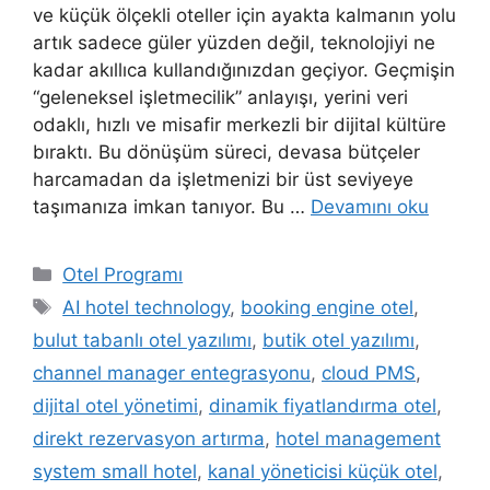
ve küçük ölçekli oteller için ayakta kalmanın yolu
artık sadece güler yüzden değil, teknolojiyi ne
kadar akıllıca kullandığınızdan geçiyor. Geçmişin
“geleneksel işletmecilik” anlayışı, yerini veri
odaklı, hızlı ve misafir merkezli bir dijital kültüre
bıraktı. Bu dönüşüm süreci, devasa bütçeler
harcamadan da işletmenizi bir üst seviyeye
taşımanıza imkan tanıyor. Bu …
Devamını oku
Kategoriler
Otel Programı
Etiketler
AI hotel technology
,
booking engine otel
,
bulut tabanlı otel yazılımı
,
butik otel yazılımı
,
channel manager entegrasyonu
,
cloud PMS
,
dijital otel yönetimi
,
dinamik fiyatlandırma otel
,
direkt rezervasyon artırma
,
hotel management
system small hotel
,
kanal yöneticisi küçük otel
,