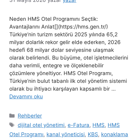
Neden HMS Otel Programını Seçtik:
Avantajlarını Anlat[](https://hms.gen.tr/)
Türkiye’nin turizm sektörü 2025 yılında 65,2
milyar dolarlık rekor gelir elde ederken, 2026
hedefi 68 milyar dolar seviyesine ulaşmak
olarak belirlendi. Bu büyüme, otel işletmecilerini
daha verimli, entegre ve ölçeklenebilir
çözümlere yöneltiyor. HMS Otel Programı,
Türkiye’nin bulut tabanlı ilk otel yönetim sistemi
olarak bu ihtiyacı karşılayan kapsamlı bir …
Devamını oku
Kategoriler
Rehberler
Etiketler
dijital otel yönetimi
,
e-Fatura
,
HMS
,
HMS
Otel Programı
,
kanal yöneticisi
,
KBS
,
konaklama