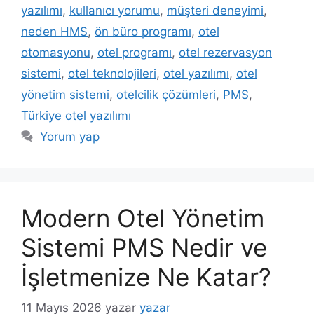
yazılımı
,
kullanıcı yorumu
,
müşteri deneyimi
,
neden HMS
,
ön büro programı
,
otel
otomasyonu
,
otel programı
,
otel rezervasyon
sistemi
,
otel teknolojileri
,
otel yazılımı
,
otel
yönetim sistemi
,
otelcilik çözümleri
,
PMS
,
Türkiye otel yazılımı
Yorum yap
Modern Otel Yönetim
Sistemi PMS Nedir ve
İşletmenize Ne Katar?
11 Mayıs 2026
yazar
yazar