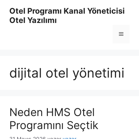
İçeriğe
Otel Programı Kanal Yöneticisi
atla
Otel Yazılımı
Menü
dijital otel yönetimi
Neden HMS Otel
Programını Seçtik
31 Mayıs 2026
yazar
yazar