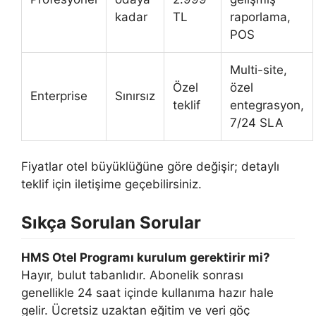
kadar
TL
raporlama,
POS
Multi-site,
Özel
özel
Enterprise
Sınırsız
teklif
entegrasyon,
7/24 SLA
Fiyatlar otel büyüklüğüne göre değişir; detaylı
teklif için iletişime geçebilirsiniz.
Sıkça Sorulan Sorular
HMS Otel Programı kurulum gerektirir mi?
Hayır, bulut tabanlıdır. Abonelik sonrası
genellikle 24 saat içinde kullanıma hazır hale
gelir. Ücretsiz uzaktan eğitim ve veri göç