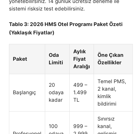
yönetebilirsiniz. 14 günlük ücretsiz deneme ile
sistemi risksiz test edebilirsiniz.
Tablo 3: 2026 HMS Otel Programı Paket Özeti
(Yaklaşık Fiyatlar)
Aylık
Oda
Öne Çıkan
Paket
Fiyat
Limiti
Özellikler
Aralığı
Temel PMS,
20
499 –
2 kanal,
Başlangıç
odaya
1.499
kimlik
kadar
TL
bildirimi
Sınırsız
100
999 –
kanal,
Profesyonel
odaya
2.999
gelişmiş