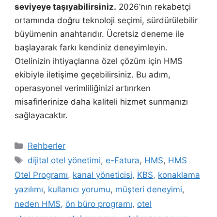
seviyeye taşıyabilirsiniz.
2026’nın rekabetçi
ortamında doğru teknoloji seçimi, sürdürülebilir
büyümenin anahtarıdır. Ücretsiz deneme ile
başlayarak farkı kendiniz deneyimleyin.
Otelinizin ihtiyaçlarına özel çözüm için HMS
ekibiyle iletişime geçebilirsiniz. Bu adım,
operasyonel verimliliğinizi artırırken
misafirlerinize daha kaliteli hizmet sunmanızı
sağlayacaktır.
Kategoriler
Rehberler
Etiketler
dijital otel yönetimi
,
e-Fatura
,
HMS
,
HMS
Otel Programı
,
kanal yöneticisi
,
KBS
,
konaklama
yazılımı
,
kullanıcı yorumu
,
müşteri deneyimi
,
neden HMS
,
ön büro programı
,
otel