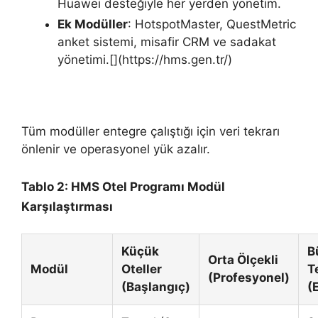
Huawei desteğiyle her yerden yönetim.
Ek Modüller
: HotspotMaster, QuestMetric
anket sistemi, misafir CRM ve sadakat
yönetimi.[](https://hms.gen.tr/)
Tüm modüller entegre çalıştığı için veri tekrarı
önlenir ve operasyonel yük azalır.
Tablo 2: HMS Otel Programı Modül
Karşılaştırması
Küçük
B
Orta Ölçekli
Modül
Oteller
T
(Profesyonel)
(Başlangıç)
(