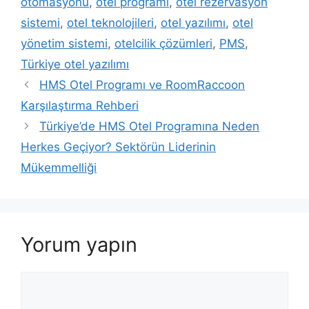
otomasyonu
,
otel programı
,
otel rezervasyon
sistemi
,
otel teknolojileri
,
otel yazılımı
,
otel
yönetim sistemi
,
otelcilik çözümleri
,
PMS
,
Türkiye otel yazılımı
HMS Otel Programı ve RoomRaccoon
Karşılaştırma Rehberi
Türkiye’de HMS Otel Programına Neden
Herkes Geçiyor? Sektörün Liderinin
Mükemmelliği
Yorum yapın
Yorum