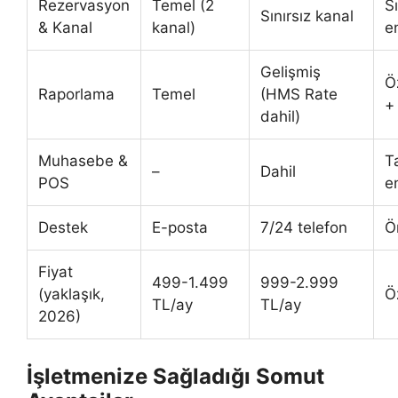
Rezervasyon
Temel (2
Sı
Sınırsız kanal
& Kanal
kanal)
e
Gelişmiş
Öz
Raporlama
Temel
(HMS Rate
+
dahil)
Muhasebe &
T
–
Dahil
POS
e
Destek
E-posta
7/24 telefon
Ö
Fiyat
499-1.499
999-2.999
(yaklaşık,
Öz
TL/ay
TL/ay
2026)
İşletmenize Sağladığı Somut