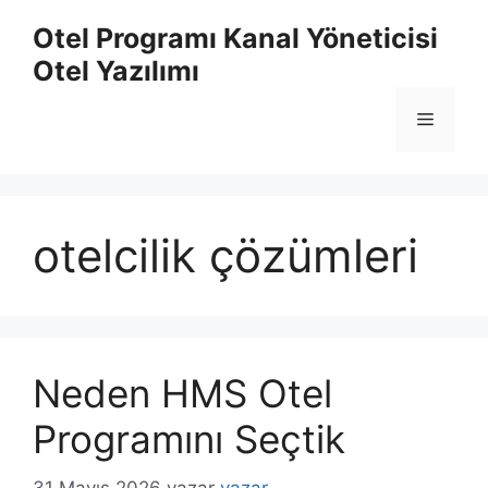
İçeriğe
Otel Programı Kanal Yöneticisi
atla
Otel Yazılımı
Menü
otelcilik çözümleri
Neden HMS Otel
Programını Seçtik
31 Mayıs 2026
yazar
yazar