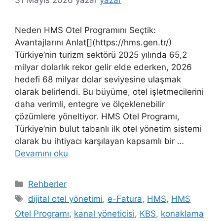
Neden HMS Otel Programını Seçtik:
Avantajlarını Anlat[](https://hms.gen.tr/)
Türkiye’nin turizm sektörü 2025 yılında 65,2
milyar dolarlık rekor gelir elde ederken, 2026
hedefi 68 milyar dolar seviyesine ulaşmak
olarak belirlendi. Bu büyüme, otel işletmecilerini
daha verimli, entegre ve ölçeklenebilir
çözümlere yöneltiyor. HMS Otel Programı,
Türkiye’nin bulut tabanlı ilk otel yönetim sistemi
olarak bu ihtiyacı karşılayan kapsamlı bir …
Devamını oku
Kategoriler
Rehberler
Etiketler
dijital otel yönetimi
,
e-Fatura
,
HMS
,
HMS
Otel Programı
,
kanal yöneticisi
,
KBS
,
konaklama