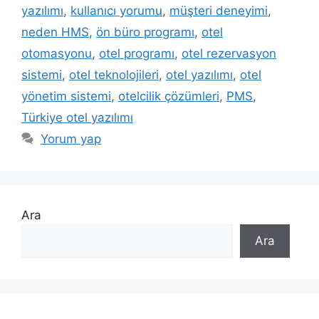
yazılımı
,
kullanıcı yorumu
,
müşteri deneyimi
,
neden HMS
,
ön büro programı
,
otel
otomasyonu
,
otel programı
,
otel rezervasyon
sistemi
,
otel teknolojileri
,
otel yazılımı
,
otel
yönetim sistemi
,
otelcilik çözümleri
,
PMS
,
Türkiye otel yazılımı
Yorum yap
Ara
Ara