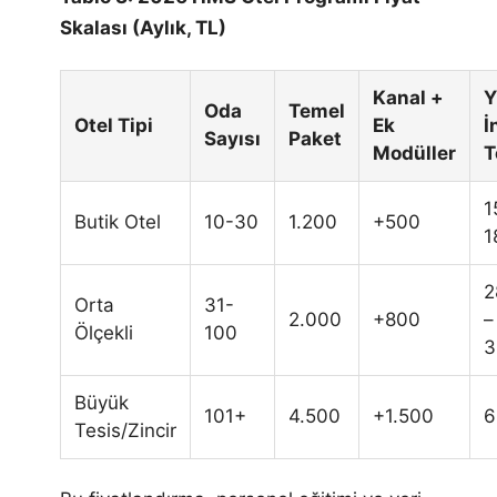
Skalası (Aylık, TL)
Kanal +
Y
Oda
Temel
Otel Tipi
Ek
İ
Sayısı
Paket
Modüller
T
1
Butik Otel
10-30
1.200
+500
1
2
Orta
31-
2.000
+800
–
Ölçekli
100
3
Büyük
101+
4.500
+1.500
6
Tesis/Zincir