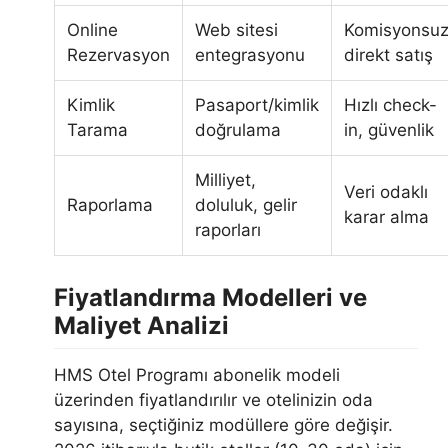
Online
Web sitesi
Komisyonsu
Rezervasyon
entegrasyonu
direkt satış
Kimlik
Pasaport/kimlik
Hızlı check-
Tarama
doğrulama
in, güvenlik
Milliyet,
Veri odaklı
Raporlama
doluluk, gelir
karar alma
raporları
Fiyatlandırma Modelleri ve
Maliyet Analizi
HMS Otel Programı abonelik modeli
üzerinden fiyatlandırılır ve otelinizin oda
sayısına, seçtiğiniz modüllere göre değişir.