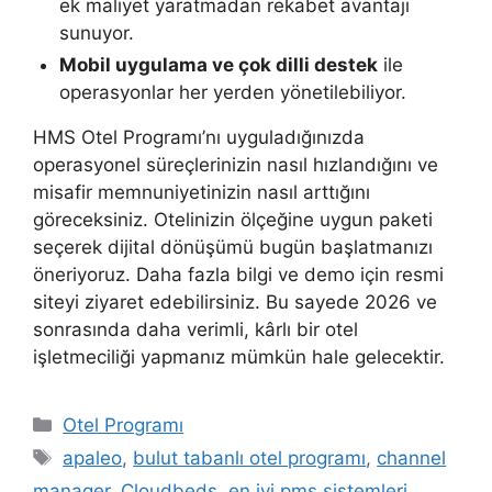
ek maliyet yaratmadan rekabet avantajı
sunuyor.
Mobil uygulama ve çok dilli destek
ile
operasyonlar her yerden yönetilebiliyor.
HMS Otel Programı’nı uyguladığınızda
operasyonel süreçlerinizin nasıl hızlandığını ve
misafir memnuniyetinizin nasıl arttığını
göreceksiniz. Otelinizin ölçeğine uygun paketi
seçerek dijital dönüşümü bugün başlatmanızı
öneriyoruz. Daha fazla bilgi ve demo için resmi
siteyi ziyaret edebilirsiniz. Bu sayede 2026 ve
sonrasında daha verimli, kârlı bir otel
işletmeciliği yapmanız mümkün hale gelecektir.
Kategoriler
Otel Programı
Etiketler
apaleo
,
bulut tabanlı otel programı
,
channel
manager
,
Cloudbeds
,
en iyi pms sistemleri
,