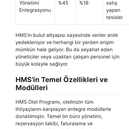
Yönetimi
%45
%18
satış
Entegrasyonu
yapan
tesisler
HMS’in bulut altyapısı sayesinde veriler anlık
yedekleniyor ve herhangi bir yerden erişim
mümkün hale geliyor. Bu da seyahat eden
yöneticiler veya uzaktan çalışan personel için
büyük kolaylık sağlıyor.
HMS’in Temel Özellikleri ve
Modülleri
HMS Otel Programı, otelinizin tüm
ihtiyaçlarını karşılayan entegre modüllerle
donatılmıştır. Temel ön büro yönetimi,
rezervasyon takibi, faturalama ve