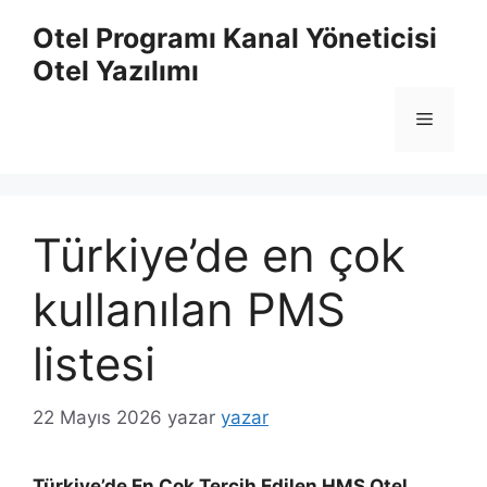
İçeriğe
Otel Programı Kanal Yöneticisi
atla
Otel Yazılımı
Menü
Türkiye’de en çok
kullanılan PMS
listesi
22 Mayıs 2026
yazar
yazar
Türkiye’de En Çok Tercih Edilen HMS Otel