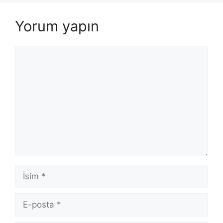
Yorum yapın
Yorum
İsim
E-
posta