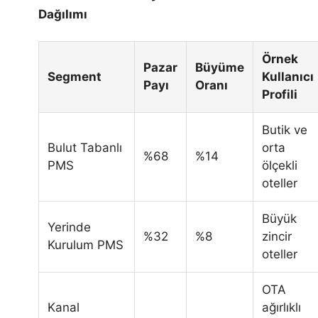
Dağılımı
Örnek
Pazar
Büyüme
Segment
Kullanıcı
Payı
Oranı
Profili
Butik ve
Bulut Tabanlı
orta
%68
%14
PMS
ölçekli
oteller
Büyük
Yerinde
%32
%8
zincir
Kurulum PMS
oteller
OTA
Kanal
ağırlıklı