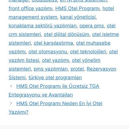
front office yazılımı
,
HMS Otel Programı
,
hotel
management system
,
kanal yöneticisi
,
konaklama sektörü yazılımları
,
opera pms
,
otel
crm sistemleri
,
otel dijital dönüşüm
,
otel işletme
sistemleri
,
otel karşılaştırma
,
otel muhasebe
yazılımı
,
otel otomasyonu
,
otel teknolojileri
,
otel
yazılım listesi
,
otel yazılımı
,
otel yönetim
sistemleri
,
pms yazılımları
,
protel
,
Rezervasyon
Sistemi
,
türkiye otel programları
HMS Otel Programı ile Ücretsiz TGA
Entegrasyonu ve Avantajları
HMS Otel Programı Neden En İyi Otel
Yazılımı?