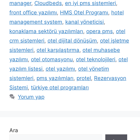
manager
,
Cloudbeds
,
en iyi pms sistemleri
,
front office yazılımı
,
HMS Otel Programı
,
hotel
management system
,
kanal yöneticisi
,
konaklama sektörü yazılımları
,
opera pms
,
otel
crm sistemleri
,
otel dijital dönüşüm
,
otel işletme
sistemleri
,
otel karşılaştırma
,
otel muhasebe
yazılımı
,
otel otomasyonu
,
otel teknolojileri
,
otel
yazılım listesi
,
otel yazılımı
,
otel yönetim
sistemleri
,
pms yazılımları
,
protel
,
Rezervasyon
Sistemi
,
türkiye otel programları
Yorum yap
Ara