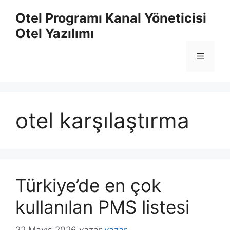
İçeriğe
Otel Programı Kanal Yöneticisi
atla
Otel Yazılımı
Menü
otel karşılaştırma
Türkiye’de en çok
kullanılan PMS listesi
22 Mayıs 2026
yazar
yazar