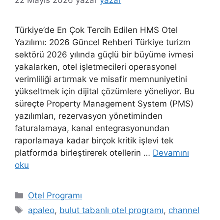
Türkiye’de En Çok Tercih Edilen HMS Otel
Yazılımı: 2026 Güncel Rehberi Türkiye turizm
sektörü 2026 yılında güçlü bir büyüme ivmesi
yakalarken, otel işletmecileri operasyonel
verimliliği artırmak ve misafir memnuniyetini
yükseltmek için dijital çözümlere yöneliyor. Bu
süreçte Property Management System (PMS)
yazılımları, rezervasyon yönetiminden
faturalamaya, kanal entegrasyonundan
raporlamaya kadar birçok kritik işlevi tek
platformda birleştirerek otellerin …
Devamını
oku
Kategoriler
Otel Programı
Etiketler
apaleo
,
bulut tabanlı otel programı
,
channel