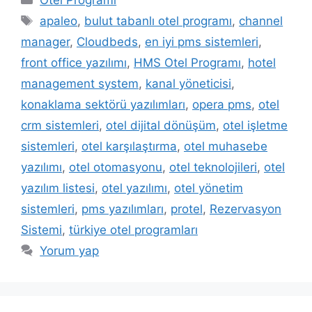
Etiketler
apaleo
,
bulut tabanlı otel programı
,
channel
manager
,
Cloudbeds
,
en iyi pms sistemleri
,
front office yazılımı
,
HMS Otel Programı
,
hotel
management system
,
kanal yöneticisi
,
konaklama sektörü yazılımları
,
opera pms
,
otel
crm sistemleri
,
otel dijital dönüşüm
,
otel işletme
sistemleri
,
otel karşılaştırma
,
otel muhasebe
yazılımı
,
otel otomasyonu
,
otel teknolojileri
,
otel
yazılım listesi
,
otel yazılımı
,
otel yönetim
sistemleri
,
pms yazılımları
,
protel
,
Rezervasyon
Sistemi
,
türkiye otel programları
Yorum yap