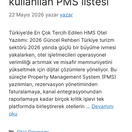
kullanılan PMS listesi
22 Mayıs 2026
yazar
yazar
Türkiye’de En Çok Tercih Edilen HMS Otel
Yazılımı: 2026 Güncel Rehberi Türkiye turizm
sektörü 2026 yılında güçlü bir büyüme ivmesi
yakalarken, otel işletmecileri operasyonel
verimliliği artırmak ve misafir memnuniyetini
yükseltmek için dijital çözümlere yöneliyor. Bu
süreçte Property Management System (PMS)
yazılımları, rezervasyon yönetiminden
faturalamaya, kanal entegrasyonundan
raporlamaya kadar birçok kritik işlevi tek
platformda birleştirerek otellerin …
Devamını
oku
Kategoriler
Otel Programı