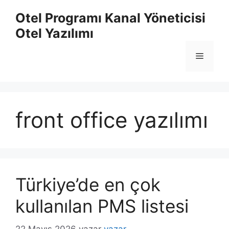
İçeriğe
Otel Programı Kanal Yöneticisi
atla
Otel Yazılımı
Menü
front office yazılımı
Türkiye’de en çok
kullanılan PMS listesi
22 Mayıs 2026
yazar
yazar