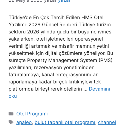
Türkiye’de En Çok Tercih Edilen HMS Otel
Yazılımı: 2026 Güncel Rehberi Türkiye turizm
sektörü 2026 yılında güçlü bir büyüme ivmesi
yakalarken, otel işletmecileri operasyonel
verimliliği artırmak ve misafir memnuniyetini
yükseltmek için dijital çözümlere yöneliyor. Bu
süreçte Property Management System (PMS)
yazılımları, rezervasyon yönetiminden
faturalamaya, kanal entegrasyonundan
raporlamaya kadar birçok kritik işlevi tek
platformda birleştirerek otellerin …
Devamını
oku
Kategoriler
Otel Programı
Etiketler
apaleo
,
bulut tabanlı otel programı
,
channel