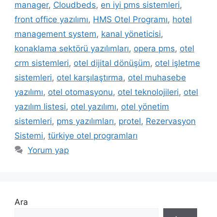
manager
,
Cloudbeds
,
en iyi pms sistemleri
,
front office yazılımı
,
HMS Otel Programı
,
hotel
management system
,
kanal yöneticisi
,
konaklama sektörü yazılımları
,
opera pms
,
otel
crm sistemleri
,
otel dijital dönüşüm
,
otel işletme
sistemleri
,
otel karşılaştırma
,
otel muhasebe
yazılımı
,
otel otomasyonu
,
otel teknolojileri
,
otel
yazılım listesi
,
otel yazılımı
,
otel yönetim
sistemleri
,
pms yazılımları
,
protel
,
Rezervasyon
Sistemi
,
türkiye otel programları
Yorum yap
Ara