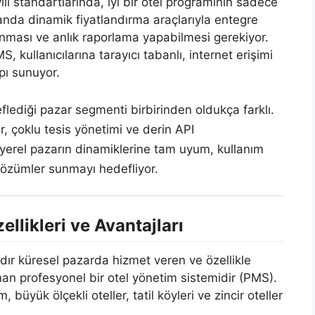
lı standartlarında, iyi bir otel programının sadece
nda dinamik fiyatlandırma araçlarıyla entegre
nması ve anlık raporlama yapabilmesi gerekiyor.
ullanıcılarına tarayıcı tabanlı, internet erişimi
apı sunuyor.
flediği pazar segmenti birbirinden oldukça farklı.
, çoklu tesis yönetimi ve derin API
yerel pazarın dinamiklerine tam uyum, kullanım
 çözümler sunmayı hedefliyor.
llikleri ve Avantajları
dır küresel pazarda hizmet veren ve özellikle
ınan profesyonel bir otel yönetim sistemidir (PMS).
üyük ölçekli oteller, tatil köyleri ve zincir oteller