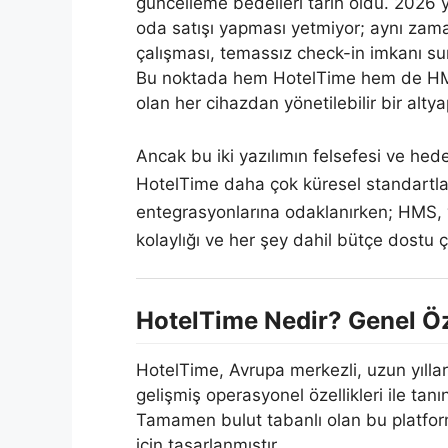
güncelleme bedelleri tarih oldu. 2026 yı
oda satışı yapması yetmiyor; aynı zama
çalışması, temassız check-in imkanı su
Bu noktada hem HotelTime hem de HMS, k
olan her cihazdan yönetilebilir bir alty
Ancak bu iki yazılımın felsefesi ve hede
HotelTime daha çok küresel standartlar
entegrasyonlarına odaklanırken; HMS, 
kolaylığı ve her şey dahil bütçe dostu
HotelTime Nedir? Genel Öze
HotelTime, Avrupa merkezli, uzun yıllar
gelişmiş operasyonel özellikleri ile tan
Tamamen bulut tabanlı olan bu platform, b
için tasarlanmıştır.