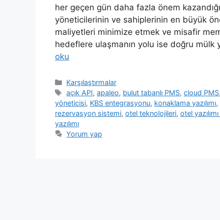
her geçen gün daha fazla önem kazandığı b
yöneticilerinin ve sahiplerinin en büyük ön
maliyetleri minimize etmek ve misafir mem
hedeflere ulaşmanın yolu ise doğru mülk
oku
Kategoriler
Karşılaştırmalar
Etiketler
açık API
,
apaleo
,
bulut tabanlı PMS
,
cloud PMS
yöneticisi
,
KBS entegrasyonu
,
konaklama yazılımı
,
rezervasyon sistemi
,
otel teknolojileri
,
otel yazılımı
yazılımı
Yorum yap