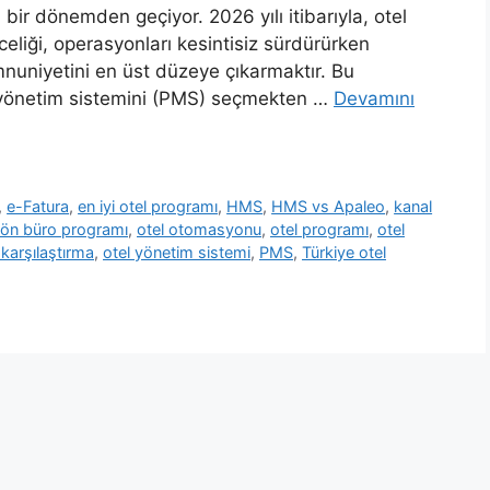
ir dönemden geçiyor. 2026 yılı itibarıyla, otel
celiği, operasyonları kesintisiz sürdürürken
nuniyetini en üst düzeye çıkarmaktır. Bu
 yönetim sistemini (PMS) seçmekten …
Devamını
,
e-Fatura
,
en iyi otel programı
,
HMS
,
HMS vs Apaleo
,
kanal
ön büro programı
,
otel otomasyonu
,
otel programı
,
otel
 karşılaştırma
,
otel yönetim sistemi
,
PMS
,
Türkiye otel