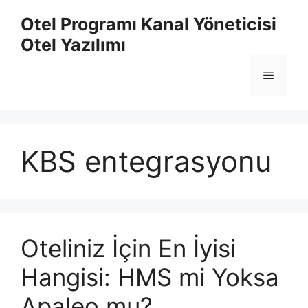
İçeriğe
Otel Programı Kanal Yöneticisi
atla
Otel Yazılımı
Menü
KBS entegrasyonu
Oteliniz İçin En İyisi
Hangisi: HMS mi Yoksa
Apaleo mu?