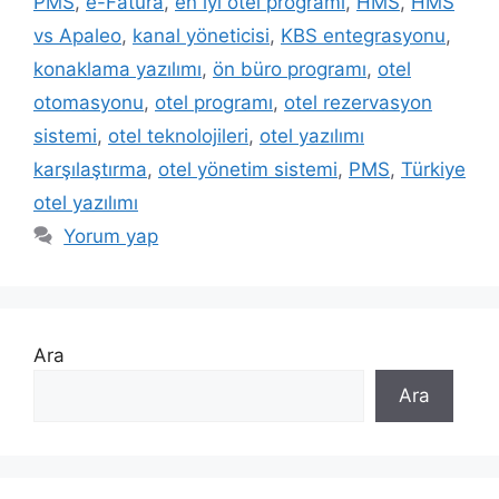
PMS
,
e-Fatura
,
en iyi otel programı
,
HMS
,
HMS
vs Apaleo
,
kanal yöneticisi
,
KBS entegrasyonu
,
konaklama yazılımı
,
ön büro programı
,
otel
otomasyonu
,
otel programı
,
otel rezervasyon
sistemi
,
otel teknolojileri
,
otel yazılımı
karşılaştırma
,
otel yönetim sistemi
,
PMS
,
Türkiye
otel yazılımı
Yorum yap
Ara
Ara