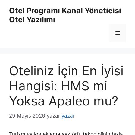
İçeriğe
Otel Programı Kanal Yöneticisi
atla
Otel Yazılımı
Menü
Oteliniz İçin En İyisi
Hangisi: HMS mi
Yoksa Apaleo mu?
29 Mayıs 2026
yazar
yazar
Turizm ve konaklama sektörü, teknolojinin hızla