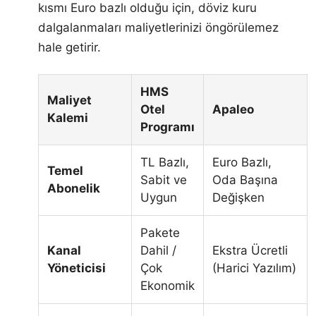
kısmı Euro bazlı olduğu için, döviz kuru
dalgalanmaları maliyetlerinizi öngörülemez
hale getirir.
HMS
Maliyet
Otel
Apaleo
Kalemi
Programı
TL Bazlı,
Euro Bazlı,
Temel
Sabit ve
Oda Başına
Abonelik
Uygun
Değişken
Pakete
Kanal
Dahil /
Ekstra Ücretli
Yöneticisi
Çok
(Harici Yazılım)
Ekonomik