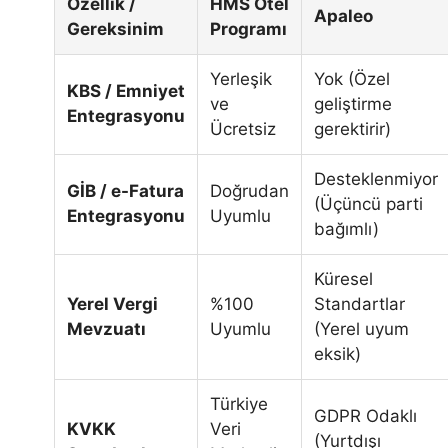
Özellik /
HMS Otel
Apaleo
Gereksinim
Programı
Yerleşik
Yok (Özel
KBS / Emniyet
ve
geliştirme
Entegrasyonu
Ücretsiz
gerektirir)
Desteklenmiyor
GİB / e-Fatura
Doğrudan
(Üçüncü parti
Entegrasyonu
Uyumlu
bağımlı)
Küresel
Yerel Vergi
%100
Standartlar
Mevzuatı
Uyumlu
(Yerel uyum
eksik)
Türkiye
GDPR Odaklı
KVKK
Veri
(Yurtdışı