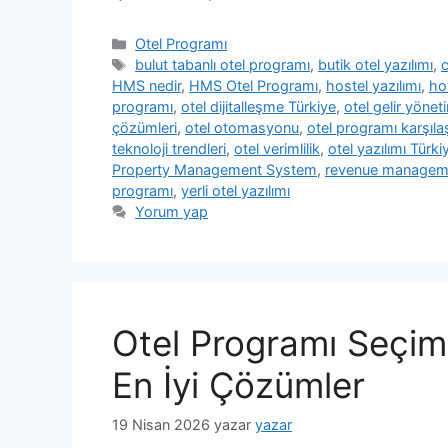
Kategoriler
Otel Programı
Etiketler
bulut tabanlı otel programı
,
butik otel yazılımı
,
HMS nedir
,
HMS Otel Programı
,
hostel yazılımı
,
ho
programı
,
otel dijitalleşme Türkiye
,
otel gelir yönet
çözümleri
,
otel otomasyonu
,
otel programı karşıla
teknoloji trendleri
,
otel verimlilik
,
otel yazılımı Türki
Property Management System
,
revenue managem
programı
,
yerli otel yazılımı
Yorum yap
Otel Programı Seçimi
En İyi Çözümler
19 Nisan 2026
yazar
yazar