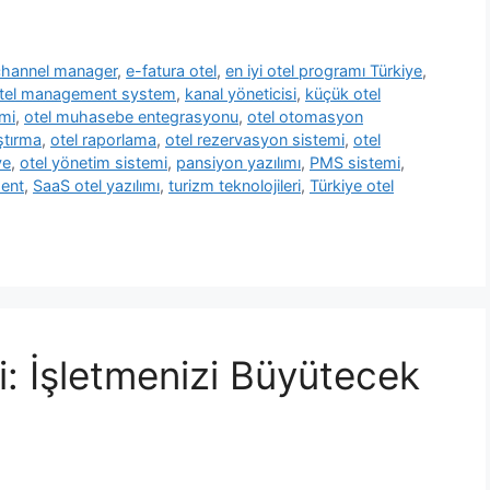
channel manager
,
e-fatura otel
,
en iyi otel programı Türkiye
,
tel management system
,
kanal yöneticisi
,
küçük otel
imi
,
otel muhasebe entegrasyonu
,
otel otomasyon
ştırma
,
otel raporlama
,
otel rezervasyon sistemi
,
otel
ye
,
otel yönetim sistemi
,
pansiyon yazılımı
,
PMS sistemi
,
ent
,
SaaS otel yazılımı
,
turizm teknolojileri
,
Türkiye otel
: İşletmenizi Büyütecek