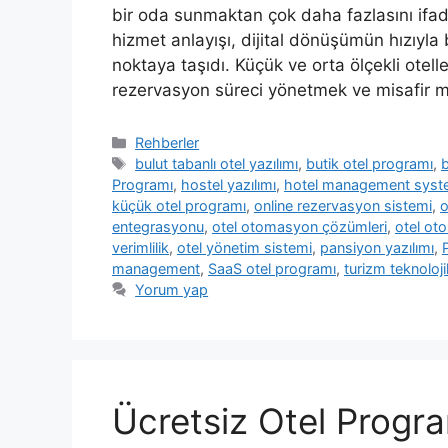
bir oda sunmaktan çok daha fazlasını ifade e
hizmet anlayışı, dijital dönüşümün hızıyla 
noktaya taşıdı. Küçük ve orta ölçekli otelle
rezervasyon süreci yönetmek ve misafir 
Kategoriler
Rehberler
Etiketler
bulut tabanlı otel yazılımı
,
butik otel programı
,
b
Programı
,
hostel yazılımı
,
hotel management sys
küçük otel programı
,
online rezervasyon sistemi
,
o
entegrasyonu
,
otel otomasyon çözümleri
,
otel o
verimlilik
,
otel yönetim sistemi
,
pansiyon yazılımı
,
management
,
SaaS otel programı
,
turizm teknolojil
Yorum yap
Ücretsiz Otel Progr