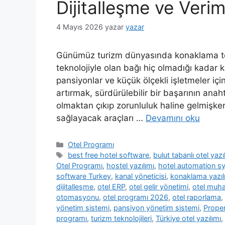
Dijitalleşme ve Veriml
4 Mayıs 2026
yazar
yazar
Günümüz turizm dünyasında konaklama tes
teknolojiyle olan bağı hiç olmadığı kadar kri
pansiyonlar ve küçük ölçekli işletmeler içi
artırmak, sürdürülebilir bir başarının anahta
olmaktan çıkıp zorunluluk haline gelmişke
sağlayacak araçları …
Devamını oku
Kategoriler
Otel Programı
Etiketler
best free hotel software
,
bulut tabanlı otel yazı
Otel Programı
,
hostel yazılımı
,
hotel automation s
software Turkey
,
kanal yöneticisi
,
konaklama yazıl
dijitalleşme
,
otel ERP
,
otel gelir yönetimi
,
otel muh
otomasyonu
,
otel programı 2026
,
otel raporlama
,
yönetim sistemi
,
pansiyon yönetim sistemi
,
Prope
programı
,
turizm teknolojileri
,
Türkiye otel yazılımı
,