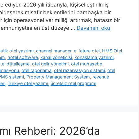
diyor. 2026 yılı itibarıyla, kişiselleştirilmiş
birleşerek misafir beklentilerini bambaşka bir
r için operasyonel verimliliği artırmak, hatasız bir
memnuniyetini en üst düzeye …
Devamını oku
utik otel yazılımı
,
channel manager
,
e-fatura otel
,
HMS Otel
tem
,
hotel software
,
kanal yöneticisi
,
konaklama yazılımı
,
tel dijitalleşme
,
otel gelir yönetimi
,
otel muhasebe
tomasyonu
,
otel raporlama
,
otel rezervasyon sistemi
,
otel
PMS sistemi
,
Property Management System
,
revenue
eri
,
Türkiye otel yazılımı
,
ücretsiz otel programı
amı Rehberi: 2026’da