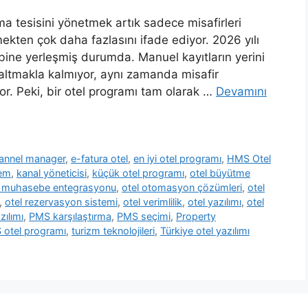
 tesisini yönetmek artık sadece misafirleri
ekten çok daha fazlasını ifade ediyor. 2026 yılı
kalbine yerleşmiş durumda. Manuel kayıtların yerini
zaltmakla kalmıyor, aynı zamanda misafir
yor. Peki, bir otel programı tam olarak …
Devamını
annel manager
,
e-fatura otel
,
en iyi otel programı
,
HMS Otel
tem
,
kanal yöneticisi
,
küçük otel programı
,
otel büyütme
l muhasebe entegrasyonu
,
otel otomasyon çözümleri
,
otel
,
otel rezervasyon sistemi
,
otel verimlilik
,
otel yazılımı
,
otel
zılımı
,
PMS karşılaştırma
,
PMS seçimi
,
Property
 otel programı
,
turizm teknolojileri
,
Türkiye otel yazılımı