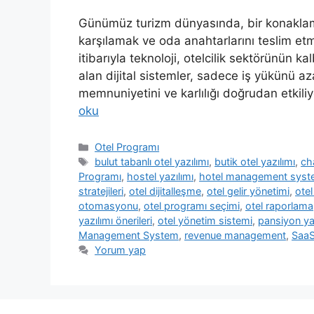
Günümüz turizm dünyasında, bir konaklama
karşılamak ve oda anahtarlarını teslim etm
itibarıyla teknoloji, otelcilik sektörünün 
alan dijital sistemler, sadece iş yükünü a
memnuniyetini ve karlılığı doğrudan etkili
oku
Kategoriler
Otel Programı
Etiketler
bulut tabanlı otel yazılımı
,
butik otel yazılımı
,
ch
Programı
,
hostel yazılımı
,
hotel management sys
stratejileri
,
otel dijitalleşme
,
otel gelir yönetimi
,
ote
otomasyonu
,
otel programı seçimi
,
otel raporlama
yazılımı önerileri
,
otel yönetim sistemi
,
pansiyon ya
Management System
,
revenue management
,
SaaS
Yorum yap