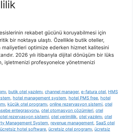
ilik
islerinin rekabet gücünü koruyabilmesi için
tik bir noktaya ulaştı. Özellikle butik oteller,
n maliyetleri optimize ederken hizmet kalitesini
rıdır. 2026 yılı itibarıyla dijital dönüşüm bir lüks
n, işletmenizi profesyonelce yönetmenizi
lımı
,
butik otel yazılımı
,
channel manager
,
e-fatura otel
,
HMS
ystem
,
hotel management system
,
hotel PMS free
,
hotel
ımı
,
küçük otel programı
,
online rezervasyon sistemi
,
otel
asebe entegrasyonu
,
otel otomasyon çözümleri
,
otel
otel rezervasyon sistemi
,
otel verimlilik
,
otel yazılımı
,
otel
rty Management System
,
revenue management
,
SaaS otel
ücretsiz hotel software
,
ücretsiz otel programı
,
ücretsiz