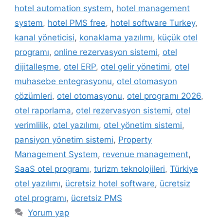
hotel automation system
,
hotel management
system
,
hotel PMS free
,
hotel software Turkey
,
kanal yöneticisi
,
konaklama yazılımı
,
küçük otel
programı
,
online rezervasyon sistemi
,
otel
dijitalleşme
,
otel ERP
,
otel gelir yönetimi
,
otel
muhasebe entegrasyonu
,
otel otomasyon
çözümleri
,
otel otomasyonu
,
otel programı 2026
,
otel raporlama
,
otel rezervasyon sistemi
,
otel
verimlilik
,
otel yazılımı
,
otel yönetim sistemi
,
pansiyon yönetim sistemi
,
Property
Management System
,
revenue management
,
SaaS otel programı
,
turizm teknolojileri
,
Türkiye
otel yazılımı
,
ücretsiz hotel software
,
ücretsiz
otel programı
,
ücretsiz PMS
Yorum yap