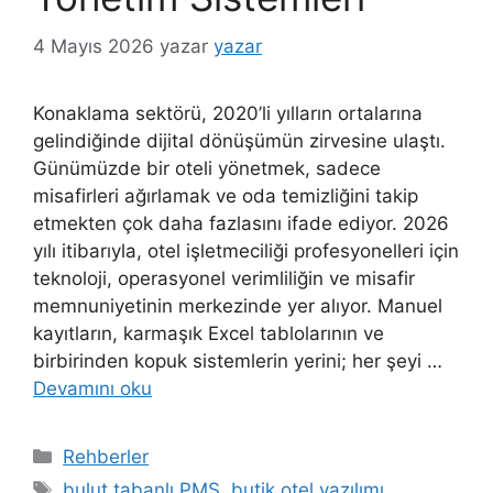
4 Mayıs 2026
yazar
yazar
Konaklama sektörü, 2020’li yılların ortalarına
gelindiğinde dijital dönüşümün zirvesine ulaştı.
Günümüzde bir oteli yönetmek, sadece
misafirleri ağırlamak ve oda temizliğini takip
etmekten çok daha fazlasını ifade ediyor. 2026
yılı itibarıyla, otel işletmeciliği profesyonelleri için
teknoloji, operasyonel verimliliğin ve misafir
memnuniyetinin merkezinde yer alıyor. Manuel
kayıtların, karmaşık Excel tablolarının ve
birbirinden kopuk sistemlerin yerini; her şeyi …
Devamını oku
Kategoriler
Rehberler
Etiketler
bulut tabanlı PMS
,
butik otel yazılımı
,