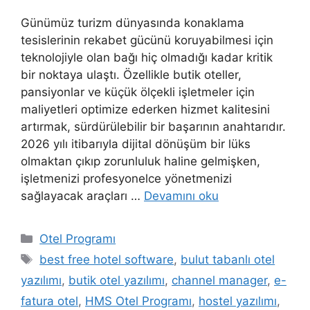
Günümüz turizm dünyasında konaklama
tesislerinin rekabet gücünü koruyabilmesi için
teknolojiyle olan bağı hiç olmadığı kadar kritik
bir noktaya ulaştı. Özellikle butik oteller,
pansiyonlar ve küçük ölçekli işletmeler için
maliyetleri optimize ederken hizmet kalitesini
artırmak, sürdürülebilir bir başarının anahtarıdır.
2026 yılı itibarıyla dijital dönüşüm bir lüks
olmaktan çıkıp zorunluluk haline gelmişken,
işletmenizi profesyonelce yönetmenizi
sağlayacak araçları …
Devamını oku
Kategoriler
Otel Programı
Etiketler
best free hotel software
,
bulut tabanlı otel
yazılımı
,
butik otel yazılımı
,
channel manager
,
e-
fatura otel
,
HMS Otel Programı
,
hostel yazılımı
,