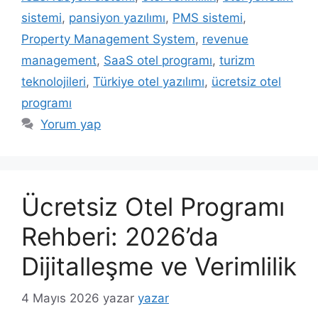
sistemi
,
pansiyon yazılımı
,
PMS sistemi
,
Property Management System
,
revenue
management
,
SaaS otel programı
,
turizm
teknolojileri
,
Türkiye otel yazılımı
,
ücretsiz otel
programı
Yorum yap
Ücretsiz Otel Programı
Rehberi: 2026’da
Dijitalleşme ve Verimlilik
4 Mayıs 2026
yazar
yazar