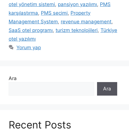
otel yönetim sistemi
,
pansiyon yazılımı
,
PMS
karşılaştırma
,
PMS seçimi
,
Property
Management System
,
revenue management
,
SaaS otel programı
,
turizm teknolojileri
,
Türkiye
otel yazılımı
Yorum yap
Ara
Ara
Recent Posts