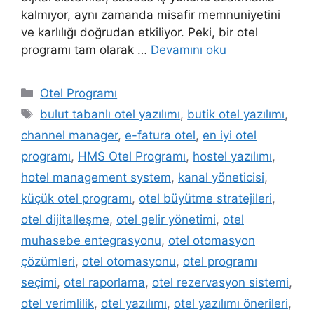
kalmıyor, aynı zamanda misafir memnuniyetini
ve karlılığı doğrudan etkiliyor. Peki, bir otel
programı tam olarak …
Devamını oku
Kategoriler
Otel Programı
Etiketler
bulut tabanlı otel yazılımı
,
butik otel yazılımı
,
channel manager
,
e-fatura otel
,
en iyi otel
programı
,
HMS Otel Programı
,
hostel yazılımı
,
hotel management system
,
kanal yöneticisi
,
küçük otel programı
,
otel büyütme stratejileri
,
otel dijitalleşme
,
otel gelir yönetimi
,
otel
muhasebe entegrasyonu
,
otel otomasyon
çözümleri
,
otel otomasyonu
,
otel programı
seçimi
,
otel raporlama
,
otel rezervasyon sistemi
,
otel verimlilik
,
otel yazılımı
,
otel yazılımı önerileri
,