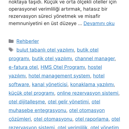
noktaya taşıdı. Küçük ve orta ölçekli oteller için
operasyonel verimliliği artırmak, hatasız bir
rezervasyon süreci yönetmek ve misafir
memnuniyetini en üst düzeye …
Devamını oku
Kategoriler
Rehberler
Etiketler
bulut tabanlı otel yazılımı
,
butik otel
programı
,
butik otel yazılımı
,
channel manager
,
e-fatura otel
,
HMS Otel Programı
,
hostel
yazılımı
,
hotel management system
,
hotel
software
,
kanal yöneticisi
,
konaklama yazılımı
,
küçük otel programı
,
online rezervasyon sistemi
,
otel dijitalleşme
,
otel gelir yönetimi
,
otel
muhasebe entegrasyonu
,
otel otomasyon
çözümleri
,
otel otomasyonu
,
otel raporlama
,
otel
rezervasyon sistemi
,
otel verimlilik
,
otel yönetim