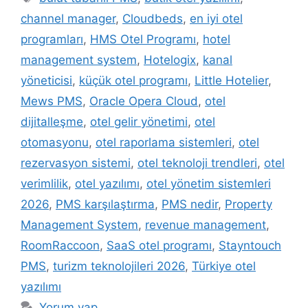
channel manager
,
Cloudbeds
,
en iyi otel
programları
,
HMS Otel Programı
,
hotel
management system
,
Hotelogix
,
kanal
yöneticisi
,
küçük otel programı
,
Little Hotelier
,
Mews PMS
,
Oracle Opera Cloud
,
otel
dijitalleşme
,
otel gelir yönetimi
,
otel
otomasyonu
,
otel raporlama sistemleri
,
otel
rezervasyon sistemi
,
otel teknoloji trendleri
,
otel
verimlilik
,
otel yazılımı
,
otel yönetim sistemleri
2026
,
PMS karşılaştırma
,
PMS nedir
,
Property
Management System
,
revenue management
,
RoomRaccoon
,
SaaS otel programı
,
Stayntouch
PMS
,
turizm teknolojileri 2026
,
Türkiye otel
yazılımı
Yorum yap