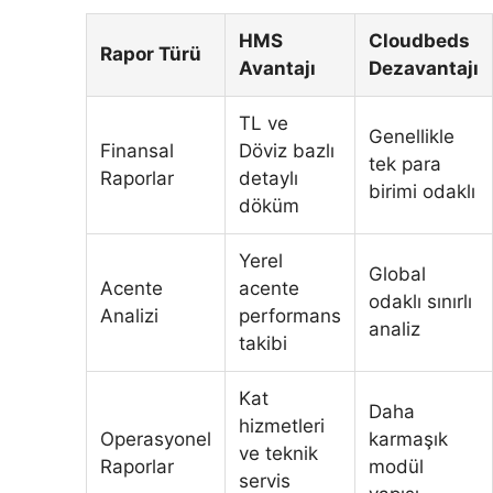
HMS
Cloudbeds
Rapor Türü
Avantajı
Dezavantajı
TL ve
Genellikle
Finansal
Döviz bazlı
tek para
Raporlar
detaylı
birimi odaklı
döküm
Yerel
Global
Acente
acente
odaklı sınırlı
Analizi
performans
analiz
takibi
Kat
Daha
hizmetleri
Operasyonel
karmaşık
ve teknik
Raporlar
modül
servis