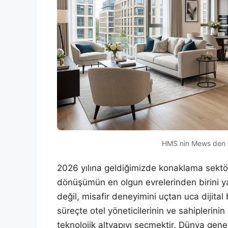
HMS nin Mews den d
2026 yılına geldiğimizde konaklama sektörü
dönüşümün en olgun evrelerinden birini y
değil, misafir deneyimini uçtan uca dijital
süreçte otel yöneticilerinin ve sahiplerini
teknolojik altyapıyı seçmektir. Dünya gene