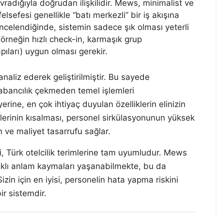
adığıyla doğrudan ilişkilidir. Mews, minimalist ve
sefesi genellikle “batı merkezli” bir iş akışına
i incelendiğinde, sistemin sadece şık olması yeterli
(örneğin hızlı check-in, karmaşık grup
pıları) uygun olması gerekir.
 analiz ederek geliştirilmiştir. Bu sayede
 yabancılık çekmeden temel işlemleri
erine, en çok ihtiyaç duyulan özelliklerin elinizin
çlerinin kısalması, personel sirkülasyonunun yüksek
ve maliyet tasarrufu sağlar.
si, Türk otelcilik terimlerine tam uyumludur. Mews
aklı anlam kaymaları yaşanabilmekte, bu da
zin için en iyisi, personelin hata yapma riskini
r sistemdir.