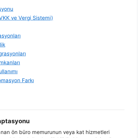
asyonu
VKK ve Vergi Sistemi)
asyonları
lik
rasyonları
mkanları
ullanımı
tomasyon Farkı
daptasyonu
kullanan ön büro memurunun veya kat hizmetleri