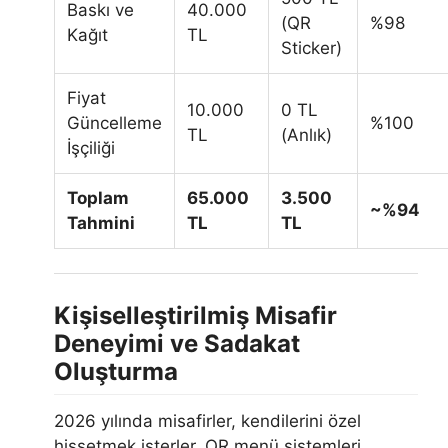
Baskı ve
40.000
(QR
%98
Kağıt
TL
Sticker)
Fiyat
10.000
0 TL
Güncelleme
%100
TL
(Anlık)
İşçiliği
Toplam
65.000
3.500
~%94
Tahmini
TL
TL
Kişiselleştirilmiş Misafir
Deneyimi ve Sadakat
Oluşturma
2026 yılında misafirler, kendilerini özel
hissetmek isterler. QR menü sistemleri,