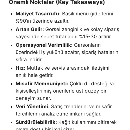
Önemli Noktalar (Key Takeaways)
Maliyet Tasarrufu:
Basılı menü giderlerini
%90’ın üzerinde azaltır.
Artan Gelir:
Görsel zenginlik ve kolay sipariş
sayesinde sepet tutarlarını %15-30 artırır.
Operasyonel Verimlilik:
Garsonların
üzerindeki iş yükünü azaltır, sipariş hatalarını
sıfıra indirir.
Hız:
Mutfak ve servis arasındaki iletişimi
anlık hale getirir.
Misafir Memnuniyeti:
Çoklu dil desteği ve
kişiselleştirilmiş önerilerle üst düzey bir
deneyim sunar.
Veri Yönetimi:
Satış trendlerini ve misafir
tercihlerini analiz etme imkanı sağlar.
Sürdürülebilirlik:
Kağıt kullanımını bitirerek
çevre dostu bir imaj çizer.