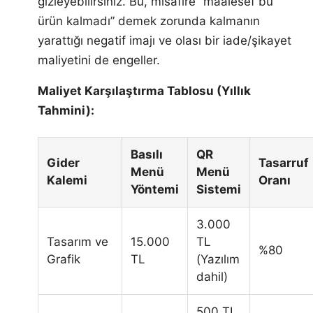
gizleyebilirsiniz. Bu, misafire “maalesef bu
ürün kalmadı” demek zorunda kalmanın
yarattığı negatif imajı ve olası bir iade/şikayet
maliyetini de engeller.
Maliyet Karşılaştırma Tablosu (Yıllık
Tahmini):
Basılı
QR
Gider
Tasarruf
Menü
Menü
Kalemi
Oranı
Yöntemi
Sistemi
3.000
Tasarım ve
15.000
TL
%80
Grafik
TL
(Yazılım
dahil)
500 TL