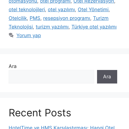
otomasyonu
,
otel programı
,
Otel Rezervasyon
,
otel teknolojileri
,
otel yazılımı
,
Otel Yönetimi
,
Otelcilik
,
PMS
,
resepsiyon programı
,
Turizm
Teknolojisi
,
turizm yazılımı
,
Türkiye otel yazılımı
Yorum yap
Ara
Ara
Recent Posts
HotelTime ve HMS Karşılaştırması: Hangi Otel