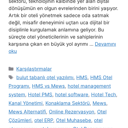
sektörü, teknolojinin kalbinde yer alan dijital
dönüşümün en olgun evrelerinden birini yaşıyor.
Artık bir oteli yönetmek sadece oda satmak
değil, misafir deneyimini uçtan uca dijital bir
disiplinle kurgulamak anlamına geliyor. Bu
süreçte otel yöneticilerinin ve sahiplerinin
karşısına çıkan en büyük yol ayrımı …
Devamını
oku
Kategoriler
Karşılaştırmalar
Etiketler
bulut tabanlı otel yazılımı
,
HMS
,
HMS Otel
Programı
,
HMS vs Mews
,
hotel management
system
,
Hotel PMS
,
hotel software
,
Hotel Tech
,
Kanal Yönetimi
,
Konaklama Sektörü
,
Mews
,
Mews Alternatifi
,
Online Rezervasyon
,
Otel
Çözümleri
,
otel ERP
,
Otel Muhasebe
,
otel