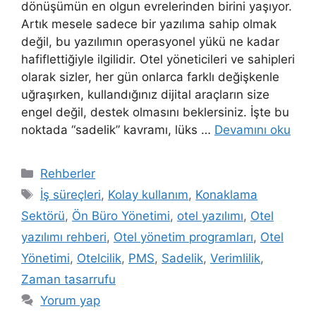
dönüşümün en olgun evrelerinden birini yaşıyor.
Artık mesele sadece bir yazılıma sahip olmak
değil, bu yazılımın operasyonel yükü ne kadar
hafiflettiğiyle ilgilidir. Otel yöneticileri ve sahipleri
olarak sizler, her gün onlarca farklı değişkenle
uğraşırken, kullandığınız dijital araçların size
engel değil, destek olmasını beklersiniz. İşte bu
noktada “sadelik” kavramı, lüks …
Devamını oku
Kategoriler
Rehberler
Etiketler
İş süreçleri
,
Kolay kullanım
,
Konaklama
Sektörü
,
Ön Büro Yönetimi
,
otel yazılımı
,
Otel
yazılımı rehberi
,
Otel yönetim programları
,
Otel
Yönetimi
,
Otelcilik
,
PMS
,
Sadelik
,
Verimlilik
,
Zaman tasarrufu
Yorum yap