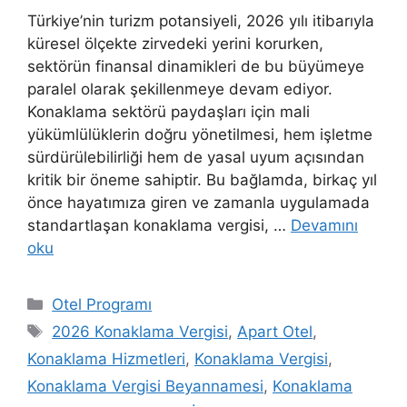
Türkiye’nin turizm potansiyeli, 2026 yılı itibarıyla
küresel ölçekte zirvedeki yerini korurken,
sektörün finansal dinamikleri de bu büyümeye
paralel olarak şekillenmeye devam ediyor.
Konaklama sektörü paydaşları için mali
yükümlülüklerin doğru yönetilmesi, hem işletme
sürdürülebilirliği hem de yasal uyum açısından
kritik bir öneme sahiptir. Bu bağlamda, birkaç yıl
önce hayatımıza giren ve zamanla uygulamada
standartlaşan konaklama vergisi, …
Devamını
oku
Kategoriler
Otel Programı
Etiketler
2026 Konaklama Vergisi
,
Apart Otel
,
Konaklama Hizmetleri
,
Konaklama Vergisi
,
Konaklama Vergisi Beyannamesi
,
Konaklama