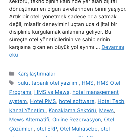
sektörü, teknolojinin kalbinde yer alan dijital
dönüşümün en olgun evrelerinden birini yaşıyor.
Artık bir oteli yönetmek sadece oda satmak
değil, misafir deneyimini uçtan uca dijital bir
disiplinle kurgulamak anlamına geliyor. Bu
süreçte otel yöneticilerinin ve sahiplerinin
karşısına çıkan en büyük yol ayrımı …
Devamını
oku
Kategoriler
Karşılaştırmalar
Etiketler
bulut tabanlı otel yazılımı
,
HMS
,
HMS Otel
Programı
,
HMS vs Mews
,
hotel management
system
,
Hotel PMS
,
hotel software
,
Hotel Tech
,
Kanal Yönetimi
,
Konaklama Sektörü
,
Mews
,
Mews Alternatifi
,
Online Rezervasyon
,
Otel
Çözümleri
,
otel ERP
,
Otel Muhasebe
,
otel