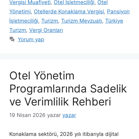
Vergisi Muafiyeti
,
Otel İşletmeciliği
,
Otel
Yönetimi
,
Otellerde Konaklama Vergisi
,
Pansiyon
İşletmeciliği
,
Turizm
,
Turizm Mevzuatı
,
Türkiye
Turizm
,
Vergi Oranları
Yorum yap
Otel Yönetim
Programlarında Sadelik
ve Verimlilik Rehberi
19 Nisan 2026
yazar
yazar
Konaklama sektörü, 2026 yılı itibarıyla dijital