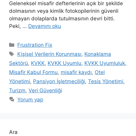
Geleneksel misafir defterlerinin açık bir şekilde
dolmasının veya kimlik fotokopilerinin güvenli
olmayan dolaplarda tutulmasının devri bitti.
Peki, …
Devamını oku
Kategoriler
Frustration Fix
Etiketler
Kişisel Verilerin Korunması
,
Konaklama
Sektörü
,
KVKK
,
KVKK Uyumlu
,
KVKK Uyumluluk
,
Misafir Kabul Formu
,
misafir kaydı
,
Otel
Yönetimi
,
Pansiyon İşletmeciliği
,
Tesis Yönetimi
,
Turizm
,
Veri Güvenliği
Yorum yap
Ara