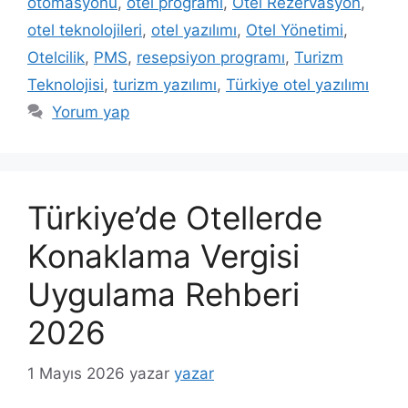
otomasyonu
,
otel programı
,
Otel Rezervasyon
,
otel teknolojileri
,
otel yazılımı
,
Otel Yönetimi
,
Otelcilik
,
PMS
,
resepsiyon programı
,
Turizm
Teknolojisi
,
turizm yazılımı
,
Türkiye otel yazılımı
Yorum yap
Türkiye’de Otellerde
Konaklama Vergisi
Uygulama Rehberi
2026
1 Mayıs 2026
yazar
yazar