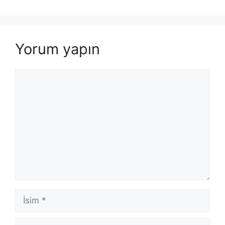
Yorum yapın
Yorum
İsim
E-