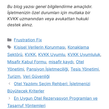
Bu blog yazısı genel bilgilendirme amaçlıdır.
İşletmenizin özel durumları için mutlaka bir
KVKK uzmanından veya avukattan hukuki
destek alınız.
Kategoriler
Frustration Fix
Etiketler
Kişisel Verilerin Korunması
,
Konaklama
Sektörü
,
KVKK
,
KVKK Uyumlu
,
KVKK Uyumluluk
,
Misafir Kabul Formu
,
misafir kaydı
,
Otel
Yönetimi
,
Pansiyon İşletmeciliği
,
Tesis Yönetimi
,
Turizm
,
Veri Güvenliği
Otel Yazılımı Seçim Rehberi: İşletmenizi
Büyütecek Kriterler
En Uygun Otel Rezervasyon Programları ve
Tasarruf Yöntemleri