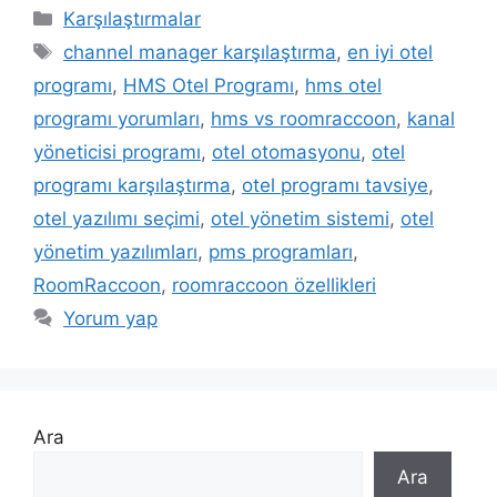
Kategoriler
Karşılaştırmalar
Etiketler
channel manager karşılaştırma
,
en iyi otel
programı
,
HMS Otel Programı
,
hms otel
programı yorumları
,
hms vs roomraccoon
,
kanal
yöneticisi programı
,
otel otomasyonu
,
otel
programı karşılaştırma
,
otel programı tavsiye
,
otel yazılımı seçimi
,
otel yönetim sistemi
,
otel
yönetim yazılımları
,
pms programları
,
RoomRaccoon
,
roomraccoon özellikleri
Yorum yap
Ara
Ara