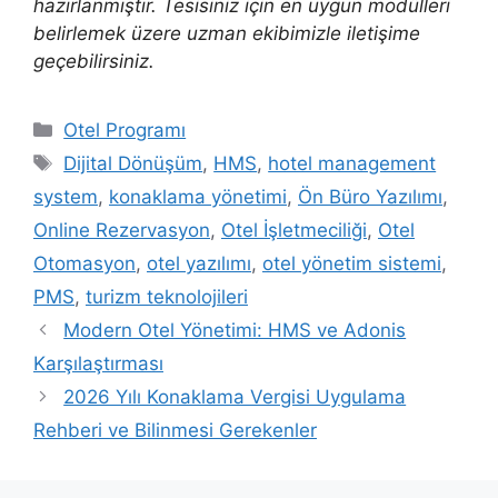
hazırlanmıştır. Tesisiniz için en uygun modülleri
belirlemek üzere uzman ekibimizle iletişime
geçebilirsiniz.
Kategoriler
Otel Programı
Etiketler
Dijital Dönüşüm
,
HMS
,
hotel management
system
,
konaklama yönetimi
,
Ön Büro Yazılımı
,
Online Rezervasyon
,
Otel İşletmeciliği
,
Otel
Otomasyon
,
otel yazılımı
,
otel yönetim sistemi
,
PMS
,
turizm teknolojileri
Modern Otel Yönetimi: HMS ve Adonis
Karşılaştırması
2026 Yılı Konaklama Vergisi Uygulama
Rehberi ve Bilinmesi Gerekenler