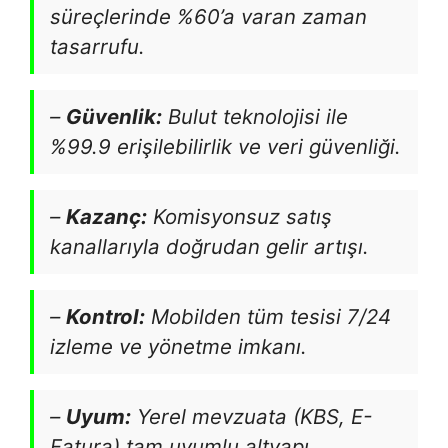
süreçlerinde %60’a varan zaman
tasarrufu.
–
Güvenlik:
Bulut teknolojisi ile
%99.9 erişilebilirlik ve veri güvenliği.
–
Kazanç:
Komisyonsuz satış
kanallarıyla doğrudan gelir artışı.
–
Kontrol:
Mobilden tüm tesisi 7/24
izleme ve yönetme imkanı.
–
Uyum:
Yerel mevzuata (KBS, E-
Fatura) tam uyumlu altyapı.