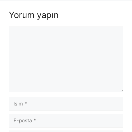
Yorum yapın
Yorum
İsim
E-
posta