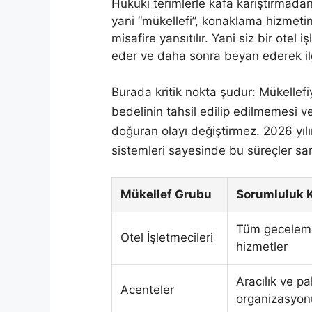
Hukuki terimlerle kafa karıştırmada
yani “mükellefi”, konaklama hizmetin
misafire yansıtılır. Yani siz bir otel 
eder ve daha sonra beyan ederek ilgi
Burada kritik nokta şudur: Mükellef
bedelinin tahsil edilip edilmemesi v
doğuran olayı değiştirmez. 2026 yılı
sistemleri sayesinde bu süreçler sani
Mükellef Grubu
Sorumluluk 
Tüm gecelem
Otel İşletmecileri
hizmetler
Aracılık ve pa
Acenteler
organizasyon