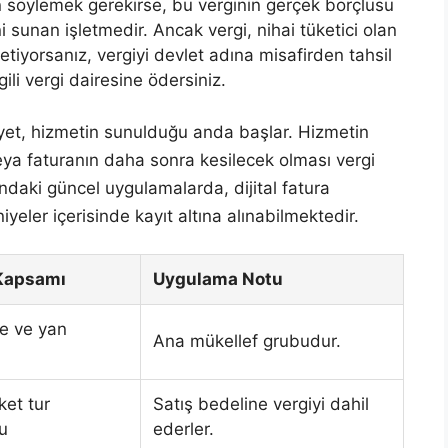
n söylemek gerekirse, bu verginin gerçek borçlusu
i sunan işletmedir. Ancak vergi, nihai tüketici olan
işletiyorsanız, vergiyi devlet adına misafirden tahsil
li vergi dairesine ödersiniz.
iyet, hizmetin sunulduğu anda başlar. Hizmetin
eya faturanın daha sonra kesilecek olması vergi
ndaki güncel uygulamalarda, dijital fatura
yeler içerisinde kayıt altına alınabilmektedir.
Kapsamı
Uygulama Notu
e ve yan
Ana mükellef grubudur.
ket tur
Satış bedeline vergiyi dahil
u
ederler.