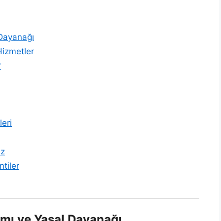
 Dayanağı
Hizmetler
?
leri
iz
ntiler
mı ve Yasal Dayanağı