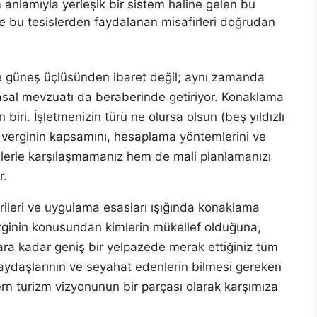
m anlamıyla yerleşik bir sistem haline gelen bu
de bu tesislerden faydalanan misafirleri doğrudan
 güneş üçlüsünden ibaret değil; aynı zamanda
 yasal mevzuatı da beraberinde getiriyor. Konaklama
biri. İşletmenizin türü ne olursa olsun (beş yıldızlı
u verginin kapsamını, hesaplama yöntemlerini ve
elerle karşılaşmamanız hem de mali planlamanızı
r.
rileri ve uygulama esasları ışığında konaklama
Verginin konusundan kimlerin mükellef olduğuna,
ra kadar geniş bir yelpazede merak ettiğiniz tüm
 paydaşlarının ve seyahat edenlerin bilmesi gereken
n turizm vizyonunun bir parçası olarak karşımıza