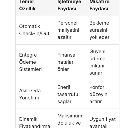
Temel
İşletmeye
Misafire
Özellik
Faydası
Faydası
Personel
Bekleme
Otomatik
maliyetini
süresini
Check-in/Out
azaltır
yok eder
Güvenli
Entegre
Finansal
ödeme
Ödeme
hataları
imkanı
Sistemleri
önler
sunar
Enerji
Konfor
Akıllı Oda
tasarrufu
düzeyini
Yönetimi
sağlar
artırır
Maksimum
Dinamik
Uygun fiyat
doluluk ve
Fiyatlandırma
avantajı